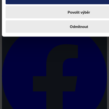
Právní portál, jehož cílovou skupinou jsou nejenom právní
Povolit výběr
profesionálové a zástupci právnických profesí, ale všichni, kteří
potřebují právní informace.
Odmítnout