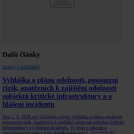
Další články
Změny v legislativě
Vyhláška o plánu odolnosti, posouzení
rizik, opatřeních k zajištění odolnosti
subjektů kritické infrastruktury a o
hlášení incidentu
Dne 1. 8. 2026 své účinnosti nabyla vyhláška o plánu odolnosti,
posouzení rizik, opatřeních k zajištění odolnosti subjektů kritické
infrastruktury a o hlášení incidentu. Ve Sbírce zákonů a
mezinárodních smluv byla publikována pod č. 122/2026 Sb.