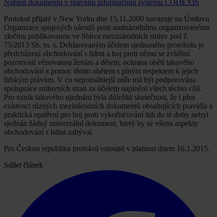
Náhled dokumentu v právním informačním systému CODEXIS
Protokol přijatý v New Yorku dne 15.11.2000 navazuje na Úmluvu
Organizace spojených národů proti nadnárodnímu organizovanému
zločinu publikovanou ve Sbírce mezinárodních smluv pod č.
75/2013 Sb. m. s. Deklarovaným účelem sjednaného protokolu je
předcházení obchodování s lidmi a boj proti němu se zvláštní
pozorností věnovanou ženám a dětem, ochrana obětí takového
obchodování a pomoc těmto obětem s plným respektem k jejich
lidským právům. V co nejrozsáhlejší míře má být podporována
spolupráce smluvních stran za účelem naplnění všech těchto cílů.
Pro vznik takového ujednání byla důležitá skutečnost, že i přes
existenci různých mezinárodních dokumentů obsahujících pravidla a
praktická opatření pro boj proti vykořisťování lidí do té doby nebyl
sjednán žádný univerzální dokument, který by se všemi aspekty
obchodování s lidmi zabýval.
Pro Českou republiku protokol vstoupil v platnost dnem 16.1.2015.
Sdílet článek