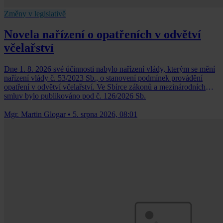
Změny v legislativě
Novela nařízení o opatřeních v odvětví
včelařství
Dne 1. 8. 2026 své účinnosti nabylo nařízení vlády, kterým se mění
nařízení vlády č. 53/2023 Sb., o stanovení podmínek provádění
opatření v odvětví včelařství. Ve Sbírce zákonů a mezinárodních
smluv bylo publikováno pod č. 126/2026 Sb.
Mgr. Martin Glogar
•
5. srpna 2026, 08:01