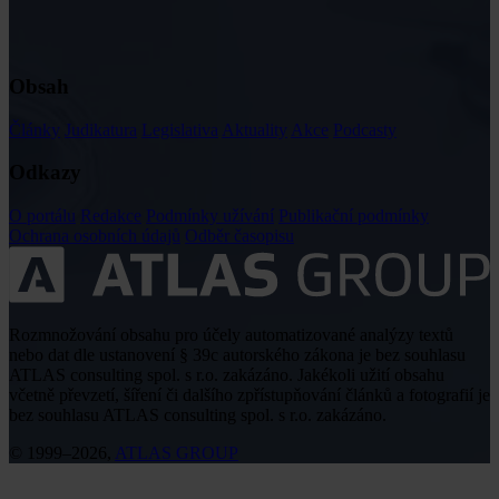
Obsah
Články
Judikatura
Legislativa
Aktuality
Akce
Podcasty
Odkazy
O portálu
Redakce
Podmínky užívání
Publikační podmínky
Ochrana osobních údajů
Odběr časopisu
Rozmnožování obsahu pro účely automatizované analýzy textů
nebo dat dle ustanovení § 39c autorského zákona je bez souhlasu
ATLAS consulting spol. s r.o. zakázáno. Jakékoli užití obsahu
včetně převzetí, šíření či dalšího zpřístupňování článků a fotografií je
bez souhlasu ATLAS consulting spol. s r.o. zakázáno.
© 1999–2026,
ATLAS GROUP