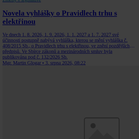
Novela vyhlášky o Pravidlech trhu s
elektřinou
Ve dnech 1. 8. 2026, 1. 9. 2026, 1. 1. 2027 a 1. 7. 2027 své
účinnosti postupně nabývá vyhláška, kterou se mění vyhláška č.
408/2015 Sb., o Pravidlech trhu s elektřinou, ve znění pozdějších
předpisů. Ve Sbírce zákonů a mezinárodních smluv byla
publikována pod č. 132/2026 Sb.
Mgr. Martin Glogar
•
3. srpna 2026, 08:22