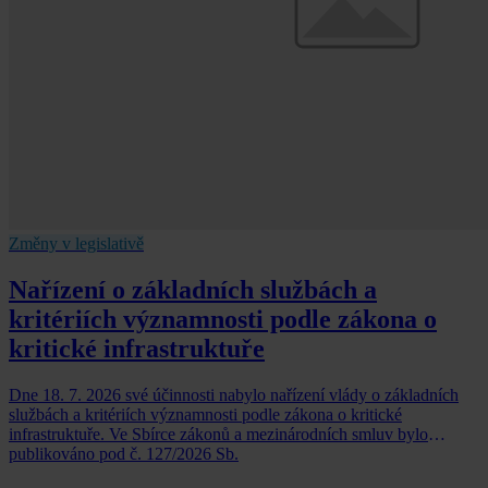
Změny v legislativě
Nařízení o základních službách a
kritériích významnosti podle zákona o
kritické infrastruktuře
Dne 18. 7. 2026 své účinnosti nabylo nařízení vlády o základních
službách a kritériích významnosti podle zákona o kritické
infrastruktuře. Ve Sbírce zákonů a mezinárodních smluv bylo
publikováno pod č. 127/2026 Sb.