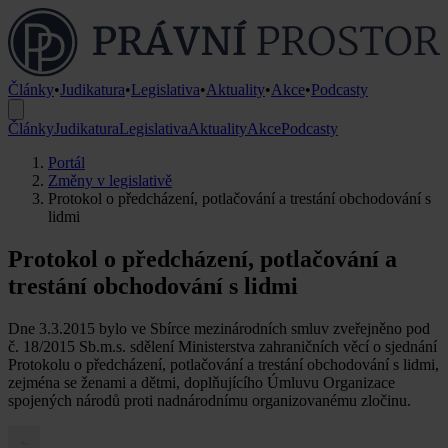
Články
•
Judikatura
•
Legislativa
•
Aktuality
•
Akce
•
Podcasty
Články
Judikatura
Legislativa
Aktuality
Akce
Podcasty
Portál
Změny v legislativě
Protokol o předcházení, potlačování a trestání obchodování s
lidmi
Protokol o předcházení, potlačování a
trestání obchodování s lidmi
Dne 3.3.2015 bylo ve Sbírce mezinárodních smluv zveřejněno pod
č. 18/2015 Sb.m.s. sdělení Ministerstva zahraničních věcí o sjednání
Protokolu o předcházení, potlačování a trestání obchodování s lidmi,
zejména se ženami a dětmi, doplňujícího Úmluvu Organizace
spojených národů proti nadnárodnímu organizovanému zločinu.