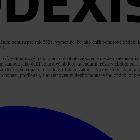
nzačním bonusu pro rok 2021, vymezuje, že jako další bonusové období
021.
noví, že bonusovým obdobím dle tohoto zákona je myšlen kalendářní m
ím stanovit jako další bonusové období kalendářní měsíc v období od 1
rvání krizových opatření podle § 1 tohoto zákona. A právě to vláda nyn
ho bonusu prodloužit, a to stanovením třetího bonusového období odpov