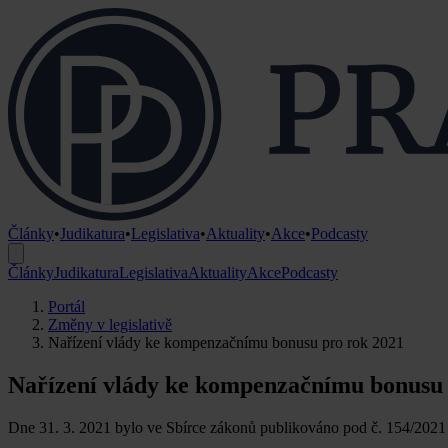
Články
•
Judikatura
•
Legislativa
•
Aktuality
•
Akce
•
Podcasty
Články
Judikatura
Legislativa
Aktuality
Akce
Podcasty
Portál
Změny v legislativě
Nařízení vlády ke kompenzačnímu bonusu pro rok 2021
Nařízení vlády ke kompenzačnímu bonusu 
Dne 31. 3. 2021 bylo ve Sbírce zákonů publikováno pod č. 154/2021