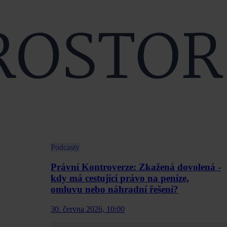
Podcasty
Právní Kontroverze: Zkažená dovolená -
kdy má cestující právo na peníze,
omluvu nebo náhradní řešení?
30. června 2026, 10:00