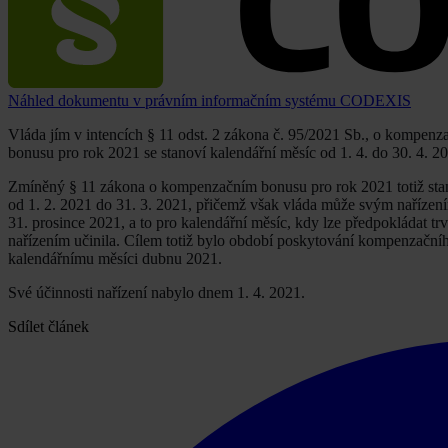
Náhled dokumentu v právním informačním systému CODEXIS
Vláda jím v intencích § 11 odst. 2 zákona č. 95/2021 Sb., o kompe
bonusu pro rok 2021 se stanoví kalendářní měsíc od 1. 4. do 30. 4. 2
Zmíněný § 11 zákona o kompenzačním bonusu pro rok 2021 totiž sta
od 1. 2. 2021 do 31. 3. 2021, přičemž však vláda může svým nařízen
31. prosince 2021, a to pro kalendářní měsíc, kdy lze předpokládat t
nařízením učinila. Cílem totiž bylo období poskytování kompenzační
kalendářnímu měsíci dubnu 2021.
Své účinnosti nařízení nabylo dnem 1. 4. 2021.
Sdílet článek