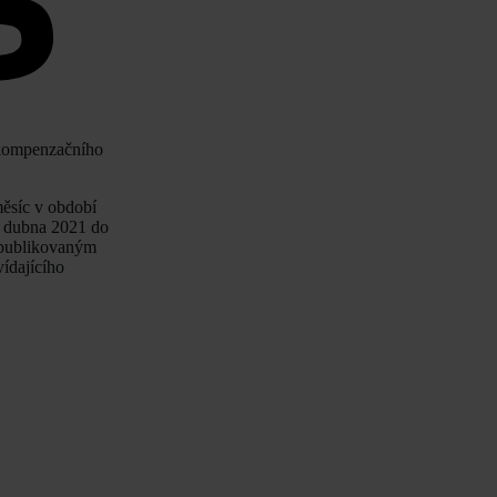
 kompenzačního
ěsíc v období
. dubna 2021 do
í publikovaným
ídajícího