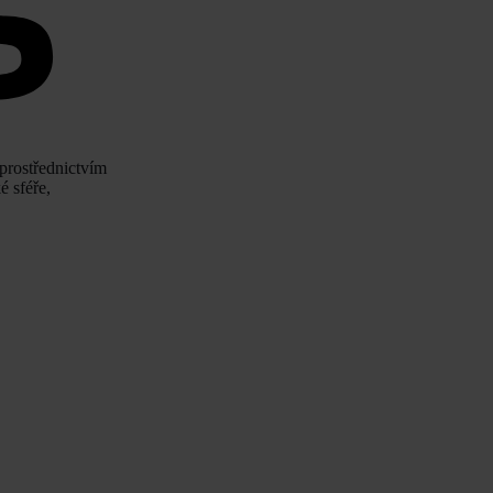
 prostřednictvím
 sféře,