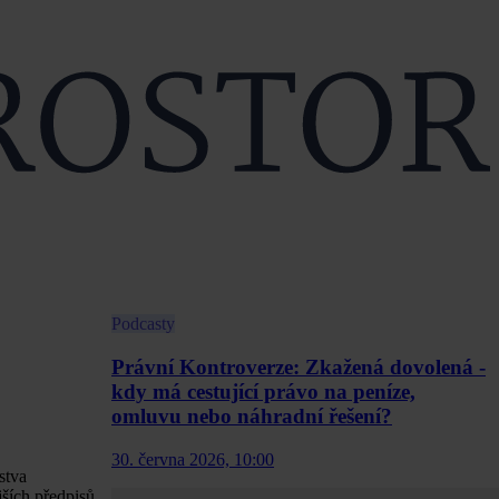
Podcasty
Právní Kontroverze: Zkažená dovolená -
kdy má cestující právo na peníze,
omluvu nebo náhradní řešení?
30. června 2026, 10:00
stva
ších předpisů.