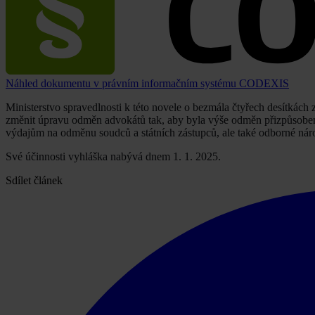
Náhled dokumentu v právním informačním systému CODEXIS
Ministerstvo spravedlnosti k této novele o bezmála čtyřech desítkách
změnit úpravu odměn advokátů tak, aby byla výše odměn přizpůsobena
výdajům na odměnu soudců a státních zástupců, ale také odborné nár
Své účinnosti vyhláška nabývá dnem 1. 1. 2025.
Sdílet článek