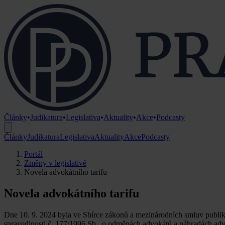
Články
•
Judikatura
•
Legislativa
•
Aktuality
•
Akce
•
Podcasty
Články
Judikatura
Legislativa
Aktuality
Akce
Podcasty
Portál
Změny v legislativě
Novela advokátního tarifu
Novela advokátního tarifu
Dne 10. 9. 2024 byla ve Sbírce zákonů a mezinárodních smluv publik
spravedlnosti č. 177/1996 Sb., o odměnách advokátů a náhradách advok