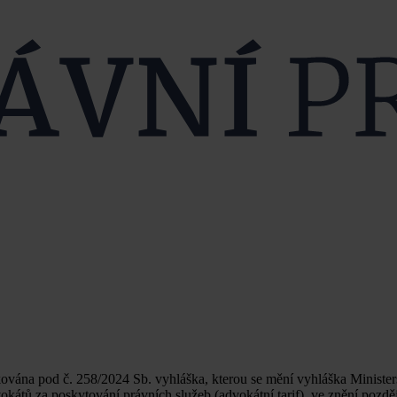
ována pod č. 258/2024 Sb. vyhláška, kterou se mění vyhláška Minister
átů za poskytování právních služeb (advokátní tarif), ve znění pozděj