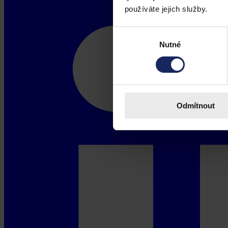
používáte jejich služby.
Výběr
Nutné
souhlasu
Odmítnout