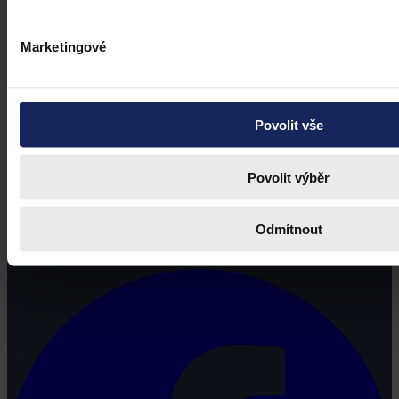
Marketingové
Povolit vše
Povolit výběr
Právní portál, jehož cílovou skupinou jsou nejenom právní
Odmítnout
profesionálové a zástupci právnických profesí, ale všichni, kteří
potřebují právní informace.