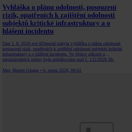
Vyhláška o plánu odolnosti, posouzení
rizik, opatřeních k zajištění odolnosti
subjektů kritické infrastruktury a o
hlášení incidentu
Dne 1. 8. 2026 své účinnosti nabyla vyhláška o plánu odolnosti,
posouzení rizik, opatřeních k zajištění odolnosti subjektů kritické
infrastruktury a o hlášení incidentu. Ve Sbírce zákonů a
mezinárodních smluv byla publikována pod č. 122/2026 Sb.
Mgr. Martin Glogar
•
6. srpna 2026, 09:02