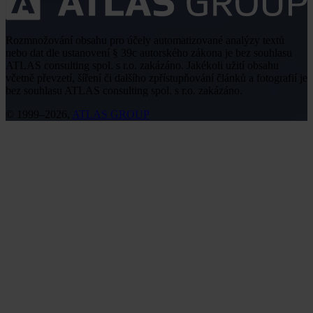
Rozmnožování obsahu pro účely automatizované analýzy textů
nebo dat dle ustanovení § 39c autorského zákona je bez souhlasu
ATLAS consulting spol. s r.o. zakázáno. Jakékoli užití obsahu
včetně převzetí, šíření či dalšího zpřístupňování článků a fotografií je
bez souhlasu ATLAS consulting spol. s r.o. zakázáno.
© 1999–2026,
ATLAS GROUP