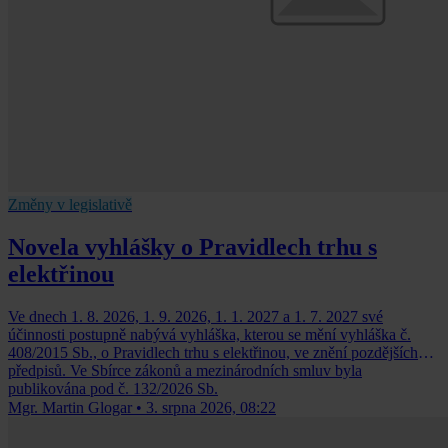
Změny v legislativě
Novela vyhlášky o Pravidlech trhu s
elektřinou
Ve dnech 1. 8. 2026, 1. 9. 2026, 1. 1. 2027 a 1. 7. 2027 své
účinnosti postupně nabývá vyhláška, kterou se mění vyhláška č.
408/2015 Sb., o Pravidlech trhu s elektřinou, ve znění pozdějších
předpisů. Ve Sbírce zákonů a mezinárodních smluv byla
publikována pod č. 132/2026 Sb.
Mgr. Martin Glogar
•
3. srpna 2026, 08:22