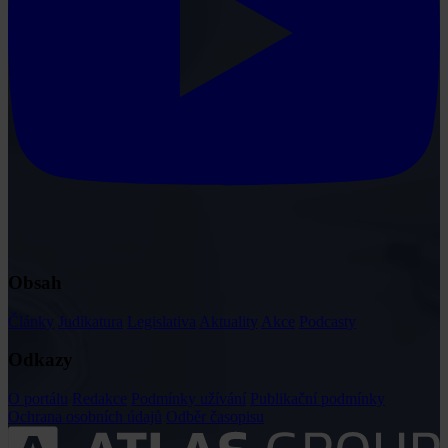
Obsah
Články
Judikatura
Legislativa
Aktuality
Akce
Podcasty
Odkazy
O portálu
Redakce
Podmínky užívání
Publikační podmínky
Ochrana osobních údajů
Odběr časopisu