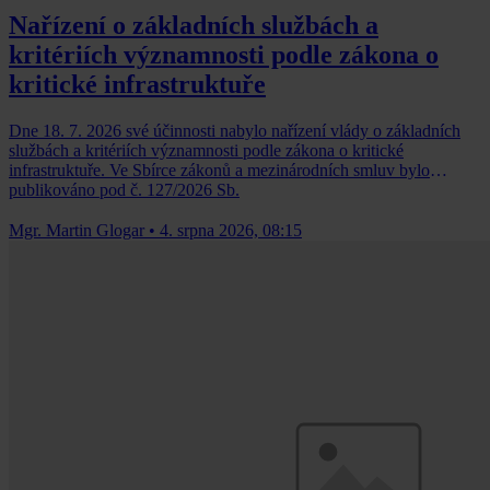
Nařízení o základních službách a
kritériích významnosti podle zákona o
kritické infrastruktuře
Dne 18. 7. 2026 své účinnosti nabylo nařízení vlády o základních
službách a kritériích významnosti podle zákona o kritické
infrastruktuře. Ve Sbírce zákonů a mezinárodních smluv bylo
publikováno pod č. 127/2026 Sb.
Mgr. Martin Glogar
•
4. srpna 2026, 08:15