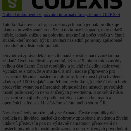
Náhled dokumentu v právním informačním systému CODEXIS
Tato krátká novela o trojici změnových bodů jednak prodlužuje
platnost novelizovaného nařízení do konce listopadu, tedy o další
měsíc, jednak snižuje na polovinu maximální počet vojáků v činné
službě, kteří mohou být k likvidaci následků pohromy způsobené
povodněmi v listopadu použiti.
Důvodová zpráva deklaruje cíl i nadále řešit situaci vzniklou na
základě živelní události – povodní, jež v září tohoto roku zasáhly
velkou část území České republiky a jejichž následky stále trvají.
Vychází se z toho, že Armáda ČR má i nadále připraveno pro
nasazení k likvidaci následků pohromy, které musí být schváleno
vládou, až 1000 vojáků s potřebnou technikou, jejichž úkolem bude
především výstavba náhradních přemostění na místech původních
mostů poškozených nebo zničených povodněmi. Konkrétní místa
nasazení se mají odvíjet podle potřeby a žádostí hejtmanů a
operačních středisek Hasičského záchranného sboru ČR.
Novela má tedy umožnit, aby se Armáda České republiky dále
podílela na likvidaci následků pohromy způsobené uvedenou živelní
událostí, především pak na výstavbě náhradních přemostění na
místech původních mostů poškozených nebo zničených povodněmi.