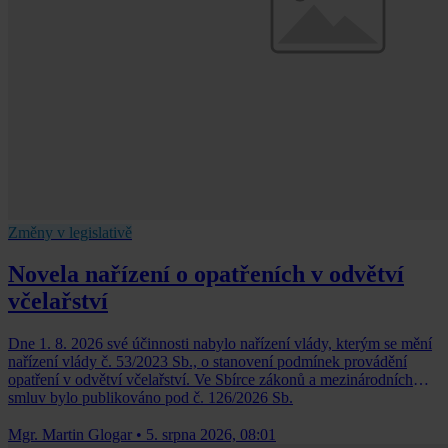
Změny v legislativě
Novela nařízení o opatřeních v odvětví
včelařství
Dne 1. 8. 2026 své účinnosti nabylo nařízení vlády, kterým se mění
nařízení vlády č. 53/2023 Sb., o stanovení podmínek provádění
opatření v odvětví včelařství. Ve Sbírce zákonů a mezinárodních
smluv bylo publikováno pod č. 126/2026 Sb.
Mgr. Martin Glogar
•
5. srpna 2026, 08:01