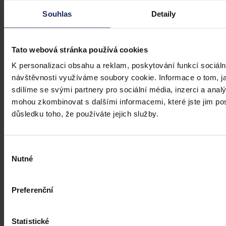
veřejném zdravotním pojištění
Souhlas
Detaily
Dne 1. 7. 2026 své účinnosti nabyla vyhláška, kterou se mění
vyhláška č. 376/2011 Sb., kterou se provádějí některá ustanovení
Tato webová stránka používá cookies
zákona o veřejném zdravotním pojištění, ve znění pozdějších
předpisů. Ve Sbírce zákonů a mezinárodních smluv byla
K personalizaci obsahu a reklam, poskytování funkcí sociáln
publikována pod č. 119/2026 Sb.
návštěvnosti využíváme soubory cookie. Informace o tom, j
Mgr. Martin Glogar
•
30. července 2026, 07:27
sdílíme se svými partnery pro sociální média, inzerci a analý
mohou zkombinovat s dalšími informacemi, které jste jim posk
důsledku toho, že používáte jejich služby.
Výběr
Nutné
souhlasu
Preferenční
Statistické