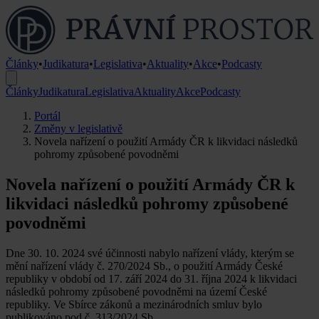
Články
•
Judikatura
•
Legislativa
•
Aktuality
•
Akce
•
Podcasty
Články
Judikatura
Legislativa
Aktuality
Akce
Podcasty
Portál
Změny v legislativě
Novela nařízení o použití Armády ČR k likvidaci následků
pohromy způsobené povodněmi
Novela nařízení o použití Armády ČR k
likvidaci následků pohromy způsobené
povodněmi
Dne 30. 10. 2024 své účinnosti nabylo nařízení vlády, kterým se
mění nařízení vlády č. 270/2024 Sb., o použití Armády České
republiky v období od 17. září 2024 do 31. října 2024 k likvidaci
následků pohromy způsobené povodněmi na území České
republiky. Ve Sbírce zákonů a mezinárodních smluv bylo
publikováno pod č. 313/2024 Sb.