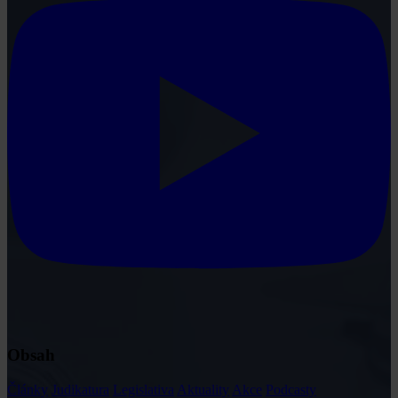
Obsah
Články
Judikatura
Legislativa
Aktuality
Akce
Podcasty