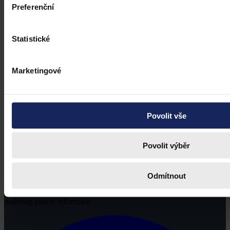
Preferenční
Statistické
Marketingové
Povolit vše
Povolit výběr
Odmítnout
Právní portál, jehož cílovou skupinou jsou nejenom právní
profesionálové a zástupci právnických profesí, ale všichni, kteří
potřebují právní informace.