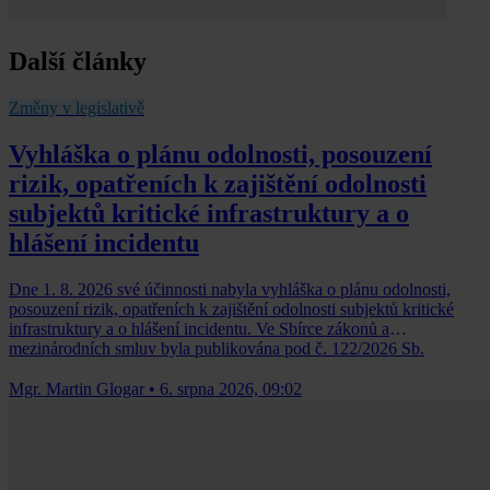
Další články
Změny v legislativě
Vyhláška o plánu odolnosti, posouzení
rizik, opatřeních k zajištění odolnosti
subjektů kritické infrastruktury a o
hlášení incidentu
Dne 1. 8. 2026 své účinnosti nabyla vyhláška o plánu odolnosti,
posouzení rizik, opatřeních k zajištění odolnosti subjektů kritické
infrastruktury a o hlášení incidentu. Ve Sbírce zákonů a
mezinárodních smluv byla publikována pod č. 122/2026 Sb.
Mgr. Martin Glogar
•
6. srpna 2026, 09:02