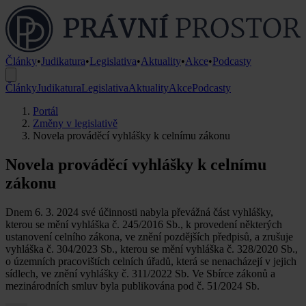
Články
•
Judikatura
•
Legislativa
•
Aktuality
•
Akce
•
Podcasty
Články
Judikatura
Legislativa
Aktuality
Akce
Podcasty
Portál
Změny v legislativě
Novela prováděcí vyhlášky k celnímu zákonu
Novela prováděcí vyhlášky k celnímu
zákonu
Dnem 6. 3. 2024 své účinnosti nabyla převážná část vyhlášky,
kterou se mění vyhláška č. 245/2016 Sb., k provedení některých
ustanovení celního zákona, ve znění pozdějších předpisů, a zrušuje
vyhláška č. 304/2023 Sb., kterou se mění vyhláška č. 328/2020 Sb.,
o územních pracovištích celních úřadů, která se nenacházejí v jejich
sídlech, ve znění vyhlášky č. 311/2022 Sb. Ve Sbírce zákonů a
mezinárodních smluv byla publikována pod č. 51/2024 Sb.