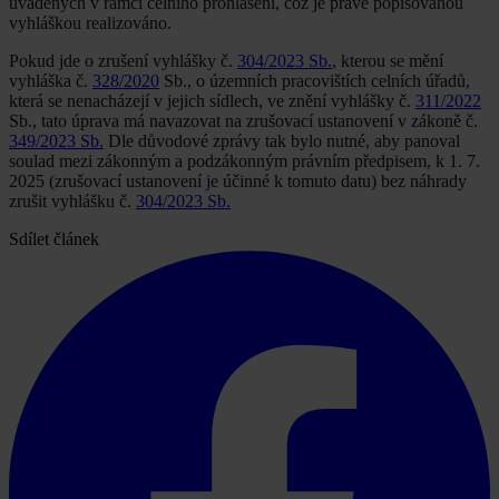
uváděných v rámci celního prohlášení, což je právě popisovanou
vyhláškou realizováno.
Pokud jde o zrušení vyhlášky č.
304/2023 Sb.
, kterou se mění
vyhláška č.
328/2020
Sb., o územních pracovištích celních úřadů,
která se nenacházejí v jejich sídlech, ve znění vyhlášky č.
311/2022
Sb., tato úprava má navazovat na zrušovací ustanovení v zákoně č.
349/2023 Sb.
Dle důvodové zprávy tak bylo nutné, aby panoval
soulad mezi zákonným a podzákonným právním předpisem, k 1. 7.
2025 (zrušovací ustanovení je účinné k tomuto datu) bez náhrady
zrušit vyhlášku č.
304/2023 Sb.
Sdílet článek