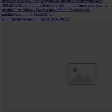
účinnosti postupně nabývá vyhláška, kterou se mění vyhláška č.
408/2015 Sb., o Pravidlech trhu s elektřinou, ve znění pozdějších
předpisů. Ve Sbírce zákonů a mezinárodních smluv byla
publikována pod č. 132/2026 Sb.
Mgr. Martin Glogar
•
3. srpna 2026, 08:22