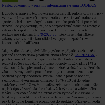
Náhled dokumentu v právním informačním systému CODEXIS
Důvodová zpráva k této novele měnící část III. přílohy č. 1 vyhlášky
vymezující seznamy přídavných kódů daně z přidané hodnoty a
spotřebních daní uváděných v rámci celního prohlášení pro celní a
daňové účely vysvětluje, že jde o bezprostřední reakci na změny v
zákonech o spotřebních daních a o dani z přidané hodnoty
realizované zákonem č.
349/2023 Sb.
, kterým se mění některé
zákony v souvislosti s konsolidací veřejných rozpočtů (tzv.
konsolidačním balíčkem).
Jak je v důvodové zprávě dále popsáno, v případě sazeb daně z
přidané hodnoty došlo prostřednictvím zákona č.
349/2023 Sb.
k
jejich změně a k redukci jejich počtu. Konkrétně se jednalo o
redukci počtu sazeb daně z přidané hodnoty na základní 21 % a
sníženou 12 % a přesunutí vybraného zboží a služeb ze snížené do
základní sazby daně z přidané hodnoty. Hlavním cílem tohoto
opatření bylo zjednodušení systému daně z přidané hodnoty
sjednocením dvou snížených sazeb (15 % a 10 %) do jedné
společné ve výši 12 %. V případě sazeb u spotřebních daní došlo
např. k úpravě sazeb daně z tabákových výrobků a zahřívaného
tabáku, k zavedení daně z alternativních výrobků (ve vztahu k
tabákovým výrobkům) či k úpravě daně z lihu. Veškeré tyto změny
pak bylo nutné formálně promítnout do struktury přídavných kódů