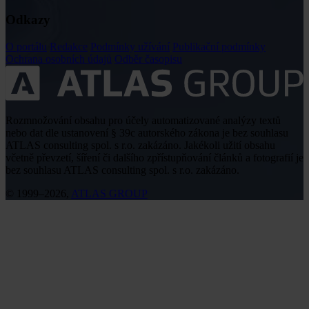
Odkazy
O portálu
Redakce
Podmínky užívání
Publikační podmínky
Ochrana osobních údajů
Odběr časopisu
Rozmnožování obsahu pro účely automatizované analýzy textů
nebo dat dle ustanovení § 39c autorského zákona je bez souhlasu
ATLAS consulting spol. s r.o. zakázáno. Jakékoli užití obsahu
včetně převzetí, šíření či dalšího zpřístupňování článků a fotografií je
bez souhlasu ATLAS consulting spol. s r.o. zakázáno.
© 1999–2026,
ATLAS GROUP