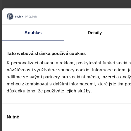
Změny v legislativě
Novela prováděcí vyhlášky k zákonu o
Souhlas
Detaily
veřejném zdravotním pojištění
Tato webová stránka používá cookies
Dne 1. 7. 2026 své účinnosti nabyla vyhláška, kterou se mění
vyhláška č. 376/2011 Sb., kterou se provádějí některá ustanovení
K personalizaci obsahu a reklam, poskytování funkcí sociáln
zákona o veřejném zdravotním pojištění, ve znění pozdějších
předpisů. Ve Sbírce zákonů a mezinárodních smluv byla
návštěvnosti využíváme soubory cookie. Informace o tom, j
publikována pod č. 119/2026 Sb.
sdílíme se svými partnery pro sociální média, inzerci a analý
Mgr. Martin Glogar
•
30. července 2026, 07:27
mohou zkombinovat s dalšími informacemi, které jste jim posk
důsledku toho, že používáte jejich služby.
Výběr
Nutné
souhlasu