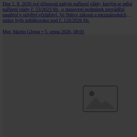
Dne 1. 8. 2026 své účinnosti nabylo nařízení vlády, kterým se mění
nařízení vlády č. 53/2023 Sb., o stanovení podmínek provádění
opatření v odvětví včelařství. Ve Sbírce zákonů a mezinárodních
smluv bylo publikováno pod č. 126/2026 Sb.
Mgr. Martin Glogar
•
5. srpna 2026, 08:01