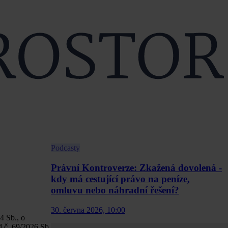
Podcasty
Právní Kontroverze: Zkažená dovolená -
kdy má cestující právo na peníze,
omluvu nebo náhradní řešení?
30. června 2026, 10:00
4 Sb., o
 č. 69/2026 Sb.