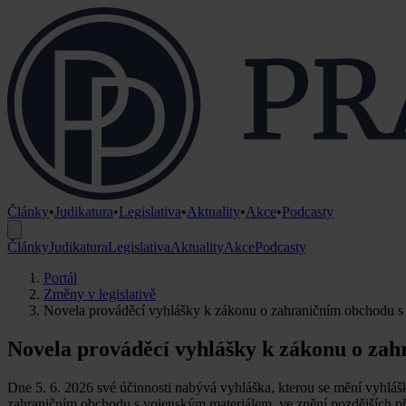
Články
•
Judikatura
•
Legislativa
•
Aktuality
•
Akce
•
Podcasty
Články
Judikatura
Legislativa
Aktuality
Akce
Podcasty
Portál
Změny v legislativě
Novela prováděcí vyhlášky k zákonu o zahraničním obchodu s
Novela prováděcí vyhlášky k zákonu o za
Dne 5. 6. 2026 své účinnosti nabývá vyhláška, kterou se mění vyhláš
zahraničním obchodu s vojenským materiálem, ve znění pozdějších p