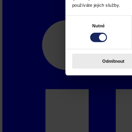
používáte jejich služby.
Výběr
Nutné
souhlasu
Odmítnout