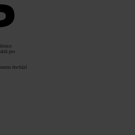
měrnice
uktů pro
eznamu dochází