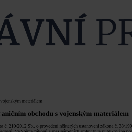
 vojenským materiálem
hraničním obchodu s vojenským materiálem
ka č. 210/2012 Sb., o provedení některých ustanovení zákona č. 38/199
ředpisů. Ve Sbírce zákonů a mezinárodních smluv byla publikována pod