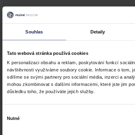
Změny v legislativě
Novela prováděcí vyhlášky k zákonu o
Souhlas
Detaily
veřejném zdravotním pojištění
Dne 1. 7. 2026 své účinnosti nabyla vyhláška, kterou se mění
Tato webová stránka používá cookies
vyhláška č. 376/2011 Sb., kterou se provádějí některá ustanovení
K personalizaci obsahu a reklam, poskytování funkcí sociáln
zákona o veřejném zdravotním pojištění, ve znění pozdějších
předpisů. Ve Sbírce zákonů a mezinárodních smluv byla
návštěvnosti využíváme soubory cookie. Informace o tom, j
publikována pod č. 119/2026 Sb.
sdílíme se svými partnery pro sociální média, inzerci a analý
Mgr. Martin Glogar
•
30. července 2026, 07:27
mohou zkombinovat s dalšími informacemi, které jste jim posk
důsledku toho, že používáte jejich služby.
Výběr
Nutné
souhlasu