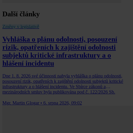
Další články
Změny v legislativě
Vyhláška o plánu odolnosti, posouzení
rizik, opatřeních k zajištění odolnosti
subjektů kritické infrastruktury a o
hlášení incidentu
Dne 1. 8. 2026 své účinnosti nabyla vyhláška o plánu odolnosti,
posouzení rizik, opatřeních k zajištění odolnosti subjektů kritické
infrastruktury a o hlášení incidentu. Ve Sbírce zákonů a
mezinárodních smluv byla publikována pod č. 122/2026 Sb.
Mgr. Martin Glogar
•
6. srpna 2026, 09:02