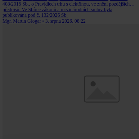
408/2015 Sb., o Pravidlech trhu s elektřinou, ve znění pozdějších
předpisů. Ve Sbírce zákonů a mezinárodních smluv byla
publikována pod č. 132/2026 Sb.
Mgr. Martin Glogar
•
3. srpna 2026, 08:22