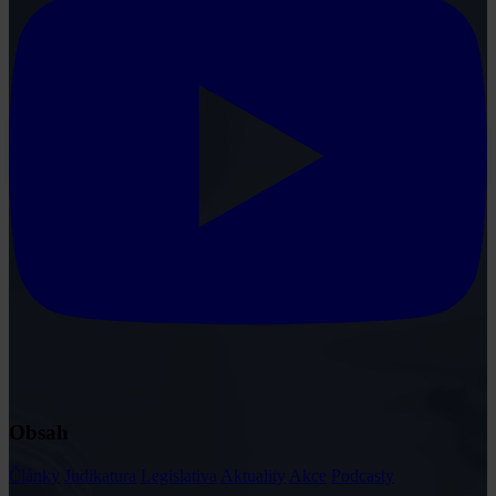
Obsah
Články
Judikatura
Legislativa
Aktuality
Akce
Podcasty