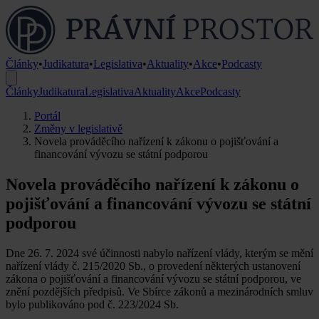
Články
•
Judikatura
•
Legislativa
•
Aktuality
•
Akce
•
Podcasty
Články
Judikatura
Legislativa
Aktuality
Akce
Podcasty
Portál
Změny v legislativě
Novela prováděcího nařízení k zákonu o pojišťování a
financování vývozu se státní podporou
Novela prováděcího nařízení k zákonu o
pojišťování a financování vývozu se státní
podporou
Dne 26. 7. 2024 své účinnosti nabylo nařízení vlády, kterým se mění
nařízení vlády č. 215/2020 Sb., o provedení některých ustanovení
zákona o pojišťování a financování vývozu se státní podporou, ve
znění pozdějších předpisů. Ve Sbírce zákonů a mezinárodních smluv
bylo publikováno pod č. 223/2024 Sb.