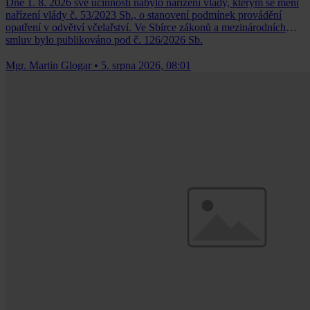
Dne 1. 8. 2026 své účinnosti nabylo nařízení vlády, kterým se mění
nařízení vlády č. 53/2023 Sb., o stanovení podmínek provádění
opatření v odvětví včelařství. Ve Sbírce zákonů a mezinárodních
smluv bylo publikováno pod č. 126/2026 Sb.
Mgr. Martin Glogar
•
5. srpna 2026, 08:01