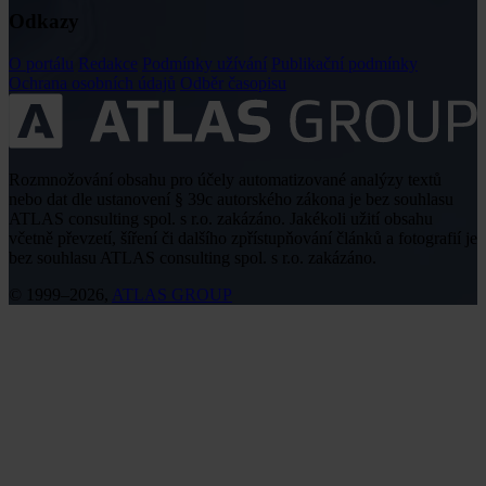
Odkazy
O portálu
Redakce
Podmínky užívání
Publikační podmínky
Ochrana osobních údajů
Odběr časopisu
Rozmnožování obsahu pro účely automatizované analýzy textů
nebo dat dle ustanovení § 39c autorského zákona je bez souhlasu
ATLAS consulting spol. s r.o. zakázáno. Jakékoli užití obsahu
včetně převzetí, šíření či dalšího zpřístupňování článků a fotografií je
bez souhlasu ATLAS consulting spol. s r.o. zakázáno.
© 1999–2026,
ATLAS GROUP