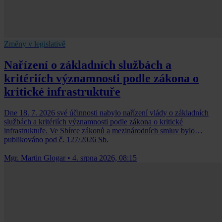
Změny v legislativě
Nařízení o základních službách a
kritériích významnosti podle zákona o
kritické infrastruktuře
Dne 18. 7. 2026 své účinnosti nabylo nařízení vlády o základních
službách a kritériích významnosti podle zákona o kritické
infrastruktuře. Ve Sbírce zákonů a mezinárodních smluv bylo
publikováno pod č. 127/2026 Sb.
Mgr. Martin Glogar
•
4. srpna 2026, 08:15