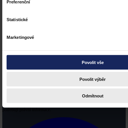
Preferenční
Statistické
Marketingové
Povolit vše
Povolit výběr
Odmítnout
Právní portál, jehož cílovou skupinou jsou nejenom právní
profesionálové a zástupci právnických profesí, ale všichni, kteří
potřebují právní informace.