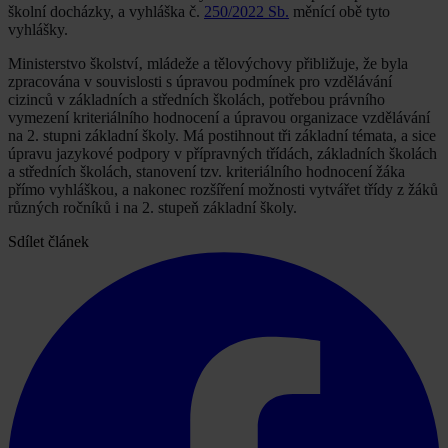
školní docházky, a vyhláška č.
250/2022 Sb.
měnící obě tyto
vyhlášky.
Ministerstvo školství‚ mládeže a tělovýchovy přibližuje, že byla
zpracována v souvislosti s úpravou podmínek pro vzdělávání
cizinců v základních a středních školách, potřebou právního
vymezení kriteriálního hodnocení a úpravou organizace vzdělávání
na 2. stupni základní školy. Má postihnout tři základní témata, a sice
úpravu jazykové podpory v přípravných třídách, základních školách
a středních školách, stanovení tzv. kriteriálního hodnocení žáka
přímo vyhláškou, a nakonec rozšíření možnosti vytvářet třídy z žáků
různých ročníků i na 2. stupeň základní školy.
Sdílet článek