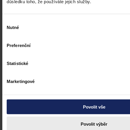
důsledku toho, že používáte jejich služby.
Výběr
Nutné
souhlasu
Preferenční
Statistické
Marketingové
Povolit vše
Právní portál, jehož cílovou skupinou jsou nejenom právní
profesionálové a zástupci právnických profesí, ale všichni, kteří
potřebují právní informace.
Povolit výběr