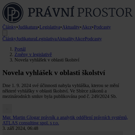
Články
•
Judikatura
•
Legislativa
•
Aktuality
•
Akce
•
Podcasty
Články
Judikatura
Legislativa
Aktuality
Akce
Podcasty
Portál
Změny v legislativě
Novela vyhlášek v oblasti školství
Novela vyhlášek v oblasti školství
Dne 1. 9. 2024 své účinnosti nabyla vyhláška, kterou se mění
některé vyhlášky v oblasti školství. Ve Sbírce zákonů a
mezinárodních smluv byla publikována pod č. 249/2024 Sb.
Mgr. Martin Glogar
právník a analytik oddělení právních systémů,
ATLAS consulting spol. s r.o.
3. září 2024, 06:48