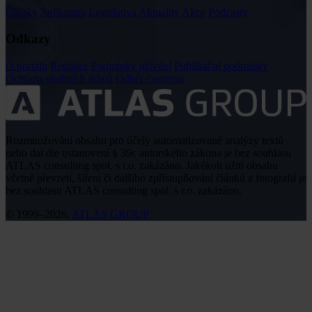
Články
Judikatura
Legislativa
Aktuality
Akce
Podcasty
Odkazy
O portálu
Redakce
Podmínky užívání
Publikační podmínky
Ochrana osobních údajů
Odběr časopisu
Rozmnožování obsahu pro účely automatizované analýzy textů
nebo dat dle ustanovení § 39c autorského zákona je bez souhlasu
ATLAS consulting spol. s r.o. zakázáno. Jakékoli užití obsahu
včetně převzetí, šíření či dalšího zpřístupňování článků a fotografií je
bez souhlasu ATLAS consulting spol. s r.o. zakázáno.
© 1999–2026,
ATLAS GROUP