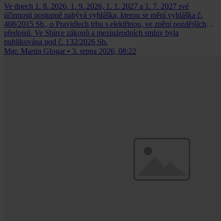
Ve dnech 1. 8. 2026, 1. 9. 2026, 1. 1. 2027 a 1. 7. 2027 své
účinnosti postupně nabývá vyhláška, kterou se mění vyhláška č.
408/2015 Sb., o Pravidlech trhu s elektřinou, ve znění pozdějších
předpisů. Ve Sbírce zákonů a mezinárodních smluv byla
publikována pod č. 132/2026 Sb.
Mgr. Martin Glogar
•
3. srpna 2026, 08:22