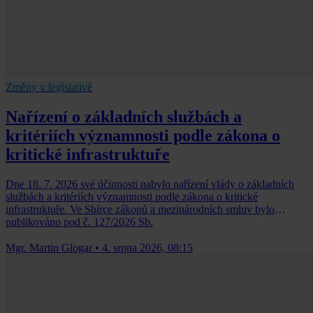
Změny v legislativě
Nařízení o základních službách a
kritériích významnosti podle zákona o
kritické infrastruktuře
Dne 18. 7. 2026 své účinnosti nabylo nařízení vlády o základních
službách a kritériích významnosti podle zákona o kritické
infrastruktuře. Ve Sbírce zákonů a mezinárodních smluv bylo
publikováno pod č. 127/2026 Sb.
Mgr. Martin Glogar
•
4. srpna 2026, 08:15