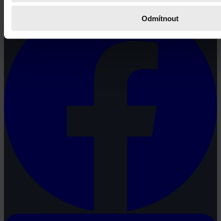
Odmítnout