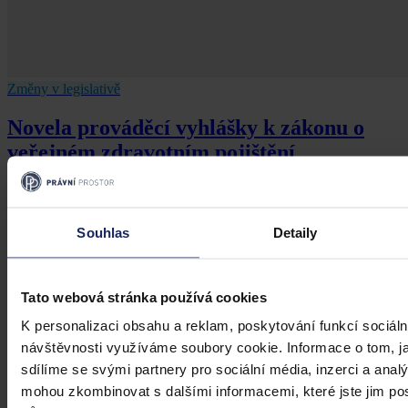
Změny v legislativě
Novela prováděcí vyhlášky k zákonu o
veřejném zdravotním pojištění
Dne 1. 7. 2026 své účinnosti nabyla vyhláška, kterou se mění
vyhláška č. 376/2011 Sb., kterou se provádějí některá ustanovení
zákona o veřejném zdravotním pojištění, ve znění pozdějších
Souhlas
Detaily
předpisů. Ve Sbírce zákonů a mezinárodních smluv byla
publikována pod č. 119/2026 Sb.
Mgr. Martin Glogar
•
30. července 2026, 07:27
Tato webová stránka používá cookies
K personalizaci obsahu a reklam, poskytování funkcí sociáln
návštěvnosti využíváme soubory cookie. Informace o tom, j
sdílíme se svými partnery pro sociální média, inzerci a analý
mohou zkombinovat s dalšími informacemi, které jste jim posk