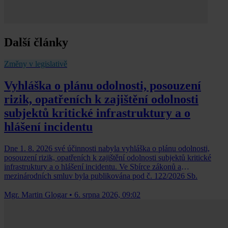
Další články
Změny v legislativě
Vyhláška o plánu odolnosti, posouzení
rizik, opatřeních k zajištění odolnosti
subjektů kritické infrastruktury a o
hlášení incidentu
Dne 1. 8. 2026 své účinnosti nabyla vyhláška o plánu odolnosti,
posouzení rizik, opatřeních k zajištění odolnosti subjektů kritické
infrastruktury a o hlášení incidentu. Ve Sbírce zákonů a
mezinárodních smluv byla publikována pod č. 122/2026 Sb.
Mgr. Martin Glogar
•
6. srpna 2026, 09:02