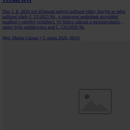
Dne 1. 8. 2026 své účinnosti nabylo nařízení vlády, kterým se mění
nařízení vlády č. 53/2023 Sb., o stanovení podmínek provádění
opatření v odvětví včelařství. Ve Sbírce zákonů a mezinárodních
smluv bylo publikováno pod č. 126/2026 Sb.
Mgr. Martin Glogar
•
5. srpna 2026, 08:01