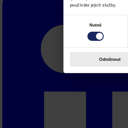
používáte jejich služby.
Výběr
Nutné
souhlasu
Odmítnout