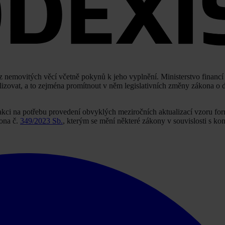
 z nemovitých věcí včetně pokynů k jeho vyplnění. Ministerstvo financí 
lizovat, a to zejména promítnout v něm legislativních změny zákona o d
akci na potřebu provedení obvyklých meziročních aktualizací vzoru fo
kona č.
349/2023 Sb.
, kterým se mění některé zákony v souvislosti s kon