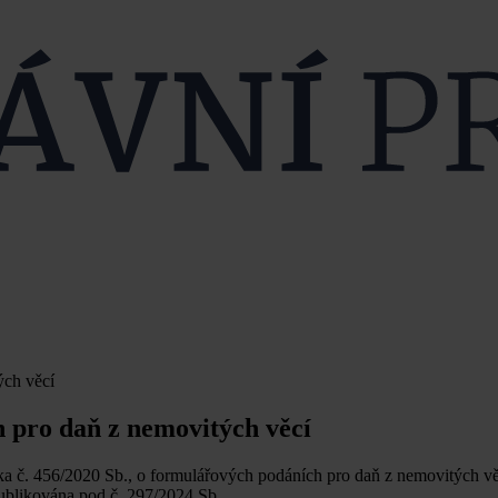
ých věcí
 pro daň z nemovitých věcí
ka č. 456/2020 Sb., o formulářových podáních pro daň z nemovitých vě
ublikována pod č. 297/2024 Sb.