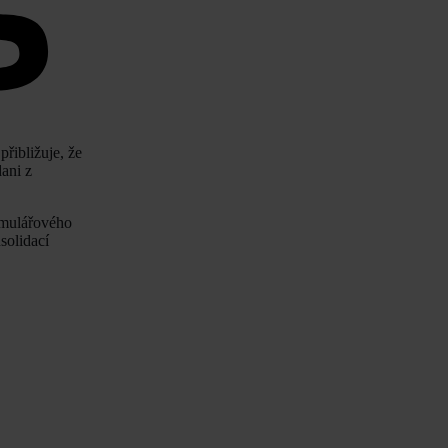
přibližuje, že
ani z
rmulářového
solidací