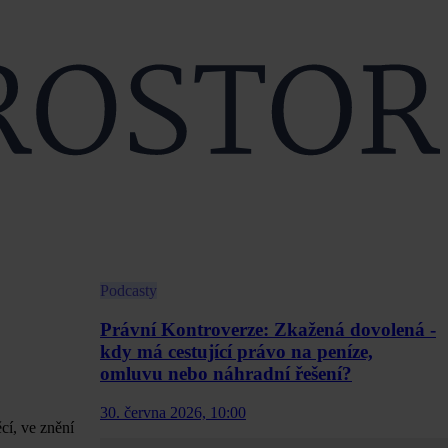
Podcasty
Právní Kontroverze: Zkažená dovolená -
kdy má cestující právo na peníze,
omluvu nebo náhradní řešení?
30. června 2026, 10:00
cí, ve znění