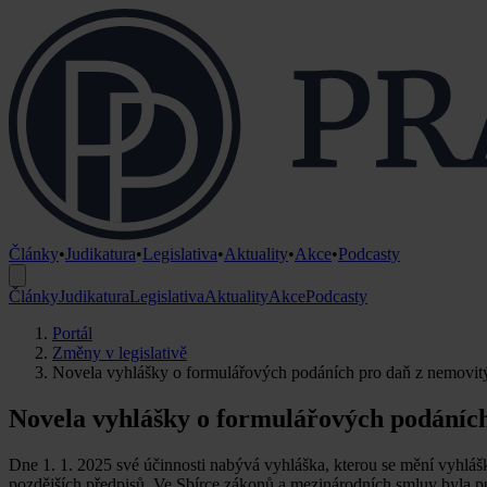
Články
•
Judikatura
•
Legislativa
•
Aktuality
•
Akce
•
Podcasty
Články
Judikatura
Legislativa
Aktuality
Akce
Podcasty
Portál
Změny v legislativě
Novela vyhlášky o formulářových podáních pro daň z nemovit
Novela vyhlášky o formulářových podáních
Dne 1. 1. 2025 své účinnosti nabývá vyhláška, kterou se mění vyhláš
pozdějších předpisů. Ve Sbírce zákonů a mezinárodních smluv byla p