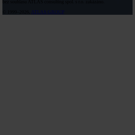
bez souhlasu ATLAS consulting spol. s r.o. zakázáno.
© 1999–2026,
ATLAS GROUP