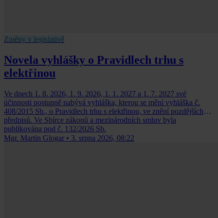
Změny v legislativě
Novela vyhlášky o Pravidlech trhu s
elektřinou
Ve dnech 1. 8. 2026, 1. 9. 2026, 1. 1. 2027 a 1. 7. 2027 své
účinnosti postupně nabývá vyhláška, kterou se mění vyhláška č.
408/2015 Sb., o Pravidlech trhu s elektřinou, ve znění pozdějších
předpisů. Ve Sbírce zákonů a mezinárodních smluv byla
publikována pod č. 132/2026 Sb.
Mgr. Martin Glogar
•
3. srpna 2026, 08:22