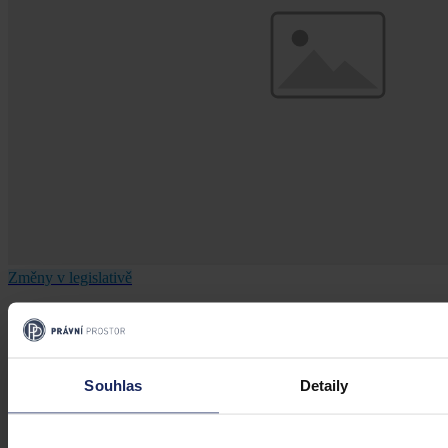
Změny v legislativě
Novela prováděcí vyhlášky k zákonu o
veřejném zdravotním pojištění
Souhlas
Detaily
Dne 1. 7. 2026 své účinnosti nabyla vyhláška, kterou se mění
vyhláška č. 376/2011 Sb., kterou se provádějí některá ustanovení
zákona o veřejném zdravotním pojištění, ve znění pozdějších
předpisů. Ve Sbírce zákonů a mezinárodních smluv byla