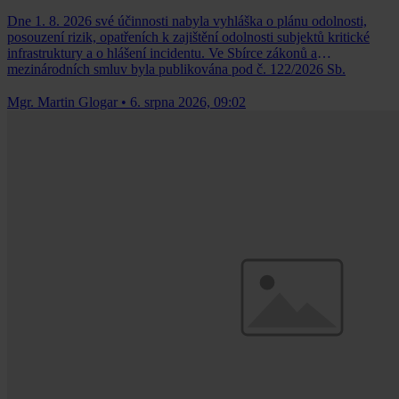
Dne 1. 8. 2026 své účinnosti nabyla vyhláška o plánu odolnosti,
posouzení rizik, opatřeních k zajištění odolnosti subjektů kritické
infrastruktury a o hlášení incidentu. Ve Sbírce zákonů a
mezinárodních smluv byla publikována pod č. 122/2026 Sb.
Mgr. Martin Glogar
•
6. srpna 2026, 09:02