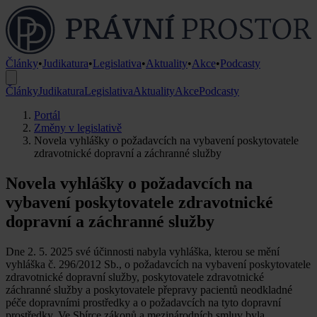
Články
•
Judikatura
•
Legislativa
•
Aktuality
•
Akce
•
Podcasty
Články
Judikatura
Legislativa
Aktuality
Akce
Podcasty
Portál
Změny v legislativě
Novela vyhlášky o požadavcích na vybavení poskytovatele
zdravotnické dopravní a záchranné služby
Novela vyhlášky o požadavcích na
vybavení poskytovatele zdravotnické
dopravní a záchranné služby
Dne 2. 5. 2025 své účinnosti nabyla vyhláška, kterou se mění
vyhláška č. 296/2012 Sb., o požadavcích na vybavení poskytovatele
zdravotnické dopravní služby, poskytovatele zdravotnické
záchranné služby a poskytovatele přepravy pacientů neodkladné
péče dopravními prostředky a o požadavcích na tyto dopravní
prostředky. Ve Sbírce zákonů a mezinárodních smluv byla