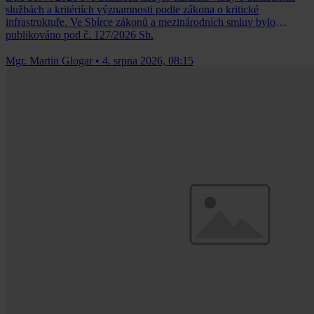
službách a kritériích významnosti podle zákona o kritické
infrastruktuře. Ve Sbírce zákonů a mezinárodních smluv bylo
publikováno pod č. 127/2026 Sb.
Mgr. Martin Glogar
•
4. srpna 2026, 08:15