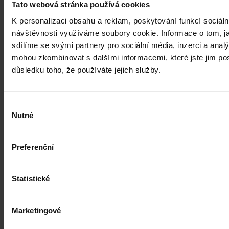
Tato webová stránka používá cookies
publikována pod č. 119/2026 Sb.
Mgr. Martin Glogar
•
30. července 2026, 07:27
K personalizaci obsahu a reklam, poskytování funkcí sociáln
návštěvnosti využíváme soubory cookie. Informace o tom, j
sdílíme se svými partnery pro sociální média, inzerci a analý
mohou zkombinovat s dalšími informacemi, které jste jim posk
důsledku toho, že používáte jejich služby.
Výběr
Nutné
souhlasu
Preferenční
Statistické
Marketingové