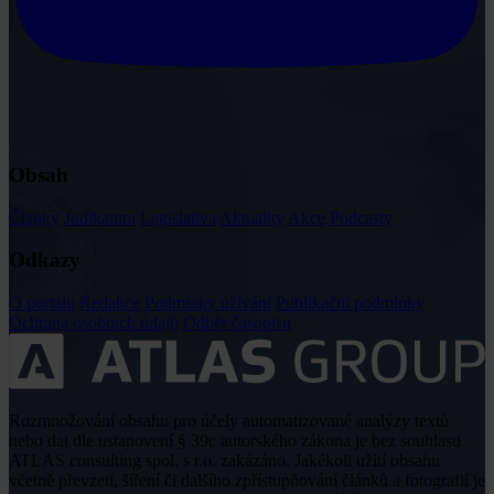
Obsah
Články
Judikatura
Legislativa
Aktuality
Akce
Podcasty
Odkazy
O portálu
Redakce
Podmínky užívání
Publikační podmínky
Ochrana osobních údajů
Odběr časopisu
Rozmnožování obsahu pro účely automatizované analýzy textů
nebo dat dle ustanovení § 39c autorského zákona je bez souhlasu
ATLAS consulting spol. s r.o. zakázáno. Jakékoli užití obsahu
včetně převzetí, šíření či dalšího zpřístupňování článků a fotografií je