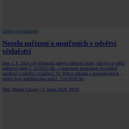
Změny v legislativě
Novela nařízení o opatřeních v odvětví
včelařství
Dne 1. 8. 2026 své účinnosti nabylo nařízení vlády, kterým se mění
nařízení vlády č. 53/2023 Sb., o stanovení podmínek provádění
opatření v odvětví včelařství. Ve Sbírce zákonů a mezinárodních
smluv bylo publikováno pod č. 126/2026 Sb.
Mgr. Martin Glogar
•
5. srpna 2026, 08:01