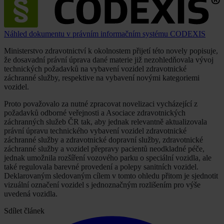
Náhled dokumentu v právním informačním systému CODEXIS
Ministerstvo zdravotnictví k okolnostem přijetí této novely popisuje,
že dosavadní právní úprava dané materie již nezohledňovala vývoj
technických požadavků na vybavení vozidel zdravotnické
záchranné služby, respektive na vybavení novými kategoriemi
vozidel.
Proto považovalo za nutné zpracovat novelizaci vycházející z
požadavků odborné veřejnosti a Asociace zdravotnických
záchranných služeb ČR tak, aby jednak relevantně aktualizovala
právní úpravu technického vybavení vozidel zdravotnické
záchranné služby a zdravotnické dopravní služby, zdravotnické
záchranné služby a vozidel přepravy pacientů neodkladné péče,
jednak umožnila rozšíření vozového parku o speciální vozidla, ale
také regulovala barevné provedení a polepy sanitních vozidel.
Deklarovaným sledovaným cílem v tomto ohledu přitom je sjednotit
vizuální označení vozidel s jednoznačným rozlišením pro výše
uvedená vozidla.
Sdílet článek