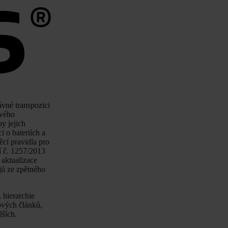
vné transpozici
ového
y jejich
 o bateriích a
ěcí pravidla pro
í č. 1257/2013
 aktualizace
jů ze zpětného
 hierarchie
ových článků,
lších.