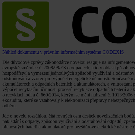
Náhled dokumentu v právním informačním systému CODEXIS
Dle důvodové zprávy zákonodárce novelou reaguje na infrigementové 
evropské směrnice č. 2008/98/ES o odpadech, a to v oblasti působnos
hospodářství a vymezení jednotlivých způsobů využívání a odstraňov
odstraňování a vzorec pro výpočet energetické účinnosti. Současně m
akumulátorech a odpadních bateriích a akumulátorech, a vnitrostátní 
výpočet recyklační účinnosti procesů recyklace odpadních baterií a a
o recyklaci lodí a č. 660/2014, kterým se mění nařízení č. 1013/2006
ekoauditu, které se vztahovaly k elektronizaci přepravy nebezpečných
odběru.
Jde o novelu rozsáhlou, čítá rovných osm desítek novelizačních bodů.
nakládání s odpady, způsobu využívání a odstraňování odpadů, zpětné
přenosných baterií a akumulátorů pro bezšňůrové elektrické nástroje 