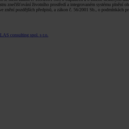
stru znečišťování životního prostředí a integrovaném systému plnění o
 ve znění pozdějších předpisů, a zákon č. 56/2001 Sb., o podmínkách p
LAS consulting spol. s r.o.