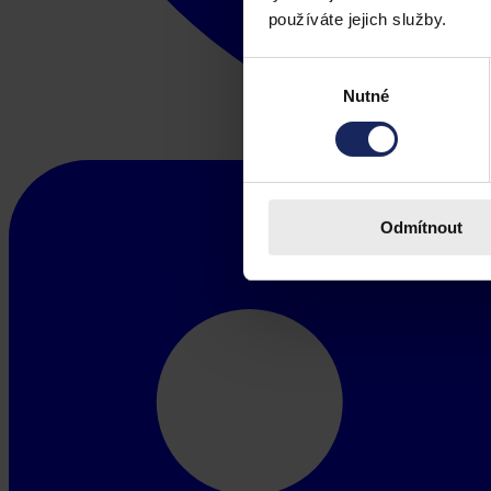
používáte jejich služby.
Výběr
Nutné
souhlasu
Odmítnout