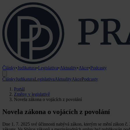
Články
•
Judikatura
•
Legislativa
•
Aktuality
•
Akce
•
Podcasty
Články
Judikatura
Legislativa
Aktuality
Akce
Podcasty
Portál
Změny v legislativě
Novela zákona o vojácích z povolání
Novela zákona o vojácích z povolání
Dne 1. 7. 2025 své účinnosti nabývá zákon, kterým se mění zákon č. 2
zákony. Ve Sbírce zákonů a mezinárodních smluv byl publikován pod