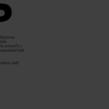
připravena
 řadu
očtu uchazečů o
 neposlední řadě
rativní zátěž