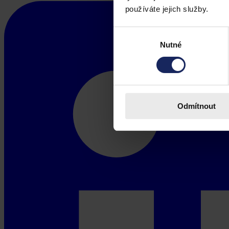
používáte jejich služby.
Výběr
Nutné
souhlasu
Odmítnout