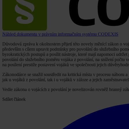
Náhled dokumentu v právním informačním systému CODEXIS
Důvodová zpráva k okolnostem přijetí této novely měnící zákon o vojá
především s cílem upravit podmínky pro povolání do služebního poměr
byrokratických postupů a posílit nástroje, které mají napomoci udržet
povolání do služebního poměru vojáka z povolání, na snížení počtu vo
na posílení prestiže postavení vojáků ve společnosti jejich důvěryhod
Zákonodárce se snažil soustředit na kritická místa v procesu náboru a
jak u vojáků z povolání, tak i u vojáků v záloze a jejich zaměstnavatel
Vedle zákona o vojácích z povolání je novelizován rovněž branný zák
Sdílet článek