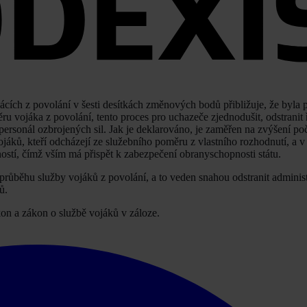
cích z povolání v šesti desítkách změnových bodů přibližuje, že byla 
u vojáka z povolání, tento proces pro uchazeče zjednodušit, odstranit
 personál ozbrojených sil. Jak je deklarováno, je zaměřen na zvýšení p
jáků, kteří odcházejí ze služebního poměru z vlastního rozhodnutí, a v
ností, čímž vším má přispět k zabezpečení obranyschopnosti státu.
 průběhu služby vojáků z povolání, a to veden snahou odstranit administ
ů.
on a zákon o službě vojáků v záloze.