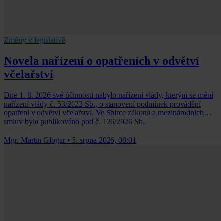
Změny v legislativě
Novela nařízení o opatřeních v odvětví
včelařství
Dne 1. 8. 2026 své účinnosti nabylo nařízení vlády, kterým se mění
nařízení vlády č. 53/2023 Sb., o stanovení podmínek provádění
opatření v odvětví včelařství. Ve Sbírce zákonů a mezinárodních
smluv bylo publikováno pod č. 126/2026 Sb.
Mgr. Martin Glogar
•
5. srpna 2026, 08:01