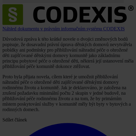
Náhled dokumentu v právním informačním systému CODEXIS
Důvodová zpráva k této krátké novele o dvojici změnových bodů
popisuje, že dosavadní právní úprava dětských domovů nevytvářela
pobídky ani podmínky pro přibližování náhradní péče o ohrožené
děti zajišťované dětskými domovy komunitě jako základnímu
principu pobytové péče o ohrožené děti, některá její ustanovení měla
přibližování péče komunitě dokonce ztěžovat.
Proto byla přijata novela, cílem které je umožnit přibližování
náhradní péče o ohrožené děti zajišťované dětskými domovy
rodinnému životu a komunitě. Jak je deklarováno, je založena na
zrušení požadavku minimální počtu 2 skupin v jedné budově, na
přibližování péče rodinnému životu a na tom, že by primárním
místem poskytování služby v komunitě měly být byty v bytových a
rodinných domech.
Sdílet článek