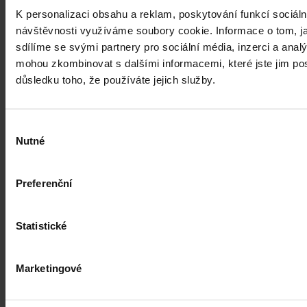
Mgr. Martin Glogar
•
30. července 2026, 07:27
K personalizaci obsahu a reklam, poskytování funkcí sociáln
návštěvnosti využíváme soubory cookie. Informace o tom, j
sdílíme se svými partnery pro sociální média, inzerci a analý
mohou zkombinovat s dalšími informacemi, které jste jim posk
důsledku toho, že používáte jejich služby.
Výběr
Nutné
souhlasu
Preferenční
Statistické
Marketingové