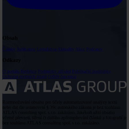
Obsah
Články
Judikatura
Legislativa
Aktuality
Akce
Podcasty
Odkazy
O portálu
Redakce
Podmínky užívání
Publikační podmínky
Ochrana osobních údajů
Odběr časopisu
Rozmnožování obsahu pro účely automatizované analýzy textů
nebo dat dle ustanovení § 39c autorského zákona je bez souhlasu
ATLAS consulting spol. s r.o. zakázáno. Jakékoli užití obsahu
včetně převzetí, šíření či dalšího zpřístupňování článků a fotografií je
bez souhlasu ATLAS consulting spol. s r.o. zakázáno.