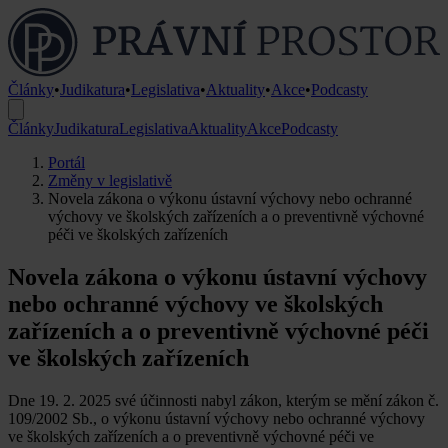
Články
•
Judikatura
•
Legislativa
•
Aktuality
•
Akce
•
Podcasty
Články
Judikatura
Legislativa
Aktuality
Akce
Podcasty
Portál
Změny v legislativě
Novela zákona o výkonu ústavní výchovy nebo ochranné
výchovy ve školských zařízeních a o preventivně výchovné
péči ve školských zařízeních
Novela zákona o výkonu ústavní výchovy
nebo ochranné výchovy ve školských
zařízeních a o preventivně výchovné péči
ve školských zařízeních
Dne 19. 2. 2025 své účinnosti nabyl zákon, kterým se mění zákon č.
109/2002 Sb., o výkonu ústavní výchovy nebo ochranné výchovy
ve školských zařízeních a o preventivně výchovné péči ve