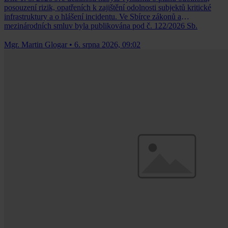
posouzení rizik, opatřeních k zajištění odolnosti subjektů kritické
infrastruktury a o hlášení incidentu. Ve Sbírce zákonů a
mezinárodních smluv byla publikována pod č. 122/2026 Sb.
Mgr. Martin Glogar
•
6. srpna 2026, 09:02