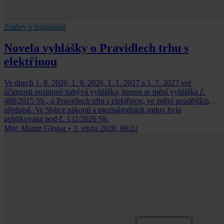
Změny v legislativě
Novela vyhlášky o Pravidlech trhu s
elektřinou
Ve dnech 1. 8. 2026, 1. 9. 2026, 1. 1. 2027 a 1. 7. 2027 své
účinnosti postupně nabývá vyhláška, kterou se mění vyhláška č.
408/2015 Sb., o Pravidlech trhu s elektřinou, ve znění pozdějších
předpisů. Ve Sbírce zákonů a mezinárodních smluv byla
publikována pod č. 132/2026 Sb.
Mgr. Martin Glogar
•
3. srpna 2026, 08:22