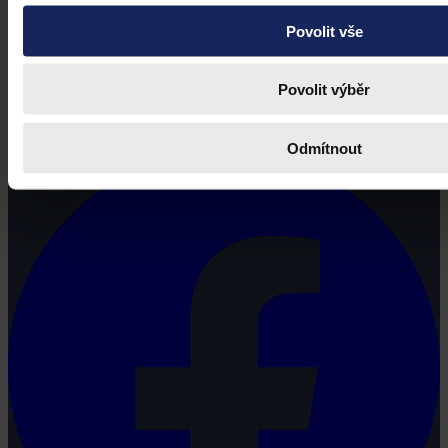
Povolit vše
Právní portál, jehož cílovou skupinou jsou nejenom právní
Povolit výběr
profesionálové a zástupci právnických profesí, ale všichni, kteří
potřebují právní informace.
Odmítnout