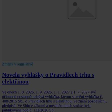
Změny v legislativě
Novela vyhlášky o Pravidlech trhu s
elektřinou
Ve dnech 1. 8. 2026, 1. 9. 2026, 1. 1. 2027 a 1. 7. 2027 své
účinnosti postupně nabývá vyhláška, kterou se mění vyhláška č.
408/2015 Sb., o Pravidlech trhu s elektřinou, ve znění pozdějších
předpisů. Ve Sbírce zákonů a mezinárodních smluv byla
publikována pod č. 132/2026 Sb.