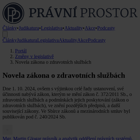
Články
•
Judikatura
•
Legislativa
•
Aktuality
•
Akce
•
Podcasty
Články
Judikatura
Legislativa
Aktuality
Akce
Podcasty
Portál
Změny v legislativě
Novela zákona o zdravotních službách
Novela zákona o zdravotních službách
Dne 1. 10. 2024, ovšem s výjimkou celé řady ustanovení, své
účinnosti nabývá zákon, kterým se mění zákon č. 372/2011 Sb., o
zdravotních službách a podmínkách jejich poskytování (zákon o
zdravotních službách), ve znění pozdějších předpisů, a další
související zákony. Ve Sbírce zákonů a mezinárodních smluv byl
publikován pod č. 240/2024 Sb.
Mgr. Martin Glogar
právník a analytik oddělení právních systémů,