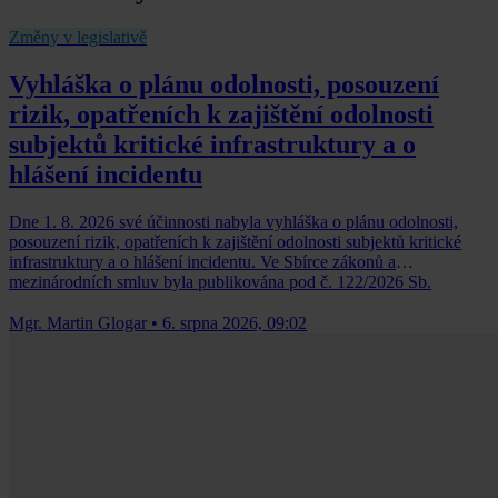
Změny v legislativě
Vyhláška o plánu odolnosti, posouzení
rizik, opatřeních k zajištění odolnosti
subjektů kritické infrastruktury a o
hlášení incidentu
Dne 1. 8. 2026 své účinnosti nabyla vyhláška o plánu odolnosti,
posouzení rizik, opatřeních k zajištění odolnosti subjektů kritické
infrastruktury a o hlášení incidentu. Ve Sbírce zákonů a
mezinárodních smluv byla publikována pod č. 122/2026 Sb.
Mgr. Martin Glogar
•
6. srpna 2026, 09:02