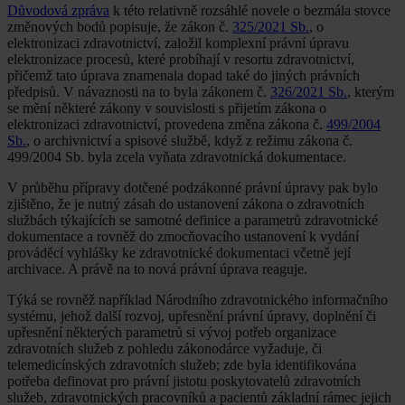
Důvodová zpráva
k této relativně rozsáhlé novele o bezmála stovce
změnových bodů popisuje, že zákon č.
325/2021 Sb.
, o
elektronizaci zdravotnictví, založil komplexní právní úpravu
elektronizace procesů, které probíhají v resortu zdravotnictví,
přičemž tato úprava znamenala dopad také do jiných právních
předpisů. V návaznosti na to byla zákonem č.
326/2021 Sb.
, kterým
se mění některé zákony v souvislosti s přijetím zákona o
elektronizaci zdravotnictví, provedena změna zákona č.
499/2004
Sb.
, o archivnictví a spisové službě, když z režimu zákona č.
499/2004 Sb. byla zcela vyňata zdravotnická dokumentace.
V průběhu přípravy dotčené podzákonné právní úpravy pak bylo
zjištěno, že je nutný zásah do ustanovení zákona o zdravotních
službách týkajících se samotné definice a parametrů zdravotnické
dokumentace a rovněž do zmocňovacího ustanovení k vydání
prováděcí vyhlášky ke zdravotnické dokumentaci včetně její
archivace. A právě na to nová právní úprava reaguje.
Týká se rovněž například Národního zdravotnického informačního
systému, jehož další rozvoj, upřesnění právní úpravy, doplnění či
upřesnění některých parametrů si vývoj potřeb organizace
zdravotních služeb z pohledu zákonodárce vyžaduje, či
telemedicínských zdravotních služeb; zde byla identifikována
potřeba definovat pro právní jistotu poskytovatelů zdravotních
služeb, zdravotnických pracovníků a pacientů základní rámec jejich