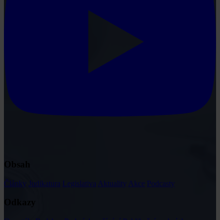
Obsah
Články
Judikatura
Legislativa
Aktuality
Akce
Podcasty
Odkazy