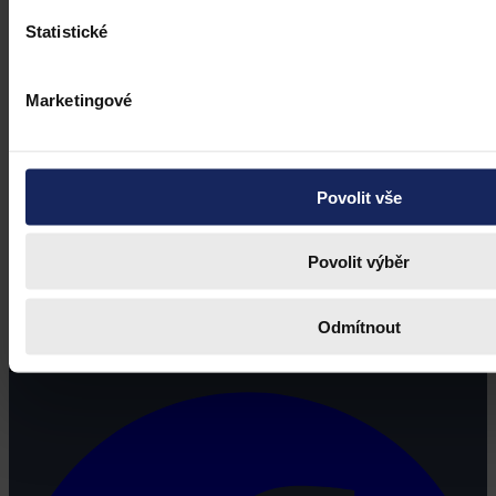
Statistické
Marketingové
Povolit vše
Povolit výběr
Právní portál, jehož cílovou skupinou jsou nejenom právní
Odmítnout
profesionálové a zástupci právnických profesí, ale všichni, kteří
potřebují právní informace.