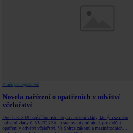
Změny v legislativě
Novela nařízení o opatřeních v odvětví
včelařství
Dne 1. 8. 2026 své účinnosti nabylo nařízení vlády, kterým se mění
nařízení vlády č. 53/2023 Sb., o stanovení podmínek provádění
opatření v odvětví včelařství. Ve Sbírce zákonů a mezinárodních