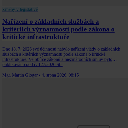
Změny v legislativě
Nařízení o základních službách a
kritériích významnosti podle zákona o
kritické infrastruktuře
Dne 18. 7. 2026 své účinnosti nabylo nařízení vlády o základních
službách a kritériích významnosti podle zákona o kritické
infrastruktuře. Ve Sbírce zákonů a mezinárodních smluv bylo
publikováno pod č. 127/2026 Sb.
Mgr. Martin Glogar
•
4. srpna 2026, 08:15