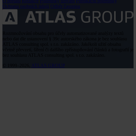
O portálu
Redakce
Podmínky užívání
Publikační podmínky
Ochrana osobních údajů
Odběr časopisu
Rozmnožování obsahu pro účely automatizované analýzy textů
nebo dat dle ustanovení § 39c autorského zákona je bez souhlasu
ATLAS consulting spol. s r.o. zakázáno. Jakékoli užití obsahu
včetně převzetí, šíření či dalšího zpřístupňování článků a fotografií je
bez souhlasu ATLAS consulting spol. s r.o. zakázáno.
© 1999–2026,
ATLAS GROUP