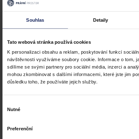
Změny v legislativě
Novela prováděcí vyhlášky k zákonu o
Souhlas
Detaily
veřejném zdravotním pojištění
Dne 1. 7. 2026 své účinnosti nabyla vyhláška, kterou se mění
Tato webová stránka používá cookies
vyhláška č. 376/2011 Sb., kterou se provádějí některá ustanovení
zákona o veřejném zdravotním pojištění, ve znění pozdějších
K personalizaci obsahu a reklam, poskytování funkcí sociáln
předpisů. Ve Sbírce zákonů a mezinárodních smluv byla
publikována pod č. 119/2026 Sb.
návštěvnosti využíváme soubory cookie. Informace o tom, j
Mgr. Martin Glogar
•
30. července 2026, 07:27
sdílíme se svými partnery pro sociální média, inzerci a analý
mohou zkombinovat s dalšími informacemi, které jste jim posk
důsledku toho, že používáte jejich služby.
Výběr
Nutné
souhlasu
Preferenční