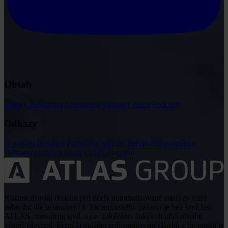
Obsah
Články
Judikatura
Legislativa
Aktuality
Akce
Podcasty
Odkazy
O portálu
Redakce
Podmínky užívání
Publikační podmínky
Ochrana osobních údajů
Odběr časopisu
Rozmnožování obsahu pro účely automatizované analýzy textů
nebo dat dle ustanovení § 39c autorského zákona je bez souhlasu
ATLAS consulting spol. s r.o. zakázáno. Jakékoli užití obsahu
včetně převzetí, šíření či dalšího zpřístupňování článků a fotografií je