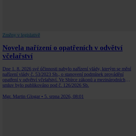
Změny v legislativě
Novela nařízení o opatřeních v odvětví
včelařství
Dne 1. 8. 2026 své účinnosti nabylo nařízení vlády, kterým se mění
nařízení vlády č. 53/2023 Sb., o stanovení podmínek provádění
opatření v odvětví včelařství. Ve Sbírce zákonů a mezinárodních
smluv bylo publikováno pod č. 126/2026 Sb.
Mgr. Martin Glogar
•
5. srpna 2026, 08:01