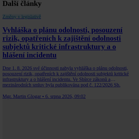
Další články
Změny v legislativě
Vyhláška o plánu odolnosti, posouzení
rizik, opatřeních k zajištění odolnosti
subjektů kritické infrastruktury a o
hlášení incidentu
Dne 1. 8. 2026 své účinnosti nabyla vyhláška o plánu odolnosti,
posouzení rizik, opatřeních k zajištění odolnosti subjektů kritické
infrastruktury a o hlášení incidentu. Ve Sbírce zákonů a
mezinárodních smluv byla publikována pod č. 122/2026 Sb.
Mgr. Martin Glogar
•
6. srpna 2026, 09:02