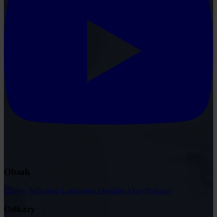
Obsah
Články
Judikatura
Legislativa
Aktuality
Akce
Podcasty
Odkazy