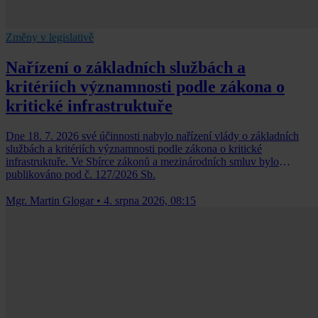
Změny v legislativě
Nařízení o základních službách a
kritériích významnosti podle zákona o
kritické infrastruktuře
Dne 18. 7. 2026 své účinnosti nabylo nařízení vlády o základních
službách a kritériích významnosti podle zákona o kritické
infrastruktuře. Ve Sbírce zákonů a mezinárodních smluv bylo
publikováno pod č. 127/2026 Sb.
Mgr. Martin Glogar
•
4. srpna 2026, 08:15