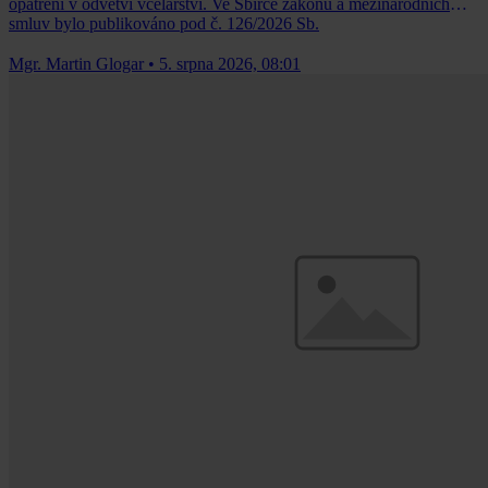
opatření v odvětví včelařství. Ve Sbírce zákonů a mezinárodních
smluv bylo publikováno pod č. 126/2026 Sb.
Mgr. Martin Glogar
•
5. srpna 2026, 08:01