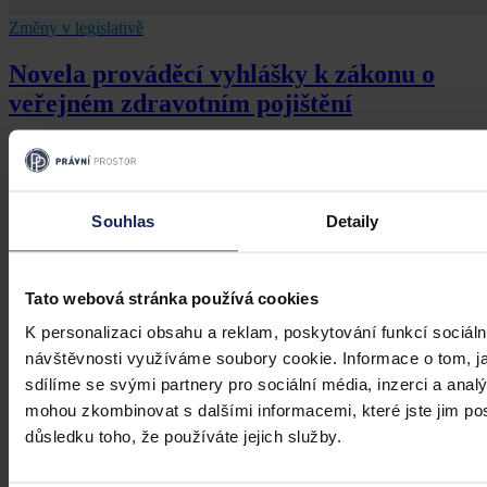
Změny v legislativě
Novela prováděcí vyhlášky k zákonu o
veřejném zdravotním pojištění
Dne 1. 7. 2026 své účinnosti nabyla vyhláška, kterou se mění
vyhláška č. 376/2011 Sb., kterou se provádějí některá ustanovení
zákona o veřejném zdravotním pojištění, ve znění pozdějších
předpisů. Ve Sbírce zákonů a mezinárodních smluv byla
Souhlas
Detaily
publikována pod č. 119/2026 Sb.
Mgr. Martin Glogar
•
30. července 2026, 07:27
Tato webová stránka používá cookies
K personalizaci obsahu a reklam, poskytování funkcí sociáln
návštěvnosti využíváme soubory cookie. Informace o tom, j
sdílíme se svými partnery pro sociální média, inzerci a analý
mohou zkombinovat s dalšími informacemi, které jste jim posk
důsledku toho, že používáte jejich služby.