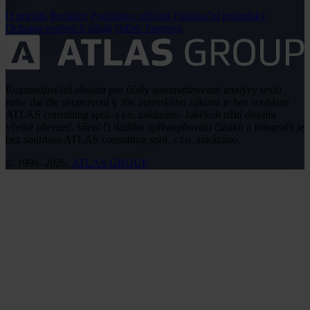
O portálu
Redakce
Podmínky užívání
Publikační podmínky
Ochrana osobních údajů
Odběr časopisu
Rozmnožování obsahu pro účely automatizované analýzy textů
nebo dat dle ustanovení § 39c autorského zákona je bez souhlasu
ATLAS consulting spol. s r.o. zakázáno. Jakékoli užití obsahu
včetně převzetí, šíření či dalšího zpřístupňování článků a fotografií je
bez souhlasu ATLAS consulting spol. s r.o. zakázáno.
© 1999–2026,
ATLAS GROUP