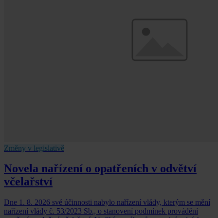
Změny v legislativě
Novela nařízení o opatřeních v odvětví
včelařství
Dne 1. 8. 2026 své účinnosti nabylo nařízení vlády, kterým se mění
nařízení vlády č. 53/2023 Sb., o stanovení podmínek provádění