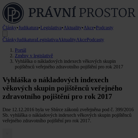
Články
•
Judikatura
•
Legislativa
•
Aktuality
•
Akce
•
Podcasty
Články
Judikatura
Legislativa
Aktuality
Akce
Podcasty
Portál
Změny v legislativě
Vyhláška o nákladových indexech věkových skupin
pojištěnců veřejného zdravotního pojištění pro rok 2017
Vyhláška o nákladových indexech
věkových skupin pojištěnců veřejného
zdravotního pojištění pro rok 2017
Dne 12.12.2016 byla ve Sbírce zákonů zveřejněna pod č. 399/2016
Sb. vyhláška o nákladových indexech věkových skupin pojištěnců
veřejného zdravotního pojištění pro rok 2017.