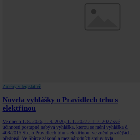
Změny v legislativě
Novela vyhlášky o Pravidlech trhu s
elektřinou
Ve dnech 1. 8. 2026, 1. 9. 2026, 1. 1. 2027 a 1. 7. 2027 své
účinnosti postupně nabývá vyhláška, kterou se mění vyhláška č.
408/2015 Sb., o Pravidlech trhu s elektřinou, ve znění pozdějších
předpisů. Ve Sbírce zákonů a mezinárodních smluv byla