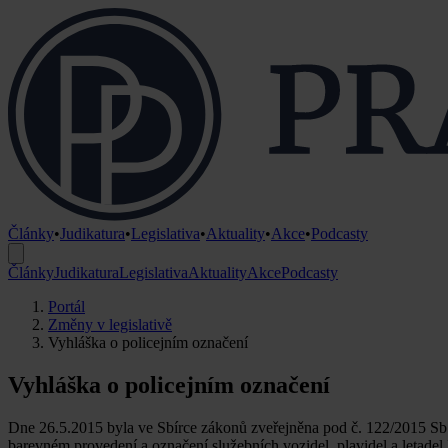
Články
•
Judikatura
•
Legislativa
•
Aktuality
•
Akce
•
Podcasty
Články
Judikatura
Legislativa
Aktuality
Akce
Podcasty
Portál
Změny v legislativě
Vyhláška o policejním označení
Vyhláška o policejním označení
Dne 26.5.2015 byla ve Sbírce zákonů zveřejněna pod č. 122/2015 Sb. 
barevném provedení a označení služebních vozidel, plavidel a letadel 