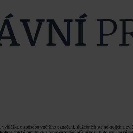
vyhláška o způsobu vnějšího označení, služebních stejnokrojích a zvl
Policie České republiky a o prokazování příslušnosti k Policii České re