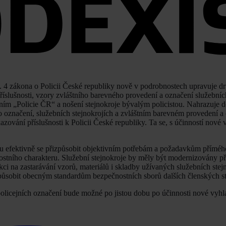
t. 4 zákona o Policii České republiky nově v podrobnostech upravuje d
říslušnosti, vzory zvláštního barevného provedení a označení služebníc
ením „Policie ČR“ a nošení stejnokroje bývalým policistou. Nahrazuje 
 označení, služebních stejnokrojích a zvláštním barevném provedení a
kazování příslušnosti k Policii České republiky. Ta se, s účinností nové 
u efektivně se přizpůsobit objektivním potřebám a požadavkům přímé
nostního charakteru. Služební stejnokroje by měly být modernizovány p
i na zastarávání vzorů, materiálů i skladby užívaných služebních stej
izpůsobit obecným standardům bezpečnostních sborů dalších členských s
policejních označení bude možné po jistou dobu po účinnosti nové vyhl