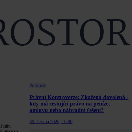
Podcasty
Právní Kontroverze: Zkažená dovolená -
kdy má cestující právo na peníze,
omluvu nebo náhradní řešení?
30. června 2026, 10:00
áštním
publiky (o