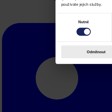
používáte jejich služby.
Výběr
Nutné
souhlasu
Odmítnout