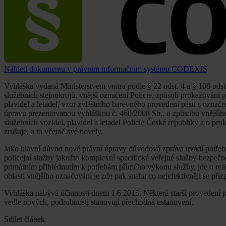
Náhled dokumentu v právním informačním systému CODEXIS
Vyhláška vydaná Ministerstvem vnitra podle § 22 odst. 4 a § 108 ods
služebních stejnokrojů, vnější označení Policie, způsob prokazování p
plavidel a letadel, vzor zvláštního barevného provedení pásu s označ
úpravu prezentovanou vyhláškou č. 460/2008 Sb., o způsobu vnějšího
služebních vozidel, plavidel a letadel Policie České republiky a o pro
zrušuje, a to včetně své novely.
Jako hlavní důvod nové právní úpravy důvodová zpráva uvádí potřeb
policejní služby jakožto komplexní specifické veřejné služby bezpeč
primárním přihlédnutím k potřebám přímého výkonu služby, jde o reakc
oblasti vnějšího označování je zde pak snaha co nejefektivněji se př
Vyhláška nabývá účinnosti dnem 1.6.2015. Některá starší provedení 
vedle nových, podrobnosti stanovují přechodná ustanovení.
Sdílet článek