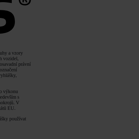
ruhy a vzory
h vozidel,
dosavadní právní
 označení
vyhlášky,
ho výkonu
ředevším s
nokrojů. V
tátů EU.
ášky používat