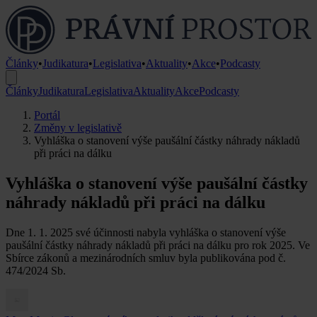
Články
•
Judikatura
•
Legislativa
•
Aktuality
•
Akce
•
Podcasty
Články
Judikatura
Legislativa
Aktuality
Akce
Podcasty
Portál
Změny v legislativě
Vyhláška o stanovení výše paušální částky náhrady nákladů
při práci na dálku
Vyhláška o stanovení výše paušální částky
náhrady nákladů při práci na dálku
Dne 1. 1. 2025 své účinnosti nabyla vyhláška o stanovení výše
paušální částky náhrady nákladů při práci na dálku pro rok 2025. Ve
Sbírce zákonů a mezinárodních smluv byla publikována pod č.
474/2024 Sb.