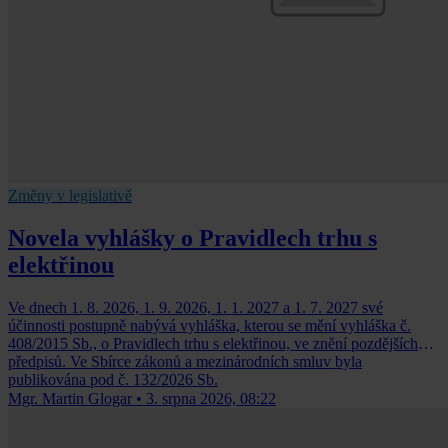
Změny v legislativě
Novela vyhlášky o Pravidlech trhu s
elektřinou
Ve dnech 1. 8. 2026, 1. 9. 2026, 1. 1. 2027 a 1. 7. 2027 své
účinnosti postupně nabývá vyhláška, kterou se mění vyhláška č.
408/2015 Sb., o Pravidlech trhu s elektřinou, ve znění pozdějších
předpisů. Ve Sbírce zákonů a mezinárodních smluv byla
publikována pod č. 132/2026 Sb.
Mgr. Martin Glogar
•
3. srpna 2026, 08:22