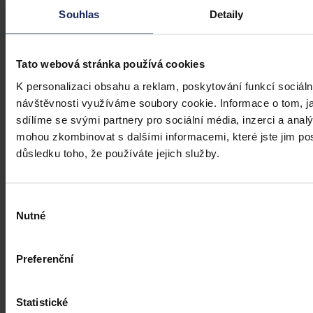
veřejném zdravotním pojištění
Souhlas
Detaily
Dne 1. 7. 2026 své účinnosti nabyla vyhláška, kterou se mění
vyhláška č. 376/2011 Sb., kterou se provádějí některá ustanovení
Tato webová stránka používá cookies
zákona o veřejném zdravotním pojištění, ve znění pozdějších
předpisů. Ve Sbírce zákonů a mezinárodních smluv byla
K personalizaci obsahu a reklam, poskytování funkcí sociáln
publikována pod č. 119/2026 Sb.
návštěvnosti využíváme soubory cookie. Informace o tom, j
Mgr. Martin Glogar
•
30. července 2026, 07:27
sdílíme se svými partnery pro sociální média, inzerci a analý
mohou zkombinovat s dalšími informacemi, které jste jim posk
důsledku toho, že používáte jejich služby.
Výběr
Nutné
souhlasu
Preferenční
Statistické