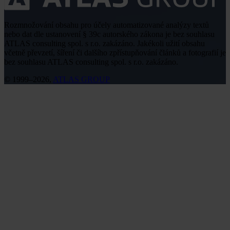
Rozmnožování obsahu pro účely automatizované analýzy textů
nebo dat dle ustanovení § 39c autorského zákona je bez souhlasu
ATLAS consulting spol. s r.o. zakázáno. Jakékoli užití obsahu
včetně převzetí, šíření či dalšího zpřístupňování článků a fotografií je
bez souhlasu ATLAS consulting spol. s r.o. zakázáno.
© 1999–2026,
ATLAS GROUP