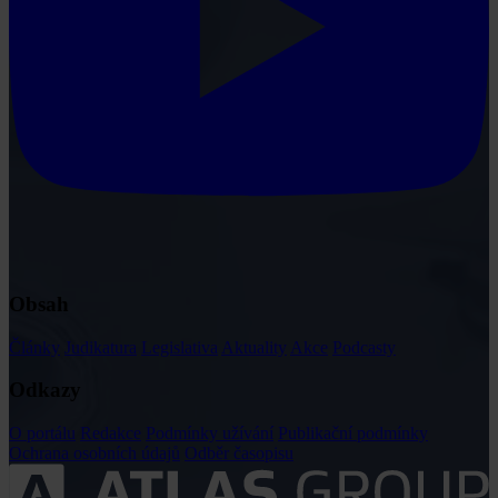
Obsah
Články
Judikatura
Legislativa
Aktuality
Akce
Podcasty
Odkazy
O portálu
Redakce
Podmínky užívání
Publikační podmínky
Ochrana osobních údajů
Odběr časopisu