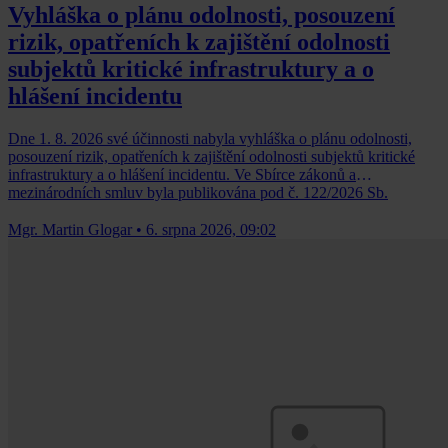
Vyhláška o plánu odolnosti, posouzení
rizik, opatřeních k zajištění odolnosti
subjektů kritické infrastruktury a o
hlášení incidentu
Dne 1. 8. 2026 své účinnosti nabyla vyhláška o plánu odolnosti,
posouzení rizik, opatřeních k zajištění odolnosti subjektů kritické
infrastruktury a o hlášení incidentu. Ve Sbírce zákonů a
mezinárodních smluv byla publikována pod č. 122/2026 Sb.
Mgr. Martin Glogar
•
6. srpna 2026, 09:02