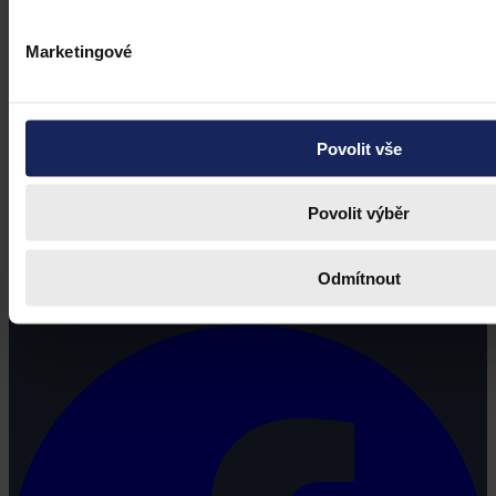
Marketingové
Povolit vše
Povolit výběr
Právní portál, jehož cílovou skupinou jsou nejenom právní
profesionálové a zástupci právnických profesí, ale všichni, kteří
Odmítnout
potřebují právní informace.