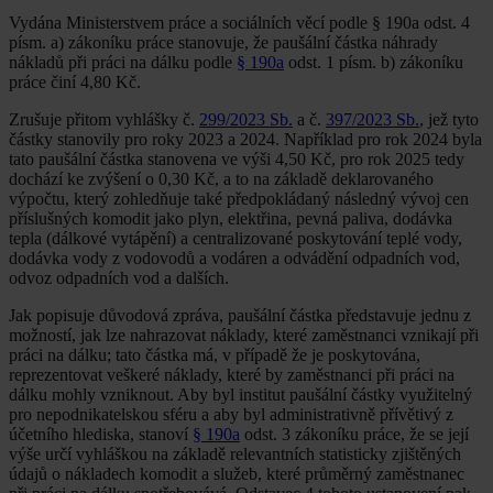
Vydána Ministerstvem práce a sociálních věcí podle § 190a odst. 4
písm. a) zákoníku práce stanovuje, že paušální částka náhrady
nákladů při práci na dálku podle
§ 190a
odst. 1 písm. b) zákoníku
práce činí 4,80 Kč.
Zrušuje přitom vyhlášky č.
299/2023 Sb.
a č.
397/2023 Sb.
, jež tyto
částky stanovily pro roky 2023 a 2024. Například pro rok 2024 byla
tato paušální částka stanovena ve výši 4,50 Kč, pro rok 2025 tedy
dochází ke zvýšení o 0,30 Kč, a to na základě deklarovaného
výpočtu, který zohledňuje také předpokládaný následný vývoj cen
příslušných komodit jako plyn, elektřina, pevná paliva, dodávka
tepla (dálkové vytápění) a centralizované poskytování teplé vody,
dodávka vody z vodovodů a vodáren a odvádění odpadních vod,
odvoz odpadních vod a dalších.
Jak popisuje důvodová zpráva, paušální částka představuje jednu z
možností, jak lze nahrazovat náklady, které zaměstnanci vznikají při
práci na dálku; tato částka má, v případě že je poskytována,
reprezentovat veškeré náklady, které by zaměstnanci při práci na
dálku mohly vzniknout. Aby byl institut paušální částky využitelný
pro nepodnikatelskou sféru a aby byl administrativně přívětivý z
účetního hlediska, stanoví
§ 190a
odst. 3 zákoníku práce, že se její
výše určí vyhláškou na základě relevantních statisticky zjištěných
údajů o nákladech komodit a služeb, které průměrný zaměstnanec