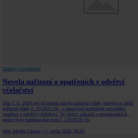
Změny v legislativě
Novela nařízení o opatřeních v odvětví
včelařství
Dne 1. 8. 2026 své účinnosti nabylo nařízení vlády, kterým se mění
nařízení vlády č. 53/2023 Sb., o stanovení podmínek provádění
opatření v odvětví včelařství. Ve Sbírce zákonů a mezinárodních
smluv bylo publikováno pod č. 126/2026 Sb.
Mgr. Martin Glogar
•
5. srpna 2026, 08:01