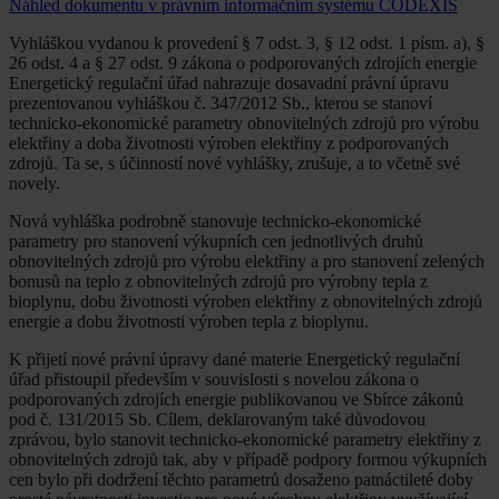
Náhled dokumentu v právním informačním systému CODEXIS
Vyhláškou vydanou k provedení § 7 odst. 3, § 12 odst. 1 písm. a), §
26 odst. 4 a § 27 odst. 9 zákona o podporovaných zdrojích energie
Energetický regulační úřad nahrazuje dosavadní právní úpravu
prezentovanou vyhláškou č. 347/2012 Sb., kterou se stanoví
technicko-ekonomické parametry obnovitelných zdrojů pro výrobu
elektřiny a doba životnosti výroben elektřiny z podporovaných
zdrojů. Ta se, s účinností nové vyhlášky, zrušuje, a to včetně své
novely.
Nová vyhláška podrobně stanovuje technicko-ekonomické
parametry pro stanovení výkupních cen jednotlivých druhů
obnovitelných zdrojů pro výrobu elektřiny a pro stanovení zelených
bonusů na teplo z obnovitelných zdrojů pro výrobny tepla z
bioplynu, dobu životnosti výroben elektřiny z obnovitelných zdrojů
energie a dobu životnosti výroben tepla z bioplynu.
K přijetí nové právní úpravy dané materie Energetický regulační
úřad přistoupil především v souvislosti s novelou zákona o
podporovaných zdrojích energie publikovanou ve Sbírce zákonů
pod č. 131/2015 Sb. Cílem, deklarovaným také důvodovou
zprávou, bylo stanovit technicko-ekonomické parametry elektřiny z
obnovitelných zdrojů tak, aby v případě podpory formou výkupních
cen bylo při dodržení těchto parametrů dosaženo patnáctileté doby