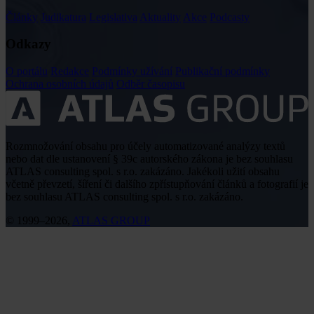
Články
Judikatura
Legislativa
Aktuality
Akce
Podcasty
Odkazy
O portálu
Redakce
Podmínky užívání
Publikační podmínky
Ochrana osobních údajů
Odběr časopisu
Rozmnožování obsahu pro účely automatizované analýzy textů
nebo dat dle ustanovení § 39c autorského zákona je bez souhlasu
ATLAS consulting spol. s r.o. zakázáno. Jakékoli užití obsahu
včetně převzetí, šíření či dalšího zpřístupňování článků a fotografií je
bez souhlasu ATLAS consulting spol. s r.o. zakázáno.
© 1999–2026,
ATLAS GROUP