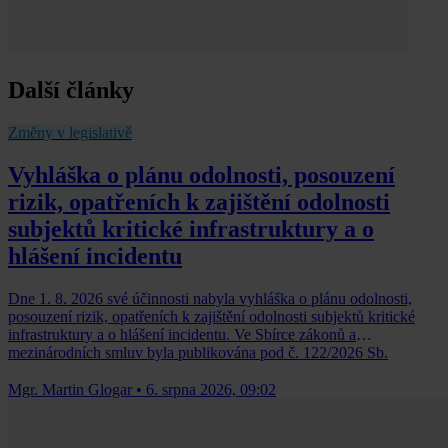
Další články
Změny v legislativě
Vyhláška o plánu odolnosti, posouzení
rizik, opatřeních k zajištění odolnosti
subjektů kritické infrastruktury a o
hlášení incidentu
Dne 1. 8. 2026 své účinnosti nabyla vyhláška o plánu odolnosti,
posouzení rizik, opatřeních k zajištění odolnosti subjektů kritické
infrastruktury a o hlášení incidentu. Ve Sbírce zákonů a
mezinárodních smluv byla publikována pod č. 122/2026 Sb.
Mgr. Martin Glogar
•
6. srpna 2026, 09:02