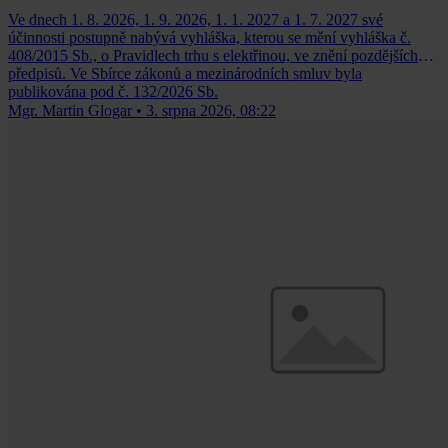
Ve dnech 1. 8. 2026, 1. 9. 2026, 1. 1. 2027 a 1. 7. 2027 své
účinnosti postupně nabývá vyhláška, kterou se mění vyhláška č.
408/2015 Sb., o Pravidlech trhu s elektřinou, ve znění pozdějších
předpisů. Ve Sbírce zákonů a mezinárodních smluv byla
publikována pod č. 132/2026 Sb.
Mgr. Martin Glogar
•
3. srpna 2026, 08:22