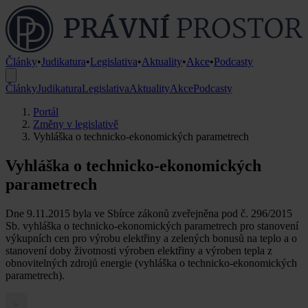
Články
•
Judikatura
•
Legislativa
•
Aktuality
•
Akce
•
Podcasty
Články
Judikatura
Legislativa
Aktuality
Akce
Podcasty
Portál
Změny v legislativě
Vyhláška o technicko-ekonomických parametrech
Vyhláška o technicko-ekonomických
parametrech
Dne 9.11.2015 byla ve Sbírce zákonů zveřejněna pod č. 296/2015
Sb. vyhláška o technicko-ekonomických parametrech pro stanovení
výkupních cen pro výrobu elektřiny a zelených bonusů na teplo a o
stanovení doby životnosti výroben elektřiny a výroben tepla z
obnovitelných zdrojů energie (vyhláška o technicko-ekonomických
parametrech).