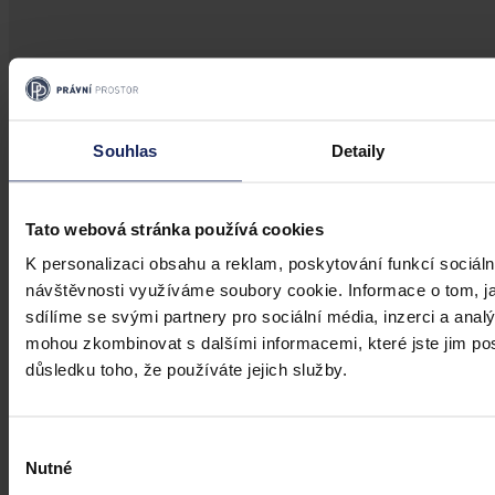
Změny v legislativě
Souhlas
Detaily
Novela prováděcí vyhlášky k zákonu o
veřejném zdravotním pojištění
Tato webová stránka používá cookies
Dne 1. 7. 2026 své účinnosti nabyla vyhláška, kterou se mění
vyhláška č. 376/2011 Sb., kterou se provádějí některá ustanovení
K personalizaci obsahu a reklam, poskytování funkcí sociáln
zákona o veřejném zdravotním pojištění, ve znění pozdějších
návštěvnosti využíváme soubory cookie. Informace o tom, j
předpisů. Ve Sbírce zákonů a mezinárodních smluv byla
sdílíme se svými partnery pro sociální média, inzerci a analý
publikována pod č. 119/2026 Sb.
Mgr. Martin Glogar
•
30. července 2026, 07:27
mohou zkombinovat s dalšími informacemi, které jste jim posk
důsledku toho, že používáte jejich služby.
Výběr
Nutné
souhlasu