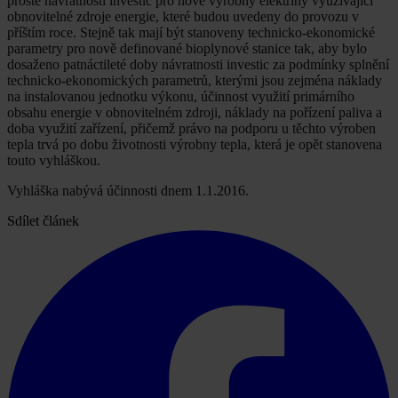
prosté návratnosti investic pro nové výrobny elektřiny využívající
obnovitelné zdroje energie, které budou uvedeny do provozu v
příštím roce. Stejně tak mají být stanoveny technicko-ekonomické
parametry pro nově definované bioplynové stanice tak, aby bylo
dosaženo patnáctileté doby návratnosti investic za podmínky splnění
technicko-ekonomických parametrů, kterými jsou zejména náklady
na instalovanou jednotku výkonu, účinnost využití primárního
obsahu energie v obnovitelném zdroji, náklady na pořízení paliva a
doba využití zařízení, přičemž právo na podporu u těchto výroben
tepla trvá po dobu životnosti výrobny tepla, která je opět stanovena
touto vyhláškou.
Vyhláška nabývá účinnosti dnem 1.1.2016.
Sdílet článek