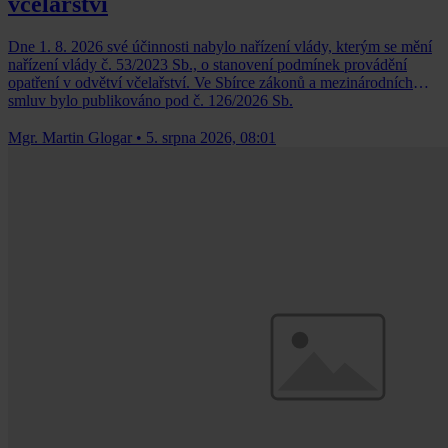
včelařství
Dne 1. 8. 2026 své účinnosti nabylo nařízení vlády, kterým se mění
nařízení vlády č. 53/2023 Sb., o stanovení podmínek provádění
opatření v odvětví včelařství. Ve Sbírce zákonů a mezinárodních
smluv bylo publikováno pod č. 126/2026 Sb.
Mgr. Martin Glogar
•
5. srpna 2026, 08:01