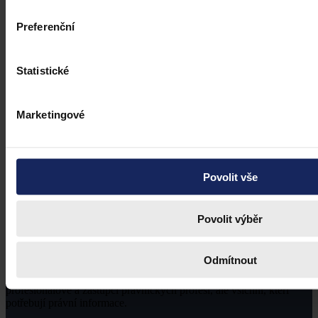
Preferenční
Statistické
Marketingové
Povolit vše
Povolit výběr
Odmítnout
Právní portál, jehož cílovou skupinou jsou nejenom právní
profesionálové a zástupci právnických profesí, ale všichni, kteří
potřebují právní informace.