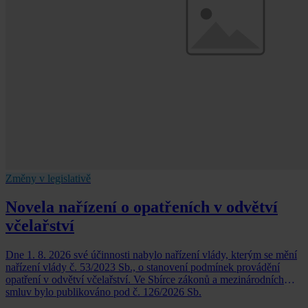
Změny v legislativě
Novela nařízení o opatřeních v odvětví
včelařství
Dne 1. 8. 2026 své účinnosti nabylo nařízení vlády, kterým se mění
nařízení vlády č. 53/2023 Sb., o stanovení podmínek provádění
opatření v odvětví včelařství. Ve Sbírce zákonů a mezinárodních
smluv bylo publikováno pod č. 126/2026 Sb.