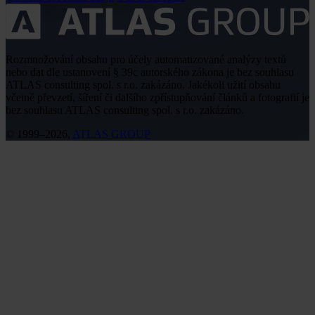
Rozmnožování obsahu pro účely automatizované analýzy textů
nebo dat dle ustanovení § 39c autorského zákona je bez souhlasu
ATLAS consulting spol. s r.o. zakázáno. Jakékoli užití obsahu
včetně převzetí, šíření či dalšího zpřístupňování článků a fotografií je
bez souhlasu ATLAS consulting spol. s r.o. zakázáno.
© 1999–2026,
ATLAS GROUP