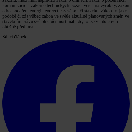
zákonů, mezi nimi například zákon o dráhách, zákon o pozemních
komunikacích, zákon o technických požadavcích na výrobky, zákon
o hospodaření energií, energetický zákon či stavební zákon. V jaké
podobě či zda vůbec zákon ve světle aktuálně plánovaných změn ve
stavebním právu své plné účinnosti nabude, to lze v tuto chvíli
obtížně předjímat.
Sdílet článek