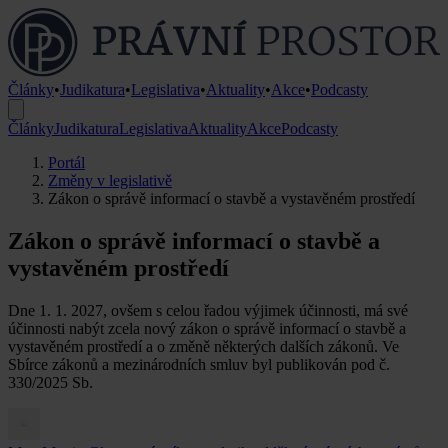
Články
•
Judikatura
•
Legislativa
•
Aktuality
•
Akce
•
Podcasty
Články
Judikatura
Legislativa
Aktuality
Akce
Podcasty
Portál
Změny v legislativě
Zákon o správě informací o stavbě a vystavěném prostředí
Zákon o správě informací o stavbě a
vystavěném prostředí
Dne 1. 1. 2027, ovšem s celou řadou výjimek účinnosti, má své
účinnosti nabýt zcela nový zákon o správě informací o stavbě a
vystavěném prostředí a o změně některých dalších zákonů. Ve
Sbírce zákonů a mezinárodních smluv byl publikován pod č.
330/2025 Sb.