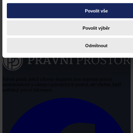
Povolit vše
Povolit výběr
Odmítnout
Právní portál, jehož cílovou skupinou jsou nejenom právní
profesionálové a zástupci právnických profesí, ale všichni, kteří
potřebují právní informace.