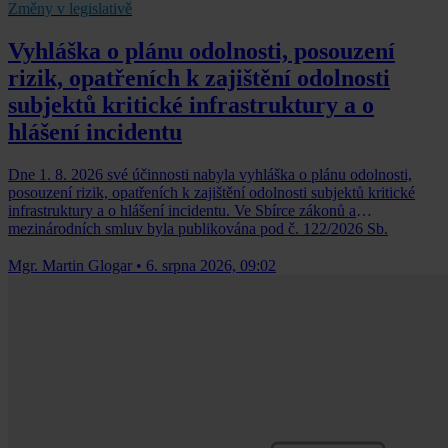
Změny v legislativě
Vyhláška o plánu odolnosti, posouzení
rizik, opatřeních k zajištění odolnosti
subjektů kritické infrastruktury a o
hlášení incidentu
Dne 1. 8. 2026 své účinnosti nabyla vyhláška o plánu odolnosti,
posouzení rizik, opatřeních k zajištění odolnosti subjektů kritické
infrastruktury a o hlášení incidentu. Ve Sbírce zákonů a
mezinárodních smluv byla publikována pod č. 122/2026 Sb.
Mgr. Martin Glogar
•
6. srpna 2026, 09:02