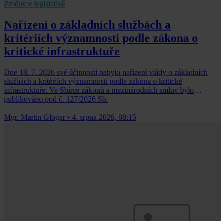
Změny v legislativě
Nařízení o základních službách a
kritériích významnosti podle zákona o
kritické infrastruktuře
Dne 18. 7. 2026 své účinnosti nabylo nařízení vlády o základních
službách a kritériích významnosti podle zákona o kritické
infrastruktuře. Ve Sbírce zákonů a mezinárodních smluv bylo
publikováno pod č. 127/2026 Sb.
Mgr. Martin Glogar
•
4. srpna 2026, 08:15