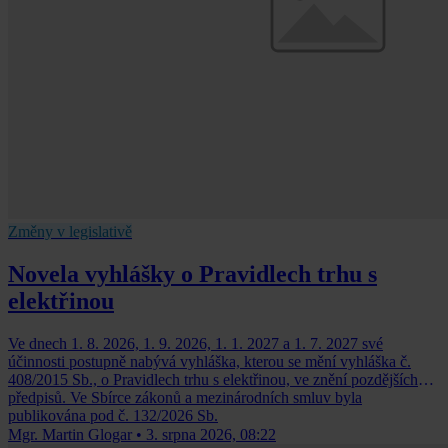
Změny v legislativě
Novela vyhlášky o Pravidlech trhu s
elektřinou
Ve dnech 1. 8. 2026, 1. 9. 2026, 1. 1. 2027 a 1. 7. 2027 své
účinnosti postupně nabývá vyhláška, kterou se mění vyhláška č.
408/2015 Sb., o Pravidlech trhu s elektřinou, ve znění pozdějších
předpisů. Ve Sbírce zákonů a mezinárodních smluv byla
publikována pod č. 132/2026 Sb.
Mgr. Martin Glogar
•
3. srpna 2026, 08:22