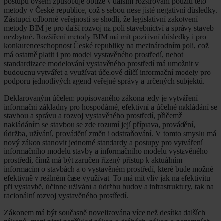
postupů ovšem způsobuje obtíže v dalším rozšiřování použití této
metody v České republice, což s sebou nese jisté negativní důsledky.
Zástupci odborné veřejnosti se shodli, že legislativní zakotvení
metody BIM je pro další rozvoj na poli stavebnictví a správy staveb
nezbytné. Rozšíření metody BIM má mít pozitivní důsledky i pro
konkurenceschopnost České republiky na mezinárodním poli, což
má ostatně platit i pro model vystavěného prostředí, neboť
standardizace modelování vystavěného prostředí má umožnit v
budoucnu vytvářet a využívat účelové dílčí informační modely pro
podporu jednotlivých agend veřejné správy a určených subjektů.
Deklarovaným účelem popisovaného zákona tedy je vytváření
informační základny pro hospodárné, efektivní a účelné nakládání se
stavbou a správu a rozvoj vystavěného prostředí, přičemž
nakládáním se stavbou se zde rozumí její příprava, provádění,
údržba, užívání, provádění změn i odstraňování. V tomto smyslu má
nový zákon stanovit jednotné standardy a postupy pro vytváření
informačního modelu stavby a informačního modelu vystavěného
prostředí, čímž má být zaručen řízený přístup k aktuálním
informacím o stavbách a o vystavěném prostředí, které bude možné
efektivně v reálném čase využívat. To má mít vliv jak na efektivitu
při výstavbě, účinné užívání a údržbu budov a infrastruktury, tak na
racionální rozvoj vystavěného prostředí.
Zákonem má být současně novelizována více než desítka dalších