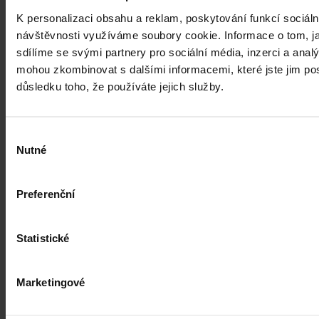
Novela prováděcí vyhlášky k zákonu o
K personalizaci obsahu a reklam, poskytování funkcí sociáln
veřejném zdravotním pojištění
návštěvnosti využíváme soubory cookie. Informace o tom, j
sdílíme se svými partnery pro sociální média, inzerci a analý
Dne 1. 7. 2026 své účinnosti nabyla vyhláška, kterou se mění
mohou zkombinovat s dalšími informacemi, které jste jim posk
vyhláška č. 376/2011 Sb., kterou se provádějí některá ustanovení
důsledku toho, že používáte jejich služby.
zákona o veřejném zdravotním pojištění, ve znění pozdějších
předpisů. Ve Sbírce zákonů a mezinárodních smluv byla
publikována pod č. 119/2026 Sb.
Mgr. Martin Glogar
•
30. července 2026, 07:27
Výběr
Nutné
souhlasu
Preferenční
Statistické
Marketingové