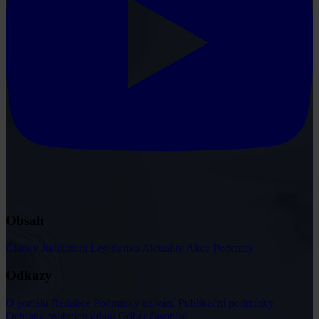
Obsah
Články
Judikatura
Legislativa
Aktuality
Akce
Podcasty
Odkazy
O portálu
Redakce
Podmínky užívání
Publikační podmínky
Ochrana osobních údajů
Odběr časopisu