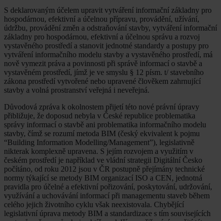
S deklarovaným účelem upravit vytváření informační základny pro
hospodárnou, efektivní a účelnou přípravu, provádění, užívání,
údržbu, provádění změn a odstraňování stavby, vytváření informační
základny pro hospodárnou, efektivní a účelnou správu a rozvoj
vystavěného prostředí a stanovit jednotné standardy a postupy pro
vytváření informačního modelu stavby a vystavěného prostředí, má
nově vymezit práva a povinnosti při správě informací o stavbě a
vystavěném prostředí, jímž je ve smyslu § 12 písm. t/ stavebního
zákona prostředí vytvořené nebo upravené člověkem zahrnující
stavby a volná prostranství veřejná i neveřejná.
Důvodová zpráva k okolnostem přijetí této nové právní úpravy
přibližuje, že doposud nebyla v České republice problematika
správy informací o stavbě ani problematika informačního modelu
stavby, čímž se rozumí metoda BIM (český ekvivalent k pojmu
“Building Information Modelling/Management”), legislativně
nikterak komplexně upravena. S jejím rozvojem a využitím v
českém prostředí je například ve vládní strategii Digitální Česko
počítáno, od roku 2012 jsou v ČR postupně přejímány technické
normy týkající se metody BIM organizací ISO a CEN, jednotná
pravidla pro účelné a efektivní pořizování, poskytování, udržování,
využívání a uchovávání informací při managementu staveb během
celého jejich životního cyklu však neexistovala. Chybějící
legislativní úprava metody BIM a standardizace s tím souvisejících