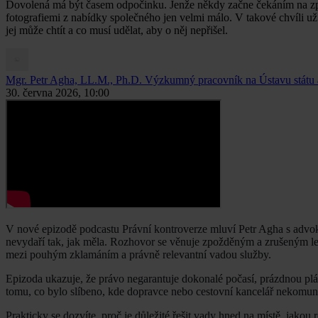
Dovolená má být časem odpočinku. Jenže někdy začne čekáním na zpo
fotografiemi z nabídky společného jen velmi málo. V takové chvíli už
jej může chtít a co musí udělat, aby o něj nepřišel.
Mgr. Petr Agha, LL.M., Ph.D.
Výzkumný pracovník na Ústavu státu a
30. června 2026, 10:00
V nové epizodě podcastu Právní kontroverze mluví Petr Agha s advok
nevydaří tak, jak měla. Rozhovor se věnuje zpožděným a zrušeným let
mezi pouhým zklamáním a právně relevantní vadou služby.
Epizoda ukazuje, že právo negarantuje dokonalé počasí, prázdnou pláž
tomu, co bylo slíbeno, kde dopravce nebo cestovní kancelář nekomuni
Prakticky se dozvíte, proč je důležité řešit vady hned na místě, jako