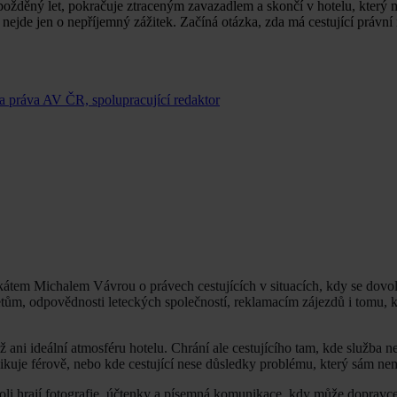
žděný let, pokračuje ztraceným zavazadlem a skončí v hotelu, který 
 nejde jen o nepříjemný zážitek. Začíná otázka, zda má cestující právn
 práva AV ČR, spolupracující redaktor
átem Michalem Vávrou o právech cestujících v situacích, kdy se dovo
ům, odpovědnosti leteckých společností, reklamacím zájezdů i tomu, k
 ani ideální atmosféru hotelu. Chrání ale cestujícího tam, kde služba 
kuje férově, nebo kde cestující nese důsledky problému, který sám nem
u roli hrají fotografie, účtenky a písemná komunikace, kdy může doprav