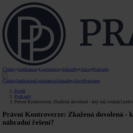
Články
•
Judikatura
•
Legislativa
•
Aktuality
•
Akce
•
Podcasty
Články
Judikatura
Legislativa
Aktuality
Akce
Podcasty
Portál
Podcasty
Právní Kontroverze: Zkažená dovolená - kdy má cestující práv
Právní Kontroverze: Zkažená dovolená - k
náhradní řešení?