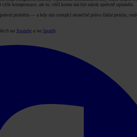
i výše kompenzace, ale to, vůči komu má být nárok správně uplatněn.
á právní problém — a kdy má cestující skutečně právo žádat peníze, om
álech na
Youtube
a na
Spotify
.