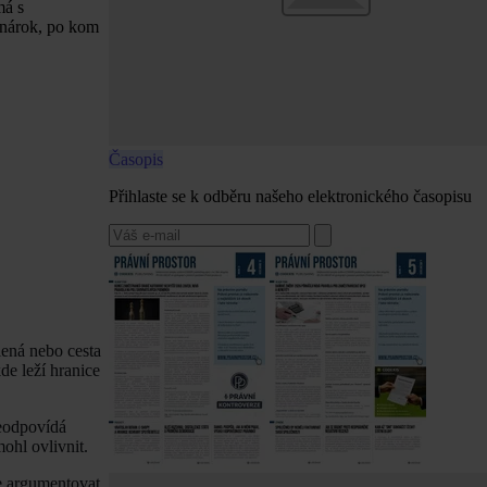
má s
í nárok, po kom
Časopis
Přihlaste se k odběru našeho elektronického časopisu
lená nebo cesta
de leží hranice
neodpovídá
ohl ovlivnit.
ce argumentovat