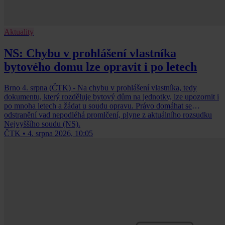
Aktuality
NS: Chybu v prohlášení vlastníka
bytového domu lze opravit i po letech
Brno 4. srpna (ČTK) - Na chybu v prohlášení vlastníka, tedy
dokumentu, který rozděluje bytový dům na jednotky, lze upozornit i
po mnoha letech a žádat u soudu opravu. Právo domáhat se
odstranění vad nepodléhá promlčení, plyne z aktuálního rozsudku
Nejvyššího soudu (NS).
ČTK
•
4. srpna 2026, 10:05