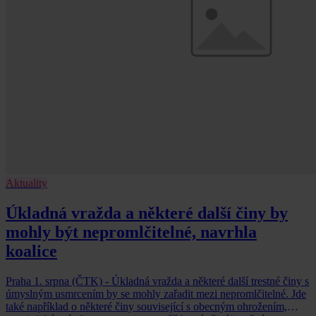
Aktuality
Úkladná vražda a některé další činy by
mohly být nepromlčitelné, navrhla
koalice
Praha 1. srpna (ČTK) - Úkladná vražda a některé další trestné činy s
úmyslným usmrcením by se mohly zařadit mezi nepromlčitelné. Jde
také například o některé činy související s obecným ohrožením,