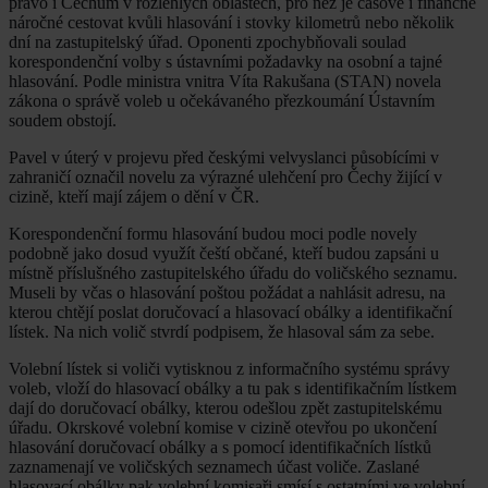
právo i Čechům v rozlehlých oblastech, pro něž je časově i finančně
náročné cestovat kvůli hlasování i stovky kilometrů nebo několik
dní na zastupitelský úřad. Oponenti zpochybňovali soulad
korespondenční volby s ústavními požadavky na osobní a tajné
hlasování. Podle ministra vnitra Víta Rakušana (STAN) novela
zákona o správě voleb u očekávaného přezkoumání Ústavním
soudem obstojí.
Pavel v úterý v projevu před českými velvyslanci působícími v
zahraničí označil novelu za výrazné ulehčení pro Čechy žijící v
cizině, kteří mají zájem o dění v ČR.
Korespondenční formu hlasování budou moci podle novely
podobně jako dosud využít čeští občané, kteří budou zapsáni u
místně příslušného zastupitelského úřadu do voličského seznamu.
Museli by včas o hlasování poštou požádat a nahlásit adresu, na
kterou chtějí poslat doručovací a hlasovací obálky a identifikační
lístek. Na nich volič stvrdí podpisem, že hlasoval sám za sebe.
Volební lístek si voliči vytisknou z informačního systému správy
voleb, vloží do hlasovací obálky a tu pak s identifikačním lístkem
dají do doručovací obálky, kterou odešlou zpět zastupitelskému
úřadu. Okrskové volební komise v cizině otevřou po ukončení
hlasování doručovací obálky a s pomocí identifikačních lístků
zaznamenají ve voličských seznamech účast voliče. Zaslané
hlasovací obálky pak volební komisaři smísí s ostatními ve volební