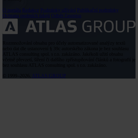
O portálu
Redakce
Podmínky užívání
Publikační podmínky
Ochrana osobních údajů
Odběr časopisu
Rozmnožování obsahu pro účely automatizované analýzy textů
nebo dat dle ustanovení § 39c autorského zákona je bez souhlasu
ATLAS consulting spol. s r.o. zakázáno. Jakékoli užití obsahu
včetně převzetí, šíření či dalšího zpřístupňování článků a fotografií je
bez souhlasu ATLAS consulting spol. s r.o. zakázáno.
© 1999–2026,
ATLAS GROUP