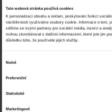
Tato webová stránka používá cookies
Aktuality
K personalizaci obsahu a reklam, poskytování funkcí sociáln
Ruský podnik neuspěl s kasační stížností
návštěvnosti využíváme soubory cookie. Informace o tom, j
kvůli zablokování českého účtu
sdílíme se svými partnery pro sociální média, inzerci a analý
mohou zkombinovat s dalšími informacemi, které jste jim posk
Brno 30. července (ČTK) - Ruský Podnik pro správu majetku
důsledku toho, že používáte jejich služby.
v zahraničí neuspěl s kasační stížností kvůli zablokování českého
bankovního účtu.
Výběr
ČTK
•
31. července 2026, 10:55
Nutné
souhlasu
Preferenční
Statistické
Marketingové