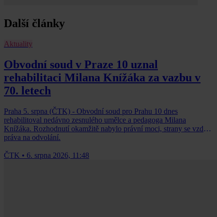
Další články
Aktuality
Obvodní soud v Praze 10 uznal
rehabilitaci Milana Knížáka za vazbu v
70. letech
Praha 5. srpna (ČTK) - Obvodní soud pro Prahu 10 dnes
rehabilitoval nedávno zesnulého umělce a pedagoga Milana
Knížáka. Rozhodnutí okamžitě nabylo právní moci, strany se vzdaly
práva na odvolání.
ČTK
•
6. srpna 2026, 11:48