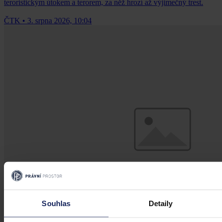
teroristickým útokem a terorem, za něž hrozí až výjimečný trest.
ČTK
•
3. srpna 2026, 10:04
Souhlas
Detaily