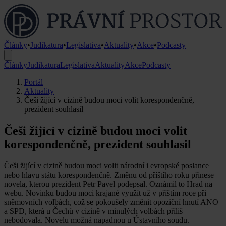
Články
•
Judikatura
•
Legislativa
•
Aktuality
•
Akce
•
Podcasty
Články
Judikatura
Legislativa
Aktuality
Akce
Podcasty
Portál
Aktuality
Češi žijící v cizině budou moci volit korespondenčně,
prezident souhlasil
Češi žijící v cizině budou moci volit
korespondenčně, prezident souhlasil
Češi žijící v cizině budou moci volit národní i evropské poslance
nebo hlavu státu korespondenčně. Změnu od příštího roku přinese
novela, kterou prezident Petr Pavel podepsal. Oznámil to Hrad na
webu. Novinku budou moci krajané využít už v příštím roce při
sněmovních volbách, což se pokoušely změnit opoziční hnutí ANO
a SPD, která u Čechů v cizině v minulých volbách příliš
nebodovala. Novelu možná napadnou u Ústavního soudu.