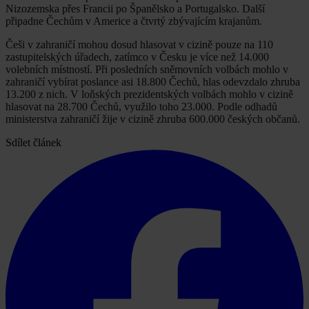
Nizozemska přes Francii po Španělsko a Portugalsko. Další
připadne Čechům v Americe a čtvrtý zbývajícím krajanům.
Češi v zahraničí mohou dosud hlasovat v cizině pouze na 110
zastupitelských úřadech, zatímco v Česku je více než 14.000
volebních místností. Při posledních sněmovních volbách mohlo v
zahraničí vybírat poslance asi 18.800 Čechů, hlas odevzdalo zhruba
13.200 z nich. V loňských prezidentských volbách mohlo v cizině
hlasovat na 28.700 Čechů, využilo toho 23.000. Podle odhadů
ministerstva zahraničí žije v cizině zhruba 600.000 českých občanů.
Sdílet článek