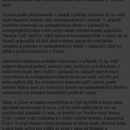
urně.
Systém podle předkladatelů v zásadě vylučuje možnost, že by volič
mohl hlasovat dvakrát, tedy korespondenčně i osobně. V případě
osobního hlasování na zastupitelském úřadu v zahraničí by
korespondenční hlas voliče nebyl tamní volební komisí započítán.
Naopak Češi, kteří by chtěli hlasovat korespondenčně z ciziny, by se
museli nejpozději 40 dnů před volbami zapsat do voličského
seznamu u jednoho ze zastupitelských úřadů v zahraničí, čímž by
přišli o možnost hlasovat v Česku.
Zachování možnosti osobního hlasování i v případě, že by volič
nejprve hlasoval poštou, souvisí s jeho možným ovlivňováním. I
kvůli tomu bude moci volič v zahraničí na základě plných mocí
vyzvednout na zastupitelském úřadu hlasovací sady nejvýše pro
sedm dalších lidí. Ke schváleným úpravám patří i návrh, podle
kterého budou moci do volebních komisí na zastupitelských úřadech
nominovat své zástupce kandidující politické strany.
Hlasy z ciziny se budou započítávat do čtyř největších krajů místo
původně navrhovaných dvou, což by mělo snížit jejich vliv na
rozdělování mandátů. O tom, do kterého ze čtveřice krajů budou
Češi v cizině volit, rozhodne los Státní volební komise. Zahraniční
Češi v Evropě budou vybírat poslance ze dvou krajů, přičemž jeden
z nich bude určen pro voliče ze zemí v pásu od Británie a