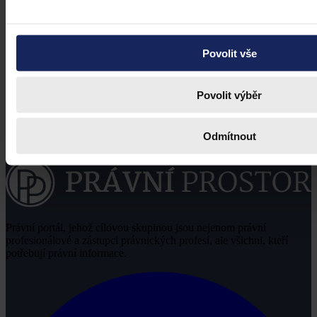
Povolit vše
Povolit výběr
Odmítnout
Právní portál, jehož cílovou skupinou jsou nejenom právní
profesionálové a zástupci právnických profesí, ale všichni, kteří
potřebují právní informace.