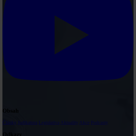
Obsah
Články
Judikatura
Legislativa
Aktuality
Akce
Podcasty
Odkazy