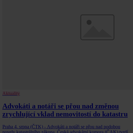
Aktuality
Advokáti a notáři se přou nad změnou
zrychlující vklad nemovitostí do katastru
Praha 4. srpna (ČTK) - Advokáti a notáři se přou nad podobou
novely katastrálního zákona. Česká advokátní komora (ČAK) tvrdí,