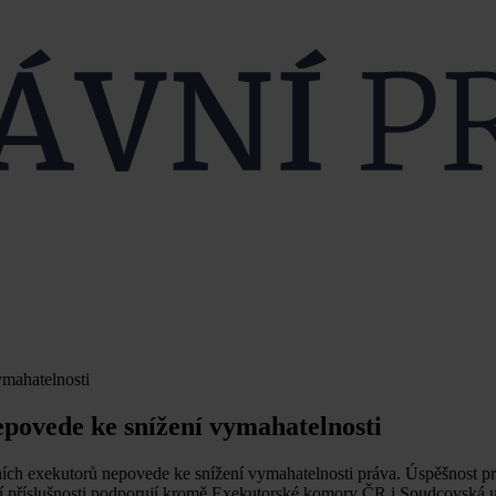
ymahatelnosti
epovede ke snížení vymahatelnosti
ních exekutorů nepovede ke snížení vymahatelnosti práva. Úspěšnost p
stní příslušnosti podporují kromě Exekutorské komory ČR i Soudcovská 