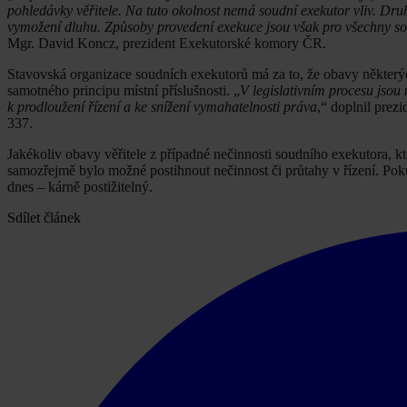
pohledávky věřitele. Na tuto okolnost nemá soudní exekutor vliv. Dru
vymožení dluhu. Způsoby provedení exekuce jsou však pro všechny sou
Mgr. David Koncz, prezident Exekutorské komory ČR.
Stavovská organizace soudních exekutorů má za to, že obavy některých
samotného principu místní příslušnosti. „
V legislativním procesu jsou
k prodloužení řízení a ke snížení vymahatelnosti práva
,“ doplnil prez
337.
Jakékoliv obavy věřitele z případné nečinnosti soudního exekutora, kt
samozřejmě bylo možné postihnout nečinnost či průtahy v řízení. Poku
dnes – kárně postižitelný.
Sdílet článek