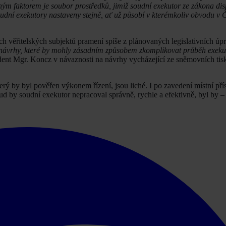
hým faktorem je soubor prostředků, jimiž soudní exekutor ze zákona di
dní exekutory nastaveny stejně, ať už působí v kterémkoliv obvodu v 
 věřitelských subjektů pramení spíše z plánovaných legislativních úpr
 návrhy, které by mohly zásadním způsobem zkomplikovat průběh exekuc
ident Mgr. Koncz v návaznosti na návrhy vycházející ze sněmovních tisk
erý by byl pověřen výkonem řízení, jsou liché. I po zavedení místní pří
d by soudní exekutor nepracoval správně, rychle a efektivně, byl by – 