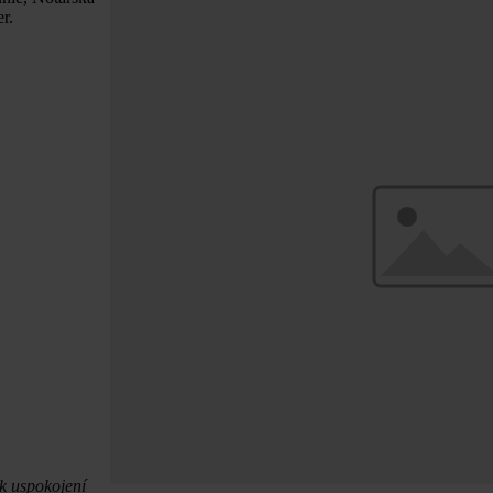
r.
 k uspokojení