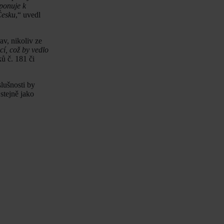
sponuje k
Česku
,“ uvedl
av, nikoliv ze
í, což by vedlo
ů č. 181 či
slušnosti by
stejně jako