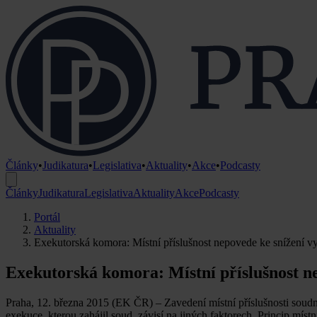
Články
•
Judikatura
•
Legislativa
•
Aktuality
•
Akce
•
Podcasty
Články
Judikatura
Legislativa
Aktuality
Akce
Podcasty
Portál
Aktuality
Exekutorská komora: Místní příslušnost nepovede ke snížení v
Exekutorská komora: Místní příslušnost n
Praha, 12. března 2015 (EK ČR) – Zavedení místní příslušnosti soud
exekuce, kterou zahájil soud, závisí na jiných faktorech. Princip mí