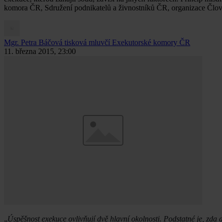
komora ČR, Sdružení podnikatelů a živnostníků ČR, organizace Člověk v
Mgr. Petra Báčová
tisková mluvčí Exekutorské komory ČR
11. března 2015, 23:00
„
Úspěšnost exekuce ovlivňují dvě hlavní okolnosti. Podstatné je, zda