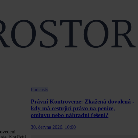
Podcasty
Právní Kontroverze: Zkažená dovolená -
kdy má cestující právo na peníze,
omluvu nebo náhradní řešení?
30. června 2026, 10:00
rovedení
unie, Notářská