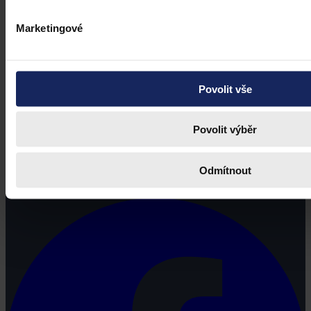
Marketingové
Povolit vše
Povolit výběr
Právní portál, jehož cílovou skupinou jsou nejenom právní
profesionálové a zástupci právnických profesí, ale všichni, kteří
Odmítnout
potřebují právní informace.