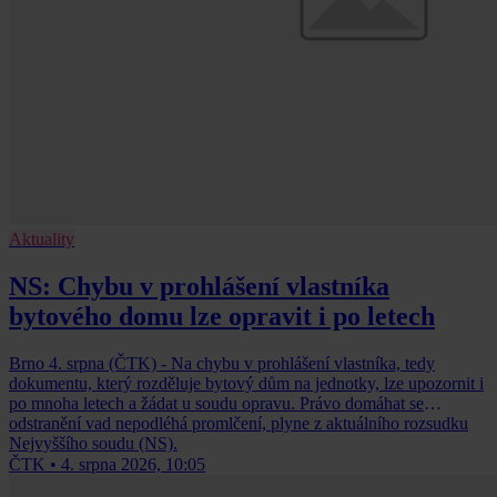
Aktuality
NS: Chybu v prohlášení vlastníka
bytového domu lze opravit i po letech
Brno 4. srpna (ČTK) - Na chybu v prohlášení vlastníka, tedy
dokumentu, který rozděluje bytový dům na jednotky, lze upozornit i
po mnoha letech a žádat u soudu opravu. Právo domáhat se
odstranění vad nepodléhá promlčení, plyne z aktuálního rozsudku
Nejvyššího soudu (NS).
ČTK
•
4. srpna 2026, 10:05