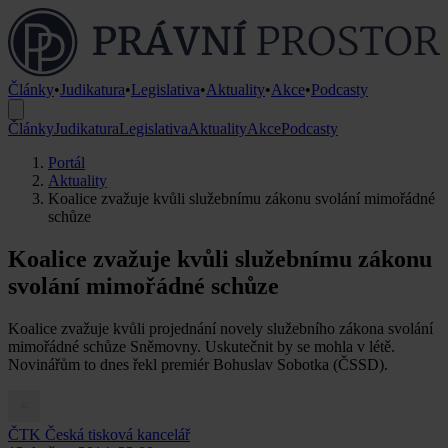
Články
•
Judikatura
•
Legislativa
•
Aktuality
•
Akce
•
Podcasty
Články
Judikatura
Legislativa
Aktuality
Akce
Podcasty
Portál
Aktuality
Koalice zvažuje kvůli služebnímu zákonu svolání mimořádné
schůze
Koalice zvažuje kvůli služebnímu zákonu
svolání mimořádné schůze
Koalice zvažuje kvůli projednání novely služebního zákona svolání
mimořádné schůze Sněmovny. Uskutečnit by se mohla v létě.
Novinářům to dnes řekl premiér Bohuslav Sobotka (ČSSD).
ČTK
Česká tisková kancelář