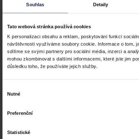
vláda, označil Senát za nežádoucí
Souhlas
Detaily
Praha 29. července (ČTK) - Změnu financování České televize
(ČT), kterou plánuje vládní koalice, označil dnes Senát za
nežádoucí, nekoncepční a odporující platným pravidlům EU.
Tato webová stránka používá cookies
K personalizaci obsahu a reklam, poskytování funkcí sociáln
ČTK
•
30. července 2026, 10:35
návštěvnosti využíváme soubory cookie. Informace o tom, j
sdílíme se svými partnery pro sociální média, inzerci a analý
mohou zkombinovat s dalšími informacemi, které jste jim posk
důsledku toho, že používáte jejich služby.
Výběr
Nutné
souhlasu
Preferenční
Statistické