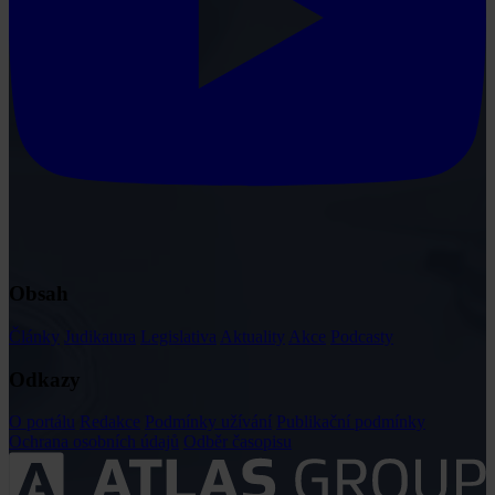
Obsah
Články
Judikatura
Legislativa
Aktuality
Akce
Podcasty
Odkazy
O portálu
Redakce
Podmínky užívání
Publikační podmínky
Ochrana osobních údajů
Odběr časopisu