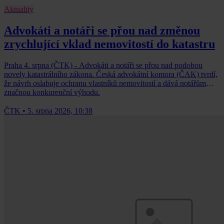
Aktuality
Advokáti a notáři se přou nad změnou
zrychlující vklad nemovitostí do katastru
Praha 4. srpna (ČTK) - Advokáti a notáři se přou nad podobou
novely katastrálního zákona. Česká advokátní komora (ČAK) tvrdí,
že návrh oslabuje ochranu vlastníků nemovitostí a dává notářům
značnou konkurenční výhodu.
ČTK
•
5. srpna 2026, 10:38