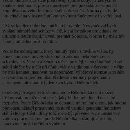
Podle Jourové sice stále přetrvávají sporné body, na kterých se
koalice nedohodla, přesto ministryně předpokládá, že se podaří
komplexní novelu do konce května dokončit. Norma pak bude
projednávána v ústavně právním výboru Sněmovny i s veřejností.
“Až se koalice dohodne, může to jít rychle. Nevylučoval bych
svolání mimořádné schůze v létě, která by zákon projednala ve
druhém a třetím čtení,” uvedl premiér Sobotka. Norma by měla být
účinná od ledna příštího roku.
Podle harmonogramu, který minulý týden schválila vláda, by
konečnou verzi novely služebního zákona měla Sněmovna
schvalovat v červnu a Senát o měsíc později. Generální ředitelství
státní služby by mělo při úřadu vlády vzniknout v červenci a v říjnu
by měl kabinet jmenovat na doporučení výběrové komise jeho šéfa,
takzvaného superúředníka. Především termíny projednání v
parlamentu ale minulý týden zpochybnil Bělobrádek.
O některých aspektech zákona podle Bělobrádka není možné
diskutovat, protože není jasné, jaký budou mít dopad na státní
rozpočet. Podle Bělobrádka se debatuje mimo jiné o tom, jak budou
převedeni někteří pracovníci na nově vzniklé generální ředitelství
státní služby. Část lidí by totiž měla být převedena z ministerstev
vnitra a práce. Lidovci podle Bělobrádka požadují, aby i tito
pracovníci prošli určitým výběrem.