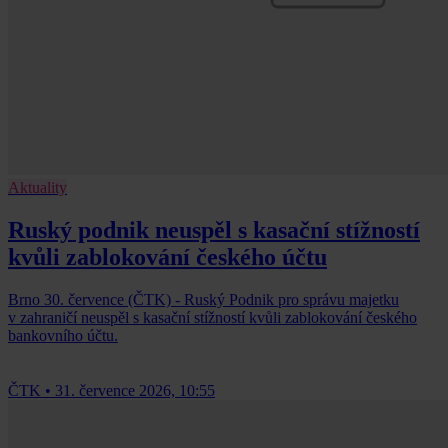
Aktuality
Ruský podnik neuspěl s kasační stížností
kvůli zablokování českého účtu
Brno 30. července (ČTK) - Ruský Podnik pro správu majetku
v zahraničí neuspěl s kasační stížností kvůli zablokování českého
bankovního účtu.
ČTK
•
31. července 2026, 10:55