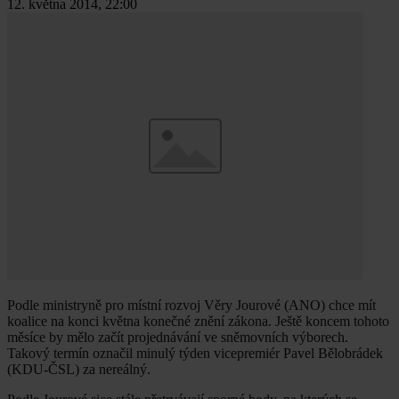
12. května 2014, 22:00
Podle ministryně pro místní rozvoj Věry Jourové (ANO) chce mít
koalice na konci května konečné znění zákona. Ještě koncem tohoto
měsíce by mělo začít projednávání ve sněmovních výborech.
Takový termín označil minulý týden vicepremiér Pavel Bělobrádek
(KDU-ČSL) za nereálný.