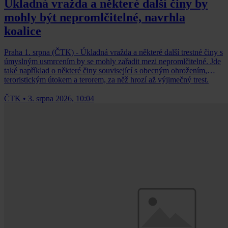
Úkladná vražda a některé další činy by
mohly být nepromlčitelné, navrhla
koalice
Praha 1. srpna (ČTK) - Úkladná vražda a některé další trestné činy s
úmyslným usmrcením by se mohly zařadit mezi nepromlčitelné. Jde
také například o některé činy související s obecným ohrožením,
teroristickým útokem a terorem, za něž hrozí až výjimečný trest.
ČTK
•
3. srpna 2026, 10:04