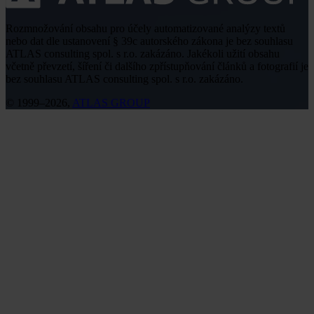
Rozmnožování obsahu pro účely automatizované analýzy textů
nebo dat dle ustanovení § 39c autorského zákona je bez souhlasu
ATLAS consulting spol. s r.o. zakázáno. Jakékoli užití obsahu
včetně převzetí, šíření či dalšího zpřístupňování článků a fotografií je
bez souhlasu ATLAS consulting spol. s r.o. zakázáno.
© 1999–2026,
ATLAS GROUP