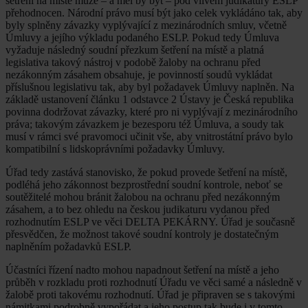
šetření na místě může – a měl by být – pod vlivem judikatury ESLP
přehodnocen. Národní právo musí být jako celek vykládáno tak, aby
byly splněny závazky vyplývající z mezinárodních smluv, včetně
Úmluvy a jejího výkladu podaného ESLP. Pokud tedy Úmluva
vyžaduje následný soudní přezkum šetření na místě a platná
legislativa takový nástroj v podobě žaloby na ochranu před
nezákonným zásahem obsahuje, je povinností soudů vykládat
příslušnou legislativu tak, aby byl požadavek Úmluvy naplněn. Na
základě ustanovení článku 1 odstavce 2 Ústavy je Česká republika
povinna dodržovat závazky, které pro ni vyplývají z mezinárodního
práva; takovým závazkem je bezesporu též Úmluva, a soudy tak
musí v rámci své pravomoci učinit vše, aby vnitrostátní právo bylo
kompatibilní s lidskoprávními požadavky Úmluvy.
Úřad tedy zastává stanovisko, že pokud provede šetření na místě,
podléhá jeho zákonnost bezprostřední soudní kontrole, neboť se
soutěžitelé mohou bránit žalobou na ochranu před nezákonným
zásahem, a to bez ohledu na českou judikaturu vydanou před
rozhodnutím ESLP ve věci DELTA PEKÁRNY. Úřad je současně
přesvědčen, že možnost takové soudní kontroly je dostatečným
naplněním požadavků ESLP.
Účastníci řízení nadto mohou napadnout šetření na místě a jeho
průběh v rozkladu proti rozhodnutí Úřadu ve věci samé a následně v
žalobě proti takovému rozhodnutí. Úřad je připraven se s takovými
námitkami podrobně vypořádat a jeho postup tak bude i v tomto