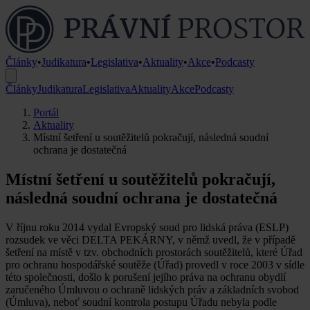
Články
•
Judikatura
•
Legislativa
•
Aktuality
•
Akce
•
Podcasty
Články
Judikatura
Legislativa
Aktuality
Akce
Podcasty
Portál
Aktuality
Místní šetření u soutěžitelů pokračují, následná soudní
ochrana je dostatečná
Místní šetření u soutěžitelů pokračují,
následná soudní ochrana je dostatečná
V říjnu roku 2014 vydal Evropský soud pro lidská práva (ESLP)
rozsudek ve věci DELTA PEKÁRNY, v němž uvedl, že v případě
šetření na místě v tzv. obchodních prostorách soutěžitelů, které Úřad
pro ochranu hospodářské soutěže (Úřad) provedl v roce 2003 v sídle
této společnosti, došlo k porušení jejího práva na ochranu obydlí
zaručeného Úmluvou o ochraně lidských práv a základních svobod
(Úmluva), neboť soudní kontrola postupu Úřadu nebyla podle