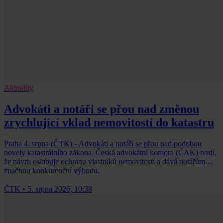
Aktuality
Advokáti a notáři se přou nad změnou
zrychlující vklad nemovitostí do katastru
Praha 4. srpna (ČTK) - Advokáti a notáři se přou nad podobou
novely katastrálního zákona. Česká advokátní komora (ČAK) tvrdí,
že návrh oslabuje ochranu vlastníků nemovitostí a dává notářům
značnou konkurenční výhodu.
ČTK
•
5. srpna 2026, 10:38