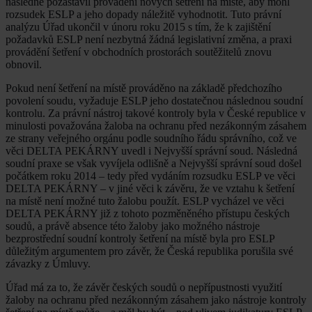
následně pozastavil provádění nových šetření na místě, aby mohl
rozsudek ESLP a jeho dopady náležitě vyhodnotit. Tuto právní
analýzu Úřad ukončil v únoru roku 2015 s tím, že k zajištění
požadavků ESLP není nezbytná žádná legislativní změna, a praxi
provádění šetření v obchodních prostorách soutěžitelů znovu
obnovil.
Pokud není šetření na místě prováděno na základě předchozího
povolení soudu, vyžaduje ESLP jeho dostatečnou následnou soudní
kontrolu. Za právní nástroj takové kontroly byla v České republice v
minulosti považována žaloba na ochranu před nezákonným zásahem
ze strany veřejného orgánu podle soudního řádu správního, což ve
věci DELTA PEKÁRNY uvedl i Nejvyšší správní soud. Následná
soudní praxe se však vyvíjela odlišně a Nejvyšší správní soud došel
počátkem roku 2014 – tedy před vydáním rozsudku ESLP ve věci
DELTA PEKÁRNY – v jiné věci k závěru, že ve vztahu k šetření
na místě není možné tuto žalobu použít. ESLP vycházel ve věci
DELTA PEKÁRNY již z tohoto pozměněného přístupu českých
soudů, a právě absence této žaloby jako možného nástroje
bezprostřední soudní kontroly šetření na místě byla pro ESLP
důležitým argumentem pro závěr, že Česká republika porušila své
závazky z Úmluvy.
Úřad má za to, že závěr českých soudů o nepřípustnosti využití
žaloby na ochranu před nezákonným zásahem jako nástroje kontroly