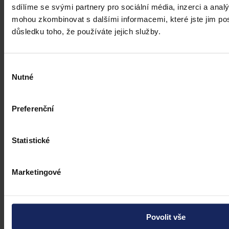
Brno 30. července (ČTK) - Ruský Podnik pro správu majetku
sdílíme se svými partnery pro sociální média, inzerci a analý
v zahraničí neuspěl s kasační stížností kvůli zablokování českého
mohou zkombinovat s dalšími informacemi, které jste jim posk
bankovního účtu.
důsledku toho, že používáte jejich služby.
ČTK
•
31. července 2026, 10:55
Výběr
Nutné
souhlasu
Preferenční
Statistické
Marketingové
Povolit vše