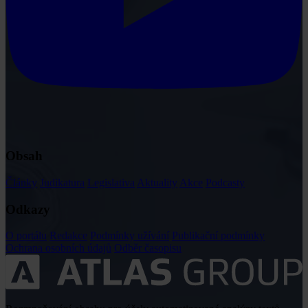
Obsah
Články
Judikatura
Legislativa
Aktuality
Akce
Podcasty
Odkazy
O portálu
Redakce
Podmínky užívání
Publikační podmínky
Ochrana osobních údajů
Odběr časopisu