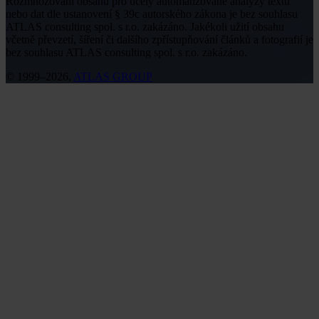
Rozmnožování obsahu pro účely automatizované analýzy textů
nebo dat dle ustanovení § 39c autorského zákona je bez souhlasu
ATLAS consulting spol. s r.o. zakázáno. Jakékoli užití obsahu
včetně převzetí, šíření či dalšího zpřístupňování článků a fotografií je
bez souhlasu ATLAS consulting spol. s r.o. zakázáno.
© 1999–2026,
ATLAS GROUP