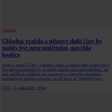
Aktuality
Úkladná vražda a některé další činy by
mohly být nepromlčitelné, navrhla
koalice
Praha 1. srpna (ČTK) - Úkladná vražda a některé další trestné činy s
úmyslným usmrcením by se mohly zařadit mezi nepromlčitelné. Jde
také například o některé činy související s obecným ohrožením,
teroristickým útokem a terorem, za něž hrozí až výjimečný trest.
ČTK
•
3. srpna 2026, 10:04