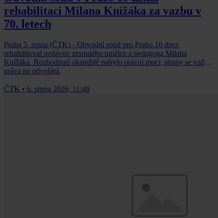
rehabilitaci Milana Knížáka za vazbu v
70. letech
Praha 5. srpna (ČTK) - Obvodní soud pro Prahu 10 dnes
rehabilitoval nedávno zesnulého umělce a pedagoga Milana
Knížáka. Rozhodnutí okamžitě nabylo právní moci, strany se vzdaly
práva na odvolání.
ČTK
•
6. srpna 2026, 11:48