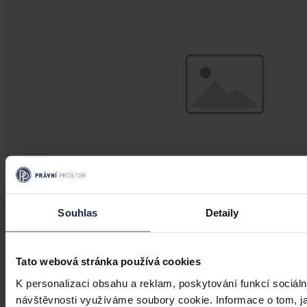
Souhlas
Detaily
Aktuality
Tato webová stránka používá cookies
Ruský podnik neuspěl s kasační stížností
kvůli zablokování českého účtu
K personalizaci obsahu a reklam, poskytování funkcí sociáln
návštěvnosti využíváme soubory cookie. Informace o tom, j