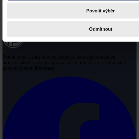
Povolit výběr
Odmítnout
Právní portál, jehož cílovou skupinou jsou nejenom právní
profesionálové a zástupci právnických profesí, ale všichni, kteří
potřebují právní informace.