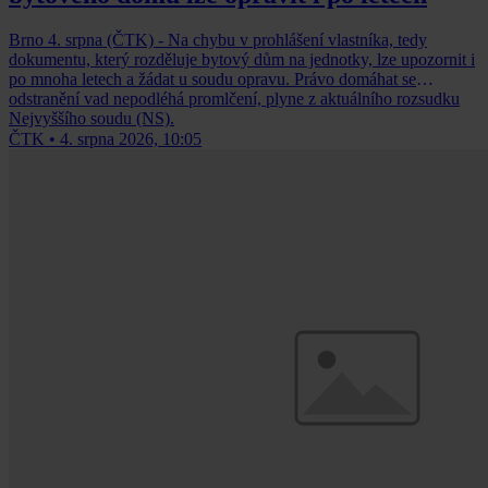
Brno 4. srpna (ČTK) - Na chybu v prohlášení vlastníka, tedy
dokumentu, který rozděluje bytový dům na jednotky, lze upozornit i
po mnoha letech a žádat u soudu opravu. Právo domáhat se
odstranění vad nepodléhá promlčení, plyne z aktuálního rozsudku
Nejvyššího soudu (NS).
ČTK
•
4. srpna 2026, 10:05