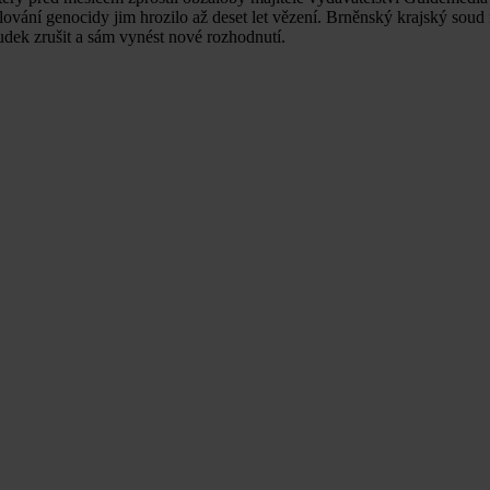
vání genocidy jim hrozilo až deset let vězení. Brněnský krajský soud
udek zrušit a sám vynést nové rozhodnutí.