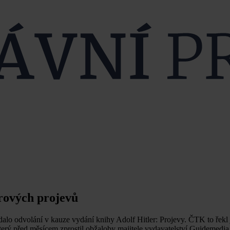
erových projevů
odalo odvolání v kauze vydání knihy Adolf Hitler: Projevy. ČTK to řekl
terý před měsícem zprostil obžaloby majitele vydavatelství Guidemedi