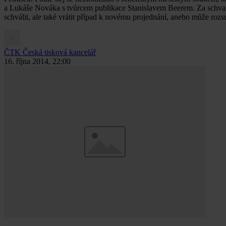
a Lukáše Nováka s tvůrcem publikace Stanislavem Beerem. Za schvalo
schválit, ale také vrátit případ k novému projednání, anebo může rozs
ČTK
Česká tisková kancelář
16. října 2014, 22:00