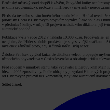
Brněnský městský soud dospěl k závěru, že vydání knihy není trestn
je kniha problematická, protože v ní Hitlerovy myšlenky nejsou zasaz
Předseda trestního senátu brněnského soudu Martin Hrabal uvedl, že 
publicisty Beera k Hitlerovým projevům vyznívají jako souhlas s nim
v předmluvě knihy, v níž je 18 projevů nacistického diktátora, její tvůr
autentické podobě.
Publikace vyšla v roce 2012 v nákladu 10.000 kusů. Prodávala se jen n
netají tím, že “Hitler se dobře prodává a je sugestivnější značkou ne
myšlenek záměrně proto, aby si čtenář udělal svůj názor.
Žalobce Petrásek vytýkal knize, že diktátora velebí, propaguje myšl
německého obyvatelstva v Československu a obsahuje kritiku takzva
Před soudem v minulosti stanul také vydavatel Hitlerovy knih Mein K
březnu 2005 zprostil viny. Podle obhajoby je vydání Hitlerových pr
od Hitlerových projevů bez komentářů, tedy jako autentický dokumen
Sdílet článek