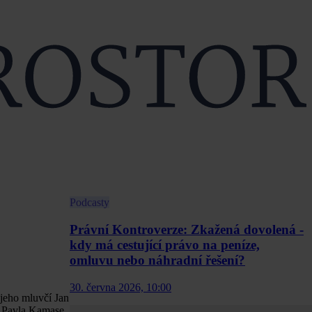
Podcasty
Právní Kontroverze: Zkažená dovolená -
kdy má cestující právo na peníze,
omluvu nebo náhradní řešení?
30. června 2026, 10:00
 jeho mluvčí Jan
a Pavla Kamase