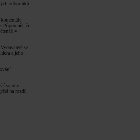
erých odborníků
a komentáře
. Připomněl, že
 čtenáři v
. Vydavatelé se
tlera a jeho
čování
šší soud v
šel na rozdíl