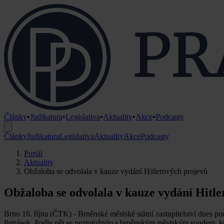
Články
•
Judikatura
•
Legislativa
•
Aktuality
•
Akce
•
Podcasty
Články
Judikatura
Legislativa
Aktuality
Akce
Podcasty
Portál
Aktuality
Obžaloba se odvolala v kauze vydání Hitlerových projevů
Obžaloba se odvolala v kauze vydání Hitl
Brno 16. října (ČTK) - Brněnské městské státní zastupitelství dnes p
Petrásek. Podle něj se neztotožnilo s brněnským městským soudem, k