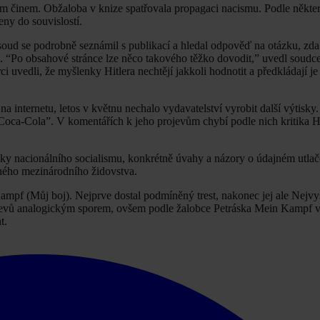
ým činem. Obžaloba v knize spatřovala propagaci nacismu. Podle někt
eny do souvislostí.
soud se podrobně seznámil s publikací a hledal odpověď na otázku, zd
i. “Po obsahové stránce lze něco takového těžko dovodit,” uvedl soudce
ci uvedli, že myšlenky Hitlera nechtějí jakkoli hodnotit a předkládají je
a internetu, letos v květnu nechalo vydavatelství vyrobit další výtisky
ž Coca-Cola”. V komentářích k jeho projevům chybí podle nich kritika Hi
enky nacionálního socialismu, konkrétně úvahy a názory o údajném utla
ného mezinárodního židovstva.
ampf (Můj boj). Nejprve dostal podmíněný trest, nakonec jej ale Nejvy
ojevů analogickým sporem, ovšem podle žalobce Petráska Mein Kampf vy
t.