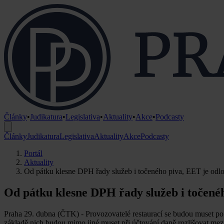
Články
•
Judikatura
•
Legislativa
•
Aktuality
•
Akce
•
Podcasty
Články
Judikatura
Legislativa
Aktuality
Akce
Podcasty
Portál
Aktuality
Od pátku klesne DPH řady služeb i točeného piva, EET je odl
Od pátku klesne DPH řady služeb i točené
Praha 29. dubna (ČTK) - Provozovatelé restaurací se budou muset p
základě nich budou mimo jiné muset při účtování daně rozlišovat me