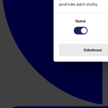
používáte jejich služby.
Výběr
Nutné
souhlasu
Odmítnout