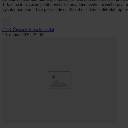
1. května totiž začne platit novela zákona, která vedle točeného piv
vysoký podílem lidské práce. Jde například o služby kadeřníků, oprav
ČTK
Česká tisková kancelář
29. dubna 2020, 22:00