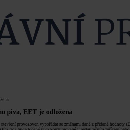
ožena
ho piva, EET je odložena
o otevření provozoven vypořádat se změnami daně z přidané hodnoty 
zi tím, zda bude točené pivo konzumované v restauračním zařízení neb