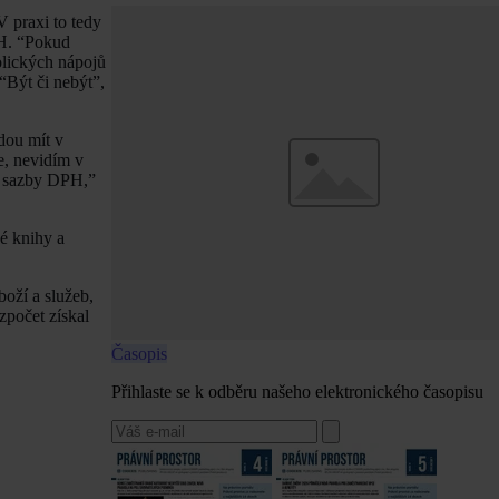
V praxi to tedy
PH. “Pokud
olických nápojů
“Být či nebýt”,
dou mít v
e, nevidím v
é sazby DPH,”
é knihy a
oží a služeb,
ozpočet získal
Časopis
Přihlaste se k odběru našeho elektronického časopisu