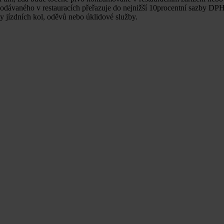
a podávaného v restauracích přeřazuje do nejnižší 10procentní sazby DPH
y jízdních kol, oděvů nebo úklidové služby.