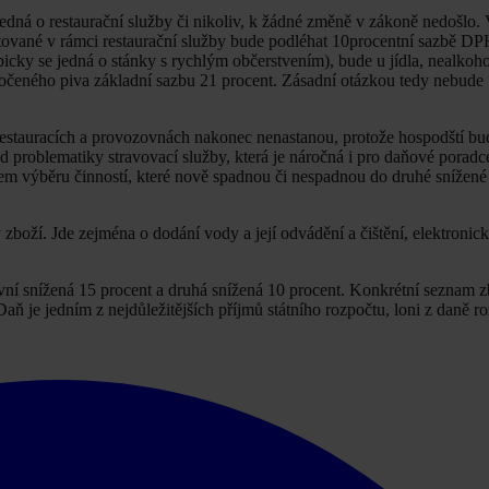
 jedná o restaurační služby či nikoliv, k žádné změně v zákoně nedošlo. 
ytované v rámci restaurační služby bude podléhat 10procentní sazbě D
ypicky se jedná o stánky s rychlým občerstvením), bude u jídla, nealkoh
očeného piva základní sazbu 21 procent. Zásadní otázkou tedy nebude 
 restauracích a provozovnách nakonec nenastanou, protože hospodští bu
problematiky stravovací služby, která je náročná i pro daňové poradc
mem výběru činností, které nově spadnou či nespadnou do druhé snížen
boží. Jde zejména o dodání vody a její odvádění a čištění, elektronick
vní snížená 15 procent a druhá snížená 10 procent. Konkrétní seznam zb
Daň je jedním z nejdůležitějších příjmů státního rozpočtu, loni z daně r