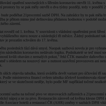
ování opatření souvisejících s šířením koronaviru otevřít 11. května s
prostory by se pak měly otevřít o dva týdny později, tedy v pondělí 2
 bude podléhat 21procentní sazbě DPH. Na zahrádce by to pak měla bý
lužba je přitom mimo jiné definována přidanou hodnotou v podobě možn
ického zázemí.
at rovněž od 1. května. V souvislosti s vládními opatřeními proti šířen
yhlášeného stavu nouze a následující tři měsíce. Žádný podnikatel tak
tav je prozatím schválen do 17. května.
áběhu posledních fází dává smysl. Naopak sazbová novela je pro vybra
ým následkům koronaviru nedávalo logiku. Podnikatelé se teď musí sou
ovinností kvůli obavám z nemalých pokut,” řekl ČTK manažer daňového 
tně s ohledem na nouzový stav a nutnost uzavření provozoven ani není
k.
sítích objevila tabulka, která uváděla devět variant pro účtování tří 
vo. Podle ministerstva financí ovšem tabulka účelově kombinovala různ
rý se ve skutečnosti neděje, bylo podle MF například točené nealkoh
entní sazba na točené pivo ve stravovacích zařízeních a 21procentní 
lický nápoj a ne za pivo. Restauracím zároveň od května klesne DPH 
 podle Asociace hotelů a restaurací ČR (AHR) změny v sazbách DPH vítá