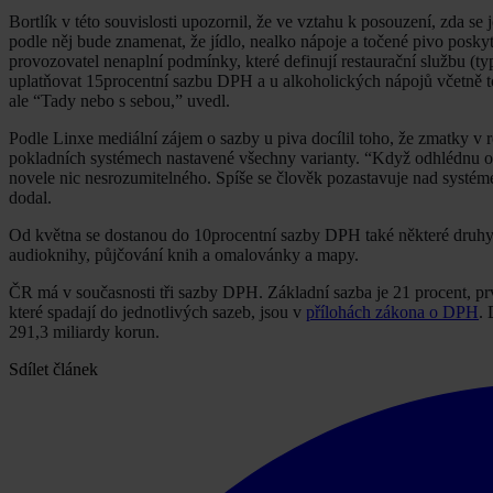
Bortlík v této souvislosti upozornil, že ve vztahu k posouzení, zda se
podle něj bude znamenat, že jídlo, nealko nápoje a točené pivo posk
provozovatel nenaplní podmínky, které definují restaurační službu (t
uplatňovat 15procentní sazbu DPH a u alkoholických nápojů včetně t
ale “Tady nebo s sebou,” uvedl.
Podle Linxe mediální zájem o sazby u piva docílil toho, že zmatky v
pokladních systémech nastavené všechny varianty. “Když odhlédnu od 
novele nic nesrozumitelného. Spíše se člověk pozastavuje nad systé
dodal.
Od května se dostanou do 10procentní sazby DPH také některé druhy z
audioknihy, půjčování knih a omalovánky a mapy.
ČR má v současnosti tři sazby DPH. Základní sazba je 21 procent, pr
které spadají do jednotlivých sazeb, jsou v
přílohách zákona o DPH
. 
291,3 miliardy korun.
Sdílet článek