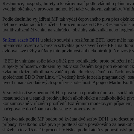
Restaurace, hospody, bufety a kavárny mají podle vládního plánu uvolň
výdejní okénko, v provozu mohou být také venkovní zahrádky. Vnitřní 
Podle dnešního vyjádření MF tak výdej čepovaného piva přes okénko
definice restauračních služeb 10procentní sazba DPH. Restaurační s
uvnitř zařízení či venku na zahrádce, obsluhy zákazníka nebo hygien
Snížení sazeb DPH
u služeb souvisí s rozšířením EET, které mělo nast
Sněmovna ovšem 24. března schválila pozastavení celé EET na dobu v
evidovat své tržby a úřady tuto povinnost ani nekontrolují. Nouzový s
“EET je vnímána spíše jako přítěž pro podnikatele, proto odložení n
subjekty přínosem, odložení by tak v současném boji proti ekonomick
zvládnutí krize, nikoli na zavádění pokladních systémů a dalších p
společnosti BDO Petr Linx. “Uvedený krok je zcela pragmatický, osta
uvedl i manažer daňových sporů ve společnosti Apogeo Martin Bortlí
V souvislosti se změnou DPH u piva se na počátku února na sociálních 
restauracích a u stánků prodávajících alkoholické a nealkoholické pi
konzumované v různém prostředí. Extrémním modelovým případem, kte
načepované do džbánu a odnesené z provozovny.
Na pivo tak podle MF budou od května dvě sazby DPH, a to desetiproc
případy. Nealkoholické pivo je podle zákona považováno za nealkoho
služeb, a to z 15 na 10 procent. Většina podnikatelů v pohostinství