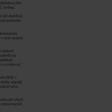
 obsluhou přes
5. května.
t při dodržení
osti posezení
í koronaviru
 v nyní nemusí
né daňové
středit na
oddělení
 co evidovat,”
sazeb DPH v
é druhy nápojů
olické pivo
sazba pro zbylé
u stravovacích
.