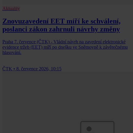
Aktuality
Znovuzavedení EET míří ke schválení,
poslanci zákon zahrnuli návrhy změny
Praha 7. července (ČTK) - Vládní návrh na zavedení elektronické
evidence tržeb (EET) míří po dnešku ve Sněmovně k závěrečnému
hlasování.
ČTK
•
8. července 2026, 10:15