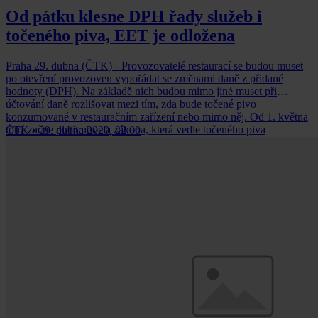
Od pátku klesne DPH řady služeb i
točeného piva, EET je odložena
Praha 29. dubna (ČTK) - Provozovatelé restaurací se budou muset
po otevření provozoven vypořádat se změnami daně z přidané
hodnoty (DPH). Na základě nich budou mimo jiné muset při
účtování daně rozlišovat mezi tím, zda bude točené pivo
konzumované v restauračním zařízení nebo mimo něj. Od 1. května
totiž začne platit novela zákona, která vedle točeného piva
ČTK
•
29. dubna 2020, 22:00
podávaného v restauracích přeřazuje do nejnižší 10procentní sazby
DPH služby s vysoký podílem lidské práce. Jde například o služby
kadeřníků, opravy jízdních kol, oděvů nebo úklidové služby.