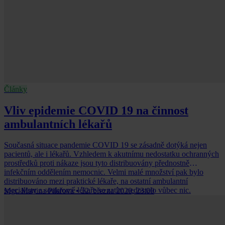
Články
Vliv epidemie COVID 19 na činnost
ambulantních lékařů
Současná situace pandemie COVID 19 se zásadně dotýká nejen
pacientů, ale i lékařů. Vzhledem k akutnímu nedostatku ochranných
prostředků proti nákaze jsou tyto distribuovány přednostně
infekčním oddělením nemocnic. Velmi malé množství pak bylo
distribuováno mezi praktické lékaře, na ostatní ambulantní
specialisty a soukromé lékaře se zatím nedostalo vůbec nic.
Mgr. Martina Pilařová
•
22. března 2020, 23:00