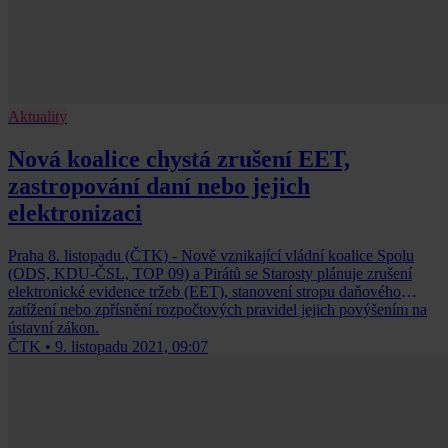
Aktuality
Nová koalice chystá zrušení EET,
zastropování daní nebo jejich
elektronizaci
Praha 8. listopadu (ČTK) - Nově vznikající vládní koalice Spolu
(ODS, KDU-ČSL, TOP 09) a Pirátů se Starosty plánuje zrušení
elektronické evidence tržeb (EET), stanovení stropu daňového
zatížení nebo zpřísnění rozpočtových pravidel jejich povýšením na
ústavní zákon.
ČTK
•
9. listopadu 2021, 09:07