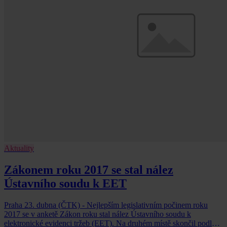
Aktuality
Zákonem roku 2017 se stal nález
Ústavního soudu k EET
Praha 23. dubna (ČTK) - Nejlepším legislativním počinem roku
2017 se v anketě Zákon roku stal nález Ústavního soudu k
elektronické evidenci tržeb (EET). Na druhém místě skončil podle