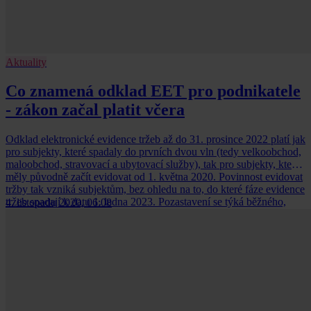
Aktuality
Co znamená odklad EET pro podnikatele
- zákon začal platit včera
Odklad elektronické evidence tržeb až do 31. prosince 2022 platí jak
pro subjekty, které spadaly do prvních dvou vln (tedy velkoobchod,
maloobchod, stravovací a ubytovací služby), tak pro subjekty, které
měly původně začít evidovat od 1. května 2020. Povinnost evidovat
tržby tak vzniká subjektům, bez ohledu na to, do které fáze evidence
tržeb spadají k datu 1. ledna 2023. Pozastavení se týká běžného,
4. listopadu 2020, 06:08
zjednodušeného i zvláštního režimu evidence tržeb.