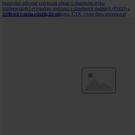
hlasování odborné veřejnosti zákon o platebním styku
implementující evropskou směrnici o platebních službách (PSD2) a
na třetím novela stavebního zákona. ČTK o tom dnes informoval
ČTK
•
23. dubna 2018, 22:00
organizátor ankety, společnost Deloitte Legal.