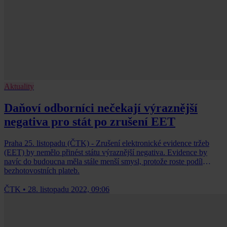
Aktuality
Daňoví odborníci nečekají výraznější
negativa pro stát po zrušení EET
Praha 25. listopadu (ČTK) - Zrušení elektronické evidence tržeb
(EET) by nemělo přinést státu výraznější negativa. Evidence by
navíc do budoucna měla stále menší smysl, protože roste podíl
bezhotovostních plateb.
ČTK
•
28. listopadu 2022, 09:06