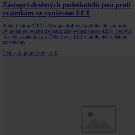
Zástupci drobných podnikatelů jsou proti
výjimkám ve využívání EET
Praha 9. února (ČTK) - Zástupci drobných podnikatelů jsou proti
výjimkám ve využívání elektronické evidence tržeb (EET). Vyplývá
to z jejich vyjádření pro ČTK. Smysl EET je podle nich v platnosti
pro všechny.
ČTK
•
10. února 2026, 11:43