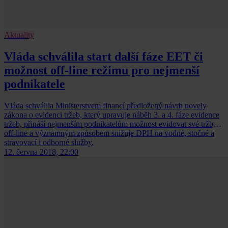
Aktuality
Vláda schválila start další fáze EET či
možnost off-line režimu pro nejmenší
podnikatele
Vláda schválila Ministerstvem financí předložený návrh novely
zákona o evidenci tržeb, který upravuje náběh 3. a 4. fáze evidence
tržeb, přináší nejmenším podnikatelům možnost evidovat své tržby
off-line a významným způsobem snižuje DPH na vodné, stočné a
stravovací i odborné služby.
12. června 2018, 22:00