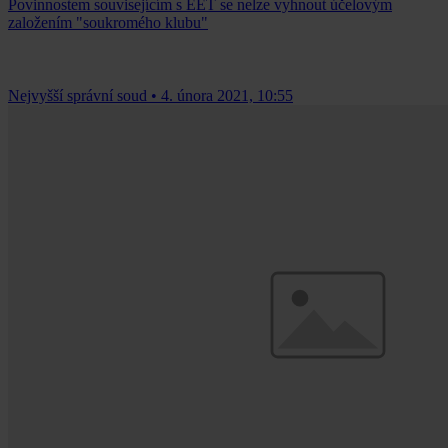
Povinnostem souvisejícím s EET se nelze vyhnout účelovým
založením "soukromého klubu"
Nejvyšší správní soud
•
4. února 2021, 10:55