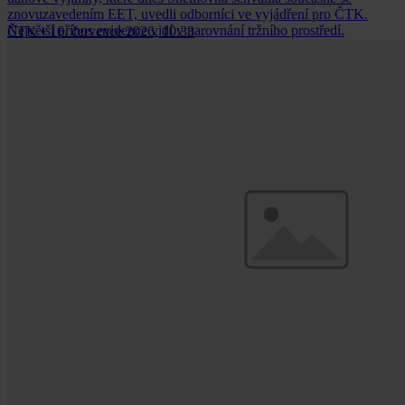
znovuzavedením EET, uvedli odborníci ve vyjádření pro ČTK.
Největší přínos evidence vidí v narovnání tržního prostředí.
ČTK
•
16. července 2026, 10:33