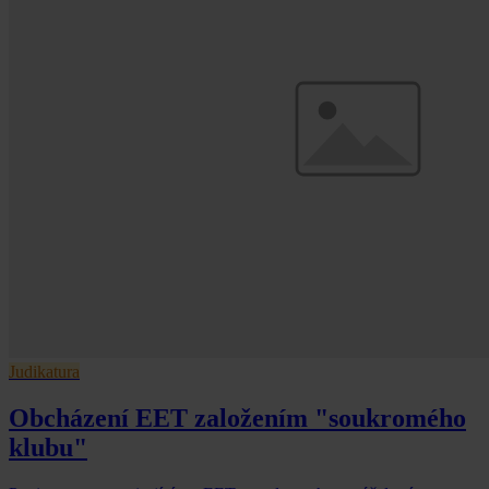
Judikatura
Obcházení EET založením "soukromého
klubu"