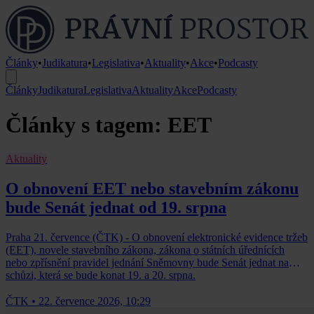
Články
•
Judikatura
•
Legislativa
•
Aktuality
•
Akce
•
Podcasty
Články
Judikatura
Legislativa
Aktuality
Akce
Podcasty
Články s tagem: EET
Aktuality
O obnovení EET nebo stavebním zákonu
bude Senát jednat od 19. srpna
Praha 21. července (ČTK) - O obnovení elektronické evidence tržeb
(EET), novele stavebního zákona, zákona o státních úřednících
nebo zpřísnění pravidel jednání Sněmovny bude Senát jednat na
schůzi, která se bude konat 19. a 20. srpna.
ČTK
•
22. července 2026, 10:29