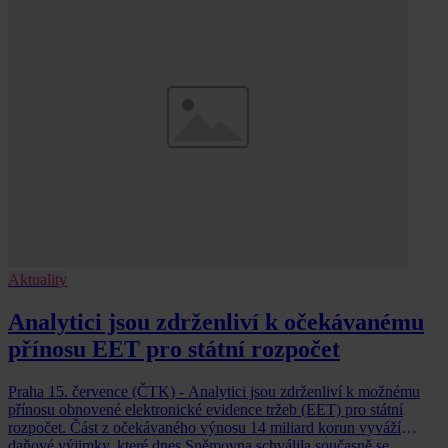
Aktuality
Analytici jsou zdrženliví k očekávanému
přínosu EET pro státní rozpočet
Praha 15. července (ČTK) - Analytici jsou zdrženliví k možnému
přínosu obnovené elektronické evidence tržeb (EET) pro státní
rozpočet. Část z očekávaného výnosu 14 miliard korun vyváží
daňové výjimky, které dnes Sněmovna schválila současně se