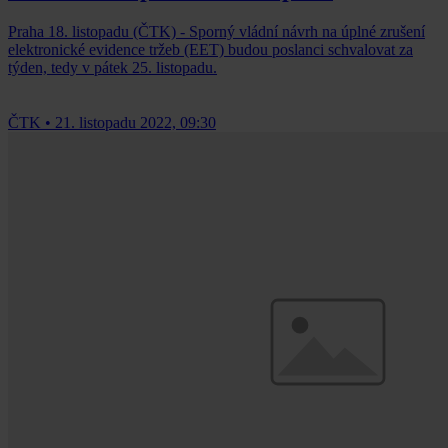
Praha 18. listopadu (ČTK) - Sporný vládní návrh na úplné zrušení
elektronické evidence tržeb (EET) budou poslanci schvalovat za
týden, tedy v pátek 25. listopadu.
ČTK
•
21. listopadu 2022, 09:30