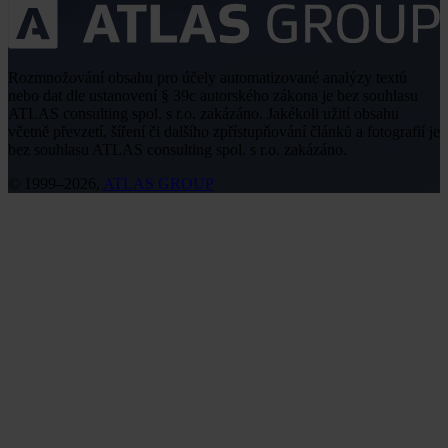
Rozmnožování obsahu pro účely automatizované analýzy textů
nebo dat dle ustanovení § 39c autorského zákona je bez souhlasu
ATLAS consulting spol. s r.o. zakázáno. Jakékoli užití obsahu
včetně převzetí, šíření či dalšího zpřístupňování článků a fotografií je
bez souhlasu ATLAS consulting spol. s r.o. zakázáno.
© 1999–2026,
ATLAS GROUP