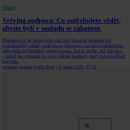
Články
Veřejná podpora: Co potřebujete vědět,
abyste byli v souladu se zákonem
Představte si, že město nebo stát chce finančně podpořit váš
podnikatelský záměr, poskytnout vám dotaci na rozvoj společnosti
nebo třeba zvýhodněný nájem prostor. Zní to skvěle, že? Ale pozor
– právě jste vstoupili do světa veřejné podpory, který má svá přísná
pravidla.
expertní skupina Frank Bold
•
6. srpna 2026, 07:39