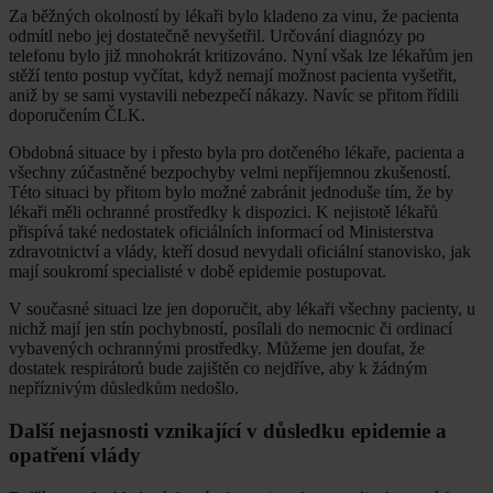
Za běžných okolností by lékaři bylo kladeno za vinu, že pacienta
odmítl nebo jej dostatečně nevyšetřil. Určování diagnózy po
telefonu bylo již mnohokrát kritizováno. Nyní však lze lékařům jen
stěží tento postup vyčítat, když nemají možnost pacienta vyšetřit,
aniž by se sami vystavili nebezpečí nákazy. Navíc se přitom řídili
doporučením ČLK.
Obdobná situace by i přesto byla pro dotčeného lékaře, pacienta a
všechny zúčastněné bezpochyby velmi nepříjemnou zkušeností.
Této situaci by přitom bylo možné zabránit jednoduše tím, že by
lékaři měli ochranné prostředky k dispozici. K nejistotě lékařů
přispívá také nedostatek oficiálních informací od Ministerstva
zdravotnictví a vlády, kteří dosud nevydali oficiální stanovisko, jak
mají soukromí specialisté v době epidemie postupovat.
V současné situaci lze jen doporučit, aby lékaři všechny pacienty, u
nichž mají jen stín pochybností, posílali do nemocnic či ordinací
vybavených ochrannými prostředky. Můžeme jen doufat, že
dostatek respirátorů bude zajištěn co nejdříve, aby k žádným
nepříznivým důsledkům nedošlo.
Další nejasnosti vznikající v důsledku epidemie a
opatření vlády