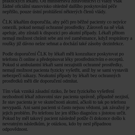
praktických lékařů. Od ministerstva zdravotnictví či vlády však
žádné oficiální stanovisko ohledně dalšího poskytování péče
nepřišlo, pouze ústní prohlášení některých členů vlády.
ČLK lékařům doporučila, aby péči pro běžné pacienty co nejvíce
omezili, pokud nemají ochranné prostředky. Zároveň na ně však
apeluje, aby zůstali k dispozici pro akutní případy. Lékaři přitom
nemají možnost chránit sebe ani své zaměstnance, když respirátory a
roušky již dávno nelze sehnat a dochází také zásoby dezinfekce.
Podle doporučení ČLK by lékaři měli konzultace poskytovat po
telefonu či online a předepisovat léky prostřednictvím e-receptů.
Pokud si ambulantní lékaři sami nezajistili ochranné prostředky,
nemají možnost pacienta fyzicky vyšetřit, aniž by se sami vystavili
nebezpečí nákazy. Neakutní případy by lékaři bez ochranných
prostředků měli dle doporučení odmítat.
Tím však vzniká zásadní riziko, že bez fyzického vyšetření
nezhodnotí lékař zdravotní stav pacienta správně, případně nezjistí,
že stav pacienta je ve skutečnosti akutní, ačkoli to tak po telefonu
nevypadá. Ani sami pacienti si často nejsou vědomi, jak závažný je
jejich problém. Po telefonu lze jen těžko diagnózu s jistotou určit.
Pokud by měl takový pacient následně potíže či dokonce došlo k
nevratným následkům, je otázkou, kdo by nesl případnou
odpovědnost.