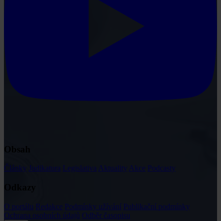
Obsah
Články
Judikatura
Legislativa
Aktuality
Akce
Podcasty
Odkazy
O portálu
Redakce
Podmínky užívání
Publikační podmínky
Ochrana osobních údajů
Odběr časopisu