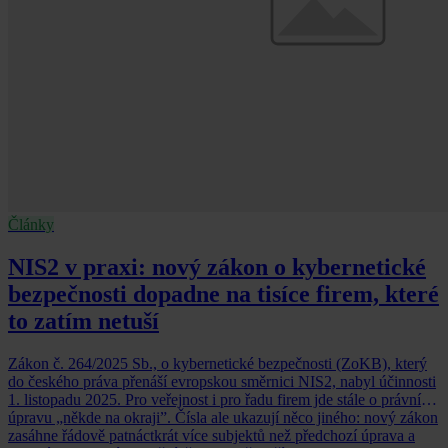
Články
NIS2 v praxi: nový zákon o kybernetické
bezpečnosti dopadne na tisíce firem, které
to zatím netuší
Zákon č. 264/2025 Sb., o kybernetické bezpečnosti (ZoKB), který
do českého práva přenáší evropskou směrnici NIS2, nabyl účinnosti
1. listopadu 2025. Pro veřejnost i pro řadu firem jde stále o právní
úpravu „někde na okraji”. Čísla ale ukazují něco jiného: nový zákon
zasáhne řádově patnáctkrát více subjektů než předchozí úprava a