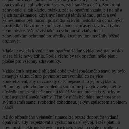
pracovníky (např. zdravotní sestry, záchranáře a další). Soukromí
zdravotníci si tak kladou otázku, zda se opatření vztahuje i na ně a
jejich zaměstnance, když nyní nemají téměř žádnou práci a své
zaměstnance byli nuceni poslat domů kvůli nedostatku ochranných
prostředků. Navíc nelze určit, zda bude současný stav trvat týdny
nebo měsíce. Vše závisí také na schopnosti vlády dodat
zdravotníkům ochranné prostředky, které by jim umožnily běžně
ordinovat.
Vláda nevydala k vydanému opatření žádné výkladové stanovisko
ani se blíže nevyjádřila. Podle všeho by tak opatření mělo platit
plošně pro všechny zdravotníky.
Vzhledem k nejistotě ohledně době trvání současného stavu by bylo
nanejvýš žádoucí tuto povinnost zdravotníků co nejvíce
konkretizovat, aby nevznikaly další nejasnosti o jejím výkladu.
Přitom by bylo vhodné zohlednit soukromé poskytovatele, kteří v
důsledku omezení péče nemají téměř žádnou práci a bezpochyby
utrpí nemalé finanční ztráty. Těm by měla být dána možnost se se
svými zaměstnanci svobodně dohodnout, jakým způsobem s volnem
naloží.
Až do případného vyjasnění situace lze pouze doporučit vydaná
opatření vlády respektovat a vyčkat na další vývoj. Totéž platí i o
povinnosti elektronické evidence tržeb, která má stále počátkem