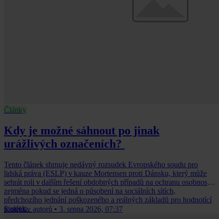
Články
Kdy je možné sáhnout po jinak
urážlivých označeních?
Tento článek shrnuje nedávný rozsudek Evropského soudu pro
lidská práva (ESLP) v kauze Mortensen proti Dánsku, který může
sehrát roli v dalším řešení obdobných případů na ochranu osobnosti,
zejména pokud se jedná o působení na sociálních sítích,
předchozího jednání poškozeného a reálných základů pro hodnotící
úsudek.
Kolektiv autorů
•
3. srpna 2026, 07:37