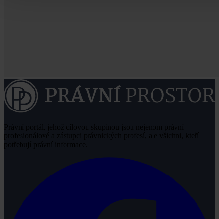
Právní portál, jehož cílovou skupinou jsou nejenom právní
profesionálové a zástupci právnických profesí, ale všichni, kteří
potřebují právní informace.