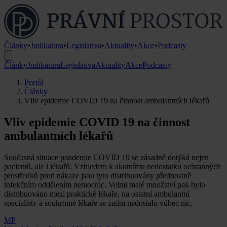
Články
•
Judikatura
•
Legislativa
•
Aktuality
•
Akce
•
Podcasty
Články
Judikatura
Legislativa
Aktuality
Akce
Podcasty
Portál
Články
Vliv epidemie COVID 19 na činnost ambulantních lékařů
Vliv epidemie COVID 19 na činnost
ambulantních lékařů
Současná situace pandemie COVID 19 se zásadně dotýká nejen
pacientů, ale i lékařů. Vzhledem k akutnímu nedostatku ochranných
prostředků proti nákaze jsou tyto distribuovány přednostně
infekčním oddělením nemocnic. Velmi malé množství pak bylo
distribuováno mezi praktické lékaře, na ostatní ambulantní
specialisty a soukromé lékaře se zatím nedostalo vůbec nic.
MP