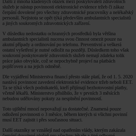
Další z mnoha kladených otázek mezi poskytovateli zdravotních
služeb je nástup povinnosti elektronické evidence tržeb či zákaz
čerpání dovolené pro všechny zdravotnické pracovníky a nelékařský
personál. Nejistota se opět týká především ambulantních specialistů
a jiných soukromých zdravotnických zařízení.
V důsledku nedostatku ochranných prostředků byla většina
ambulantních specialistů nucena svou činnost omezit pouze na
akutní případy a ordinování po telefonu. Preventivní a veškerá
ostatní vyšetření je nutné odložit na později. Důsledkem toho však
soukromí poskytovatelé zdravotních služeb nemají zdaleka tolik
práce jako obvykle, což se nepochybně projeví na platbách
pojišťoven a na jejich odměně.
Dle vyjádření Ministerstva financí přesto stále platí, že od 1. 5. 2020
nastává povinnost zavedení elektronické evidence tržeb neboli EET.
Ta se týká všech podnikatelů, kteří přijímají bezhotovostní platby,
včetně lékařů. Ministerstvo přislíbilo, že v prvních 3 měsících
nebudou udělovány pokuty za nesplnění povinností.
Toto ujištění mnozí nepovažují za dostatečné. Znamená pouze
odložení povinnosti o 3 měsíce, během kterých si všichni povinní
musí EET zajistit i přes současnou situaci.
Další otazníky se vznášejí nad opatřením vlády, kterým zakázala
čerpání dovolené plošně pro všechny lékaře a jiné odborné