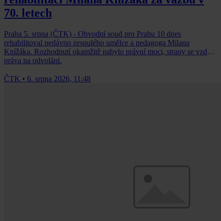
70. letech
Praha 5. srpna (ČTK) - Obvodní soud pro Prahu 10 dnes
rehabilitoval nedávno zesnulého umělce a pedagoga Milana
Knížáka. Rozhodnutí okamžitě nabylo právní moci, strany se vzdaly
práva na odvolání.
ČTK
•
6. srpna 2026, 11:48