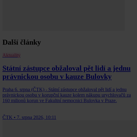
Další články
Aktuality
Státní zástupce obžaloval pět lidí a jednu
právnickou osobu v kauze Bulovky
Praha 6. srpna (ČTK) - Státní zástupce obžaloval pět lidí a jednu
právnickou osobu v korupční kauze kolem nákupu urychlovačů za
160 milionů korun ve Fakultní nemocnici Bulovka v Praze.
ČTK
•
7. srpna 2026, 10:11