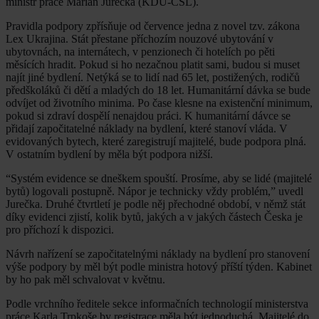
ministr práce Marian Jurečka (KDU-ČSL).
Pravidla podpory zpřísňuje od července jedna z novel tzv. zákona
Lex Ukrajina. Stát přestane příchozím nouzové ubytování v
ubytovnách, na internátech, v penzionech či hotelích po pěti
měsících hradit. Pokud si ho nezačnou platit sami, budou si muset
najít jiné bydlení. Netýká se to lidí nad 65 let, postižených, rodičů
předškoláků či dětí a mladých do 18 let. Humanitární dávka se bude
odvíjet od životního minima. Po čase klesne na existenční minimum,
pokud si zdraví dospělí nenajdou práci. K humanitární dávce se
přidají započitatelné náklady na bydlení, které stanoví vláda. V
evidovaných bytech, které zaregistrují majitelé, bude podpora plná.
V ostatním bydlení by měla být podpora nižší.
“Systém evidence se dneškem spouští. Prosíme, aby se lidé (majitelé
bytů) logovali postupně. Nápor je technicky vždy problém,” uvedl
Jurečka. Druhé čtvrtletí je podle něj přechodné období, v němž stát
díky evidenci zjistí, kolik bytů, jakých a v jakých částech Česka je
pro příchozí k dispozici.
Návrh nařízení se započitatelnými náklady na bydlení pro stanovení
výše podpory by měl být podle ministra hotový příští týden. Kabinet
by ho pak měl schvalovat v květnu.
Podle vrchního ředitele sekce informačních technologií ministerstva
práce Karla Trpkoše by registrace měla být jednoduchá. Majitelé do