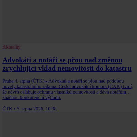
Aktuality
Advokáti a notáři se přou nad změnou
zrychlující vklad nemovitostí do katastru
Praha 4. srpna (ČTK) - Advokáti a notáři se přou nad podobou
novely katastrálního zákona. Česká advokátní komora (ČAK) tvrdí,
že návrh oslabuje ochranu vlastníků nemovitostí a dává notářům
značnou konkurenční výhodu.
ČTK
•
5. srpna 2026, 10:38