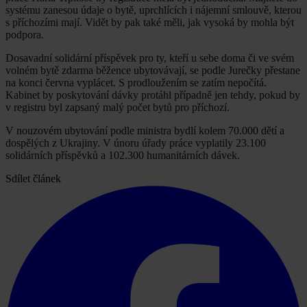
systému zanesou údaje o bytě, uprchlících i nájemní smlouvě, kterou
s příchozími mají. Vidět by pak také měli, jak vysoká by mohla být
podpora.
Dosavadní solidární příspěvek pro ty, kteří u sebe doma či ve svém
volném bytě zdarma běžence ubytovávají, se podle Jurečky přestane
na konci června vyplácet. S prodloužením se zatím nepočítá.
Kabinet by poskytování dávky protáhl případně jen tehdy, pokud by
v registru byl zapsaný malý počet bytů pro příchozí.
V nouzovém ubytování podle ministra bydlí kolem 70.000 dětí a
dospělých z Ukrajiny. V únoru úřady práce vyplatily 23.100
solidárních příspěvků a 102.300 humanitárních dávek.
Sdílet článek