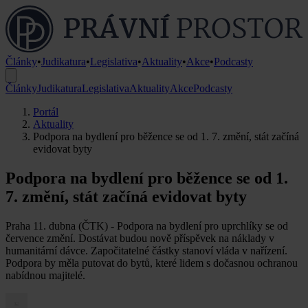
Články
•
Judikatura
•
Legislativa
•
Aktuality
•
Akce
•
Podcasty
Články
Judikatura
Legislativa
Aktuality
Akce
Podcasty
Portál
Aktuality
Podpora na bydlení pro běžence se od 1. 7. změní, stát začíná
evidovat byty
Podpora na bydlení pro běžence se od 1.
7. změní, stát začíná evidovat byty
Praha 11. dubna (ČTK) - Podpora na bydlení pro uprchlíky se od
července změní. Dostávat budou nově příspěvek na náklady v
humanitární dávce. Započitatelné částky stanoví vláda v nařízení.
Podpora by měla putovat do bytů, které lidem s dočasnou ochranou
nabídnou majitelé.