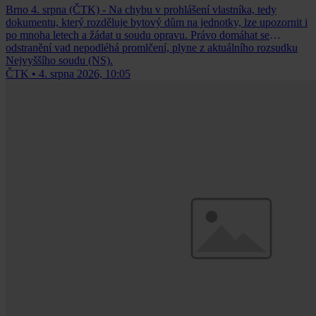
Brno 4. srpna (ČTK) - Na chybu v prohlášení vlastníka, tedy
dokumentu, který rozděluje bytový dům na jednotky, lze upozornit i
po mnoha letech a žádat u soudu opravu. Právo domáhat se
odstranění vad nepodléhá promlčení, plyne z aktuálního rozsudku
Nejvyššího soudu (NS).
ČTK
•
4. srpna 2026, 10:05