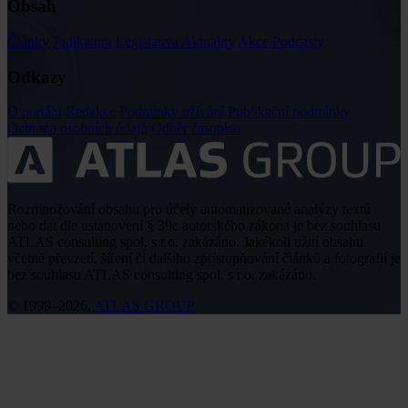
Obsah
Články
Judikatura
Legislativa
Aktuality
Akce
Podcasty
Odkazy
O portálu
Redakce
Podmínky užívání
Publikační podmínky
Ochrana osobních údajů
Odběr časopisu
Rozmnožování obsahu pro účely automatizované analýzy textů
nebo dat dle ustanovení § 39c autorského zákona je bez souhlasu
ATLAS consulting spol. s r.o. zakázáno. Jakékoli užití obsahu
včetně převzetí, šíření či dalšího zpřístupňování článků a fotografií je
bez souhlasu ATLAS consulting spol. s r.o. zakázáno.
© 1999–2026,
ATLAS GROUP