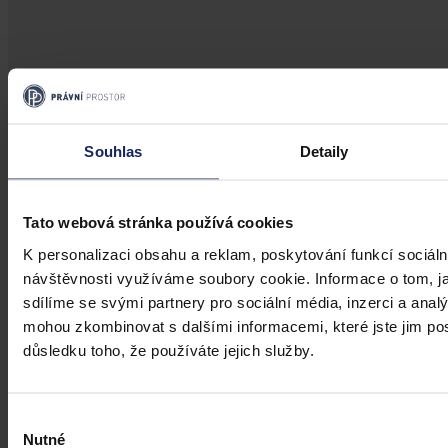
Aktuality
Úkladná vražda a některé další činy by
Souhlas
Detaily
mohly být nepromlčitelné, navrhla
koalice
Tato webová stránka používá cookies
Praha 1. srpna (ČTK) - Úkladná vražda a některé další trestné činy s
K personalizaci obsahu a reklam, poskytování funkcí sociáln
úmyslným usmrcením by se mohly zařadit mezi nepromlčitelné. Jde
také například o některé činy související s obecným ohrožením,
návštěvnosti využíváme soubory cookie. Informace o tom, j
teroristickým útokem a terorem, za něž hrozí až výjimečný trest.
sdílíme se svými partnery pro sociální média, inzerci a analý
mohou zkombinovat s dalšími informacemi, které jste jim posk
ČTK
•
3. srpna 2026, 10:04
důsledku toho, že používáte jejich služby.
Výběr
Nutné
souhlasu