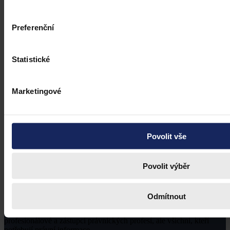
Preferenční
Statistické
Marketingové
Povolit vše
Povolit výběr
Odmítnout
Právní portál, jehož cílovou skupinou jsou nejenom právní
profesionálové a zástupci právnických profesí, ale všichni, kteří
potřebují právní informace.