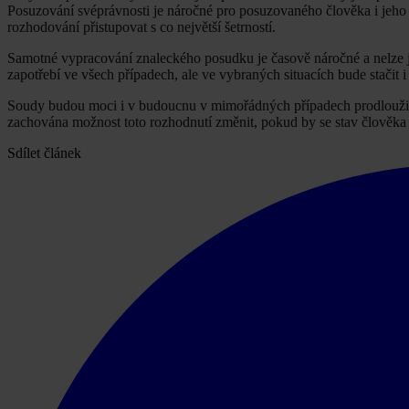
Posuzování svéprávnosti je náročné pro posuzovaného člověka i jeho b
rozhodování přistupovat s co největší šetrností.
Samotné vypracování znaleckého posudku je časově náročné a nelze je
zapotřebí ve všech případech, ale ve vybraných situacích bude stačit i 
Soudy budou moci i v budoucnu v mimořádných případech prodloužit ob
zachována možnost toto rozhodnutí změnit, pokud by se stav člověka 
Sdílet článek