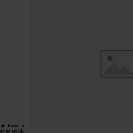
u předčasného
enním životě.