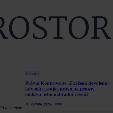
Podcasty
Právní Kontroverze: Zkažená dovolená -
kdy má cestující právo na peníze,
omluvu nebo náhradní řešení?
30. června 2026, 10:00
 2014 omezeny
.