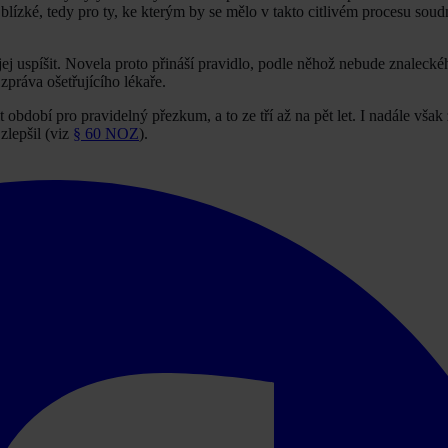
lízké, tedy pro ty, ke kterým by se mělo v takto citlivém procesu soud
j uspíšit. Novela proto přináší pravidlo, podle něhož nebude znaleck
zpráva ošetřujícího lékaře.
dobí pro pravidelný přezkum, a to ze tří až na pět let. I nadále však
zlepšil (viz
§ 60 NOZ
).