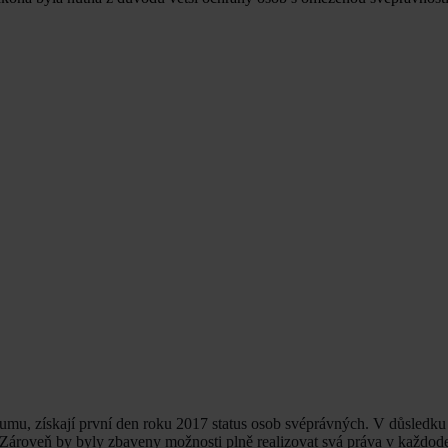
kumu, získají první den roku 2017 status osob svéprávných. V důsledk
v. Zároveň by byly zbaveny možnosti plně realizovat svá práva v každod