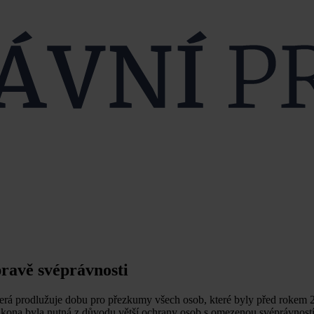
ravě svéprávnosti
terá prodlužuje dobu pro přezkumy všech osob, které byly před rokem
zákona byla nutná z důvodu větší ochrany osob s omezenou svéprávností