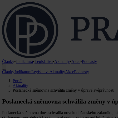
Články
•
Judikatura
•
Legislativa
•
Aktuality
•
Akce
•
Podcasty
Články
Judikatura
Legislativa
Aktuality
Akce
Podcasty
Portál
Aktuality
Poslanecká sněmovna schválila změny v úpravě svéprávnosti
Poslanecká sněmovna schválila změny v úp
Poslanecká sněmovna dnes schválila novelu občanského zákoníku, k
či zbaveny způsobilosti k právním úkonům, ze tří na pět let. Změna 