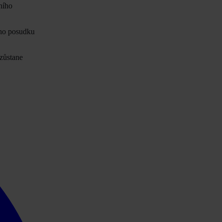
ního
ého posudku
 zůstane