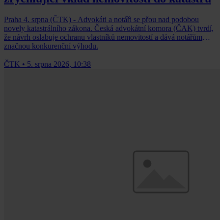
Praha 4. srpna (ČTK) - Advokáti a notáři se přou nad podobou
novely katastrálního zákona. Česká advokátní komora (ČAK) tvrdí,
že návrh oslabuje ochranu vlastníků nemovitostí a dává notářům
značnou konkurenční výhodu.
ČTK
•
5. srpna 2026, 10:38