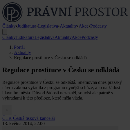
Články
•
Judikatura
•
Legislativa
•
Aktuality
•
Akce
•
Podcasty
Články
Judikatura
Legislativa
Aktuality
Akce
Podcasty
Portál
Aktuality
Regulace prostituce v Česku se odkládá
Regulace prostituce v Česku se odkládá
Regulace prostituce v Česku se odkládá. Sněmovna dnes pražský
návrh zákona vyřadila z programu nynější schůze, a to na žádost
hlavního města. Důvod žádosti nezazněl, souvisí ale patrně s
výhradami k této předloze, které měla vláda.
ČTK
Česká tisková kancelář
13. května 2014, 22:00