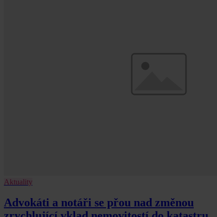
Aktuality
Advokáti a notáři se přou nad změnou
zrychlující vklad nemovitostí do katastru