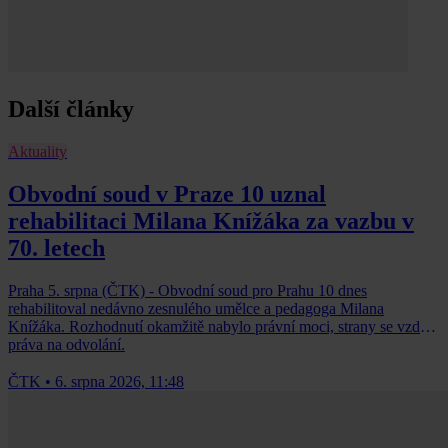
Další články
Aktuality
Obvodní soud v Praze 10 uznal
rehabilitaci Milana Knížáka za vazbu v
70. letech
Praha 5. srpna (ČTK) - Obvodní soud pro Prahu 10 dnes
rehabilitoval nedávno zesnulého umělce a pedagoga Milana
Knížáka. Rozhodnutí okamžitě nabylo právní moci, strany se vzdaly
práva na odvolání.
ČTK
•
6. srpna 2026, 11:48