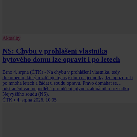
Aktuality
NS: Chybu v prohlášení vlastníka
bytového domu lze opravit i po letech
Brno 4. srpna (ČTK) - Na chybu v prohlášení vlastníka, tedy
dokumentu, který rozděluje bytový dům na jednotky, lze upozornit i
po mnoha letech a žádat u soudu opravu. Právo domáhat se
odstranění vad nepodléhá promlčení, plyne z aktuálního rozsudku
Nejvyššího soudu (NS).
ČTK
•
4. srpna 2026, 10:05