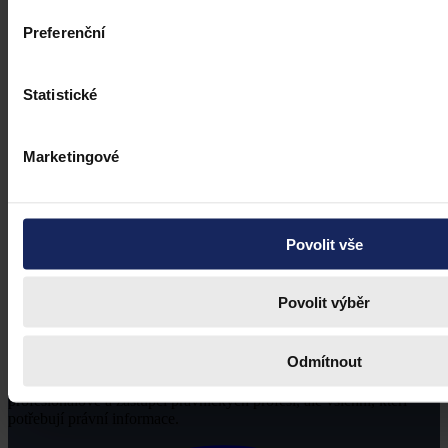
Preferenční
Statistické
Marketingové
Povolit vše
Povolit výběr
Odmítnout
Právní portál, jehož cílovou skupinou jsou nejenom právní
profesionálové a zástupci právnických profesí, ale všichni, kteří
potřebují právní informace.