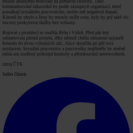
možné anonymní testování na pohlavní choroby. Také
kriminalizování zákazníků by podle zástupkyň organizací, které
pomáhají sexuálním pracovnicím, mohlo mít negativní dopad.
Klientů by ubylo a ženy by musely snížit ceny, byly by prý také víc
nuceny poskytovat služby bez ochrany.
Bojovat s prostitucí se snažila třeba i Vídeň. Před pár lety
odstartovala pilotní projekt, díky němuž chtěla odsunout nejstarší
řemeslo do dvou vybraných ulic. Akce skončila po půl roce
nezdarem. Sexuální pracovnice a pracovníky nepřiměly ke změně
místa ani zostřené policejní kontroly a přemlouvání streetworkerů.
zdroj ČTK
Sdílet článek