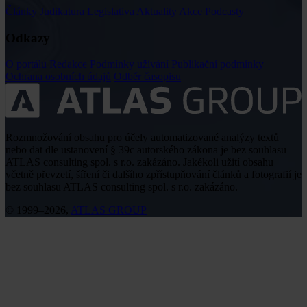
Články
Judikatura
Legislativa
Aktuality
Akce
Podcasty
Odkazy
O portálu
Redakce
Podmínky užívání
Publikační podmínky
Ochrana osobních údajů
Odběr časopisu
Rozmnožování obsahu pro účely automatizované analýzy textů
nebo dat dle ustanovení § 39c autorského zákona je bez souhlasu
ATLAS consulting spol. s r.o. zakázáno. Jakékoli užití obsahu
včetně převzetí, šíření či dalšího zpřístupňování článků a fotografií je
bez souhlasu ATLAS consulting spol. s r.o. zakázáno.
© 1999–2026,
ATLAS GROUP