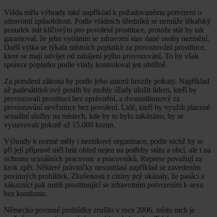
Vláda měla výhrady také například k požadovanému potvrzení o
zdravotní způsobilosti. Podle vládních úředníků se nemůže lékařský
posudek stát klíčovým pro povolení prostituce, protože stát by tak
garantoval, že jeho vydáním se zdravotní stav dané osoby nezmění.
Další výtka se týkala místních poplatků za provozování prostituce,
které se mají odvíjet od zahájení jejího provozování. To by však
správce poplatku podle vlády kontroloval jen obtížně.
Za porušení zákona by podle jeho autorů hrozily pokuty. Například
až padesátitisícový postih by mohly úřady uložit lidem, kteří by
provozovali prostituci bez oprávnění, a dvoumilionový za
provozování nevěstince bez povolení. Lidé, kteří by využili placené
sexuální služby na místech, kde by to bylo zakázáno, by se
vystavovali pokutě až 15.000 korun.
Výhrady k normě měly i neziskové organizace, podle nichž by se
při její přípravě měl brát ohled nejen na potřeby státu a obcí, ale i na
ochranu sexuálních pracovnic a pracovníků. Represe považují za
krok zpět. Některé právničky nesouhlasí například se zavedením
povinných prohlídek. Zkušenosti z ciziny prý ukázaly, že pasáci a
zákazníci pak nutili prostituující se zdravotním potvrzením k sexu
bez kondomu.
Německo povinné prohlídky zrušilo v roce 2006, místo nich je