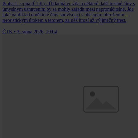
Praha 1. srpna (ČTK) - Úkladná vražda a některé další trestné činy s
úmyslným usmrcením by se mohly zařadit mezi nepromlčitelné. Jde
také například o některé činy související s obecným ohrožením,
teroristickým útokem a terorem, za něž hrozí až výjimečný trest.
ČTK
•
3. srpna 2026, 10:04