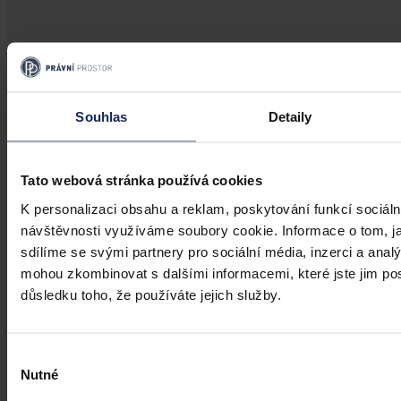
Aktuality
Souhlas
Detaily
Ruský podnik neuspěl s kasační stížností
kvůli zablokování českého účtu
Tato webová stránka používá cookies
Brno 30. července (ČTK) - Ruský Podnik pro správu majetku
v zahraničí neuspěl s kasační stížností kvůli zablokování českého
K personalizaci obsahu a reklam, poskytování funkcí sociáln
bankovního účtu.
návštěvnosti využíváme soubory cookie. Informace o tom, j
sdílíme se svými partnery pro sociální média, inzerci a analý
ČTK
•
31. července 2026, 10:55
mohou zkombinovat s dalšími informacemi, které jste jim posk
důsledku toho, že používáte jejich služby.
Výběr
Nutné
souhlasu