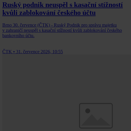
Ruský podnik neuspěl s kasační stížností
kvůli zablokování českého účtu
Brno 30. července (ČTK) - Ruský Podnik pro správu majetku
v zahraničí neuspěl s kasační stížností kvůli zablokování českého
bankovního účtu.
ČTK
•
31. července 2026, 10:55