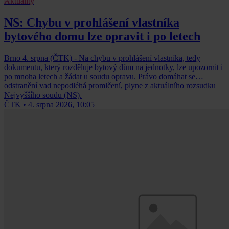
Aktuality
NS: Chybu v prohlášení vlastníka
bytového domu lze opravit i po letech
Brno 4. srpna (ČTK) - Na chybu v prohlášení vlastníka, tedy
dokumentu, který rozděluje bytový dům na jednotky, lze upozornit i
po mnoha letech a žádat u soudu opravu. Právo domáhat se
odstranění vad nepodléhá promlčení, plyne z aktuálního rozsudku
Nejvyššího soudu (NS).
ČTK
•
4. srpna 2026, 10:05