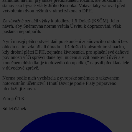
zamítnutí navrhl, prý snaze předkladatelů rozumí, ale odkázal na
stanovisko bývalé vlády Jiřího Rusnoka. Votava taky varoval před
vytvořením dvou režimů v rámci zákona o DPH.
Za závažné označil výtky k předloze Jiří Dolejš (KSČM). Jeho
návrh, aby Sněmovna normu vrátila Úsvitu k dopracování, však
poslanci nepodpořili.
Nyní musejí plátci odvést daň po skončení zdaňovacího období bez
ohledu na to, zda přijali úhradu. “Již došlo i k absurdním situacím,
kdy drobní plátci DPH, zejména živnostníci, pro splnění své daňové
povinnosti vůči správci daně byli nuceni si vzít bankovní úvěr a v
konečném důsledku je to dovedlo do úpadku,” napsali předkladatelé
v důvodové zprávě.
Norma podle nich vycházela z evropské směrnice o takzvaném
hotovostním účetnictví. Hnutí Úsvit je podle Fialy připraveno
předložit ji znovu.
Zdroj: ČTK
Sdílet článek