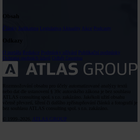
Obsah
Články
Judikatura
Legislativa
Aktuality
Akce
Podcasty
Odkazy
O portálu
Redakce
Podmínky užívání
Publikační podmínky
Ochrana osobních údajů
Odběr časopisu
Rozmnožování obsahu pro účely automatizované analýzy textů
nebo dat dle ustanovení § 39c autorského zákona je bez souhlasu
ATLAS consulting spol. s r.o. zakázáno. Jakékoli užití obsahu
včetně převzetí, šíření či dalšího zpřístupňování článků a fotografií je
bez souhlasu ATLAS consulting spol. s r.o. zakázáno.
© 1999–2026,
ATLAS GROUP