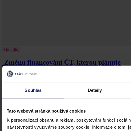
Aktuality
Změnu financování ČT, kterou plánuje
vláda, označil Senát za nežádoucí
Praha 29. července (ČTK) - Změnu financování České televize
(ČT), kterou plánuje vládní koalice, označil dnes Senát za
Souhlas
Detaily
nežádoucí, nekoncepční a odporující platným pravidlům EU.
ČTK
•
30. července 2026, 10:35
Tato webová stránka používá cookies
K personalizaci obsahu a reklam, poskytování funkcí sociáln
návštěvnosti využíváme soubory cookie. Informace o tom, j