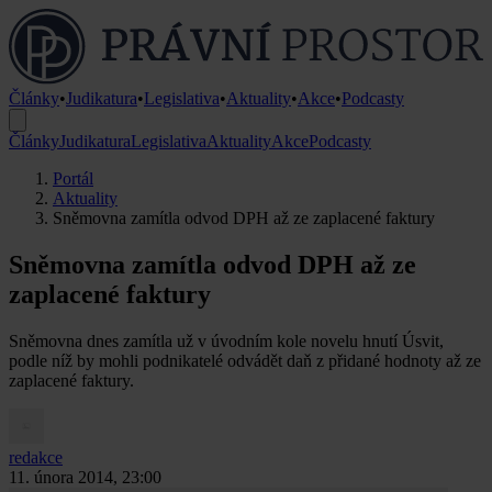
Články
•
Judikatura
•
Legislativa
•
Aktuality
•
Akce
•
Podcasty
Články
Judikatura
Legislativa
Aktuality
Akce
Podcasty
Portál
Aktuality
Sněmovna zamítla odvod DPH až ze zaplacené faktury
Sněmovna zamítla odvod DPH až ze
zaplacené faktury
Sněmovna dnes zamítla už v úvodním kole novelu hnutí Úsvit,
podle níž by mohli podnikatelé odvádět daň z přidané hodnoty až ze
zaplacené faktury.
redakce
11. února 2014, 23:00