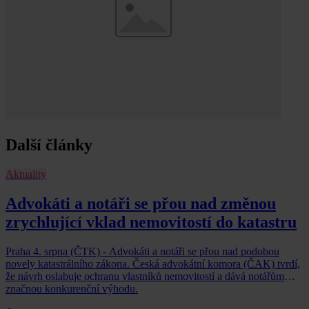
Další články
Aktuality
Advokáti a notáři se přou nad změnou
zrychlující vklad nemovitostí do katastru
Praha 4. srpna (ČTK) - Advokáti a notáři se přou nad podobou
novely katastrálního zákona. Česká advokátní komora (ČAK) tvrdí,
že návrh oslabuje ochranu vlastníků nemovitostí a dává notářům
značnou konkurenční výhodu.