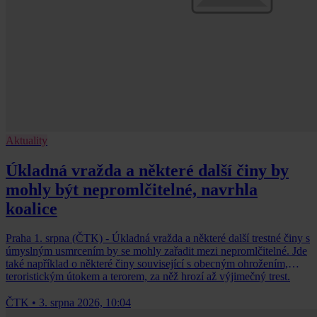
Aktuality
Úkladná vražda a některé další činy by
mohly být nepromlčitelné, navrhla
koalice
Praha 1. srpna (ČTK) - Úkladná vražda a některé další trestné činy s
úmyslným usmrcením by se mohly zařadit mezi nepromlčitelné. Jde
také například o některé činy související s obecným ohrožením,
teroristickým útokem a terorem, za něž hrozí až výjimečný trest.
ČTK
•
3. srpna 2026, 10:04