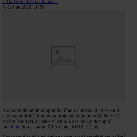
ČTK
Česká tisková kancelář
5. června 2026, 10:50
Rozhodnutím antimonopolního úřadu z března 2024 se soud
zabýval podruhé, k novému projednání mu ho vrátil Nejvyšší
správní soud (NSS) letos v lednu. Rozsudek je dostupný
na
úřední
desce soudu. ČTK reakci MMR zjišťuje.