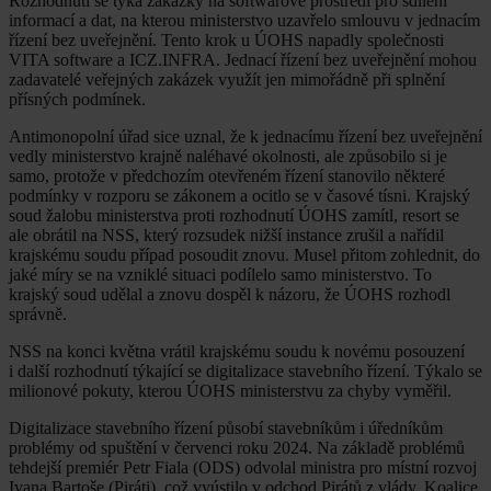
Rozhodnutí se týká zakázky na softwarové prostředí pro sdílení
informací a dat, na kterou ministerstvo uzavřelo smlouvu v jednacím
řízení bez uveřejnění. Tento krok u ÚOHS napadly společnosti
VITA software a ICZ.INFRA. Jednací řízení bez uveřejnění mohou
zadavatelé veřejných zakázek využít jen mimořádně při splnění
přísných podmínek.
Antimonopolní úřad sice uznal, že k jednacímu řízení bez uveřejnění
vedly ministerstvo krajně naléhavé okolnosti, ale způsobilo si je
samo, protože v předchozím otevřeném řízení stanovilo některé
podmínky v rozporu se zákonem a ocitlo se v časové tísni. Krajský
soud žalobu ministerstva proti rozhodnutí ÚOHS zamítl, resort se
ale obrátil na NSS, který rozsudek nižší instance zrušil a nařídil
krajskému soudu případ posoudit znovu. Musel přitom zohlednit, do
jaké míry se na vzniklé situaci podílelo samo ministerstvo. To
krajský soud udělal a znovu dospěl k názoru, že ÚOHS rozhodl
správně.
NSS na konci května vrátil krajskému soudu k novému posouzení
i další rozhodnutí týkající se digitalizace stavebního řízení. Týkalo se
milionové pokuty, kterou ÚOHS ministerstvu za chyby vyměřil.
Digitalizace stavebního řízení působí stavebníkům i úředníkům
problémy od spuštění v červenci roku 2024. Na základě problémů
tehdejší premiér Petr Fiala (ODS) odvolal ministra pro místní rozvoj
Ivana Bartoše (Piráti), což vyústilo v odchod Pirátů z vlády. Koalice