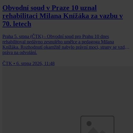
Obvodní soud v Praze 10 uznal
rehabilitaci Milana Knížáka za vazbu v
70. letech
Praha 5. srpna (ČTK) - Obvodní soud pro Prahu 10 dnes
rehabilitoval nedávno zesnulého umělce a pedagoga Milana
Knížáka. Rozhodnutí okamžitě nabylo právní moci, strany se vzdaly
práva na odvolání.
ČTK
•
6. srpna 2026, 11:48