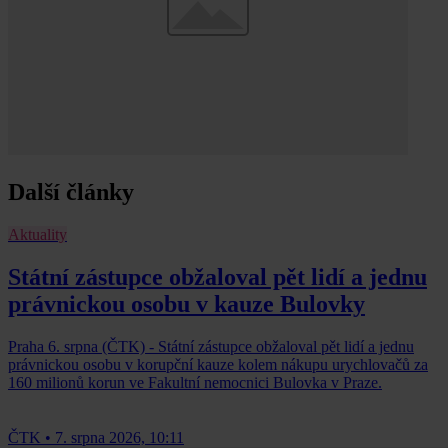
Další články
Aktuality
Státní zástupce obžaloval pět lidí a jednu
právnickou osobu v kauze Bulovky
Praha 6. srpna (ČTK) - Státní zástupce obžaloval pět lidí a jednu
právnickou osobu v korupční kauze kolem nákupu urychlovačů za
160 milionů korun ve Fakultní nemocnici Bulovka v Praze.
ČTK
•
7. srpna 2026, 10:11