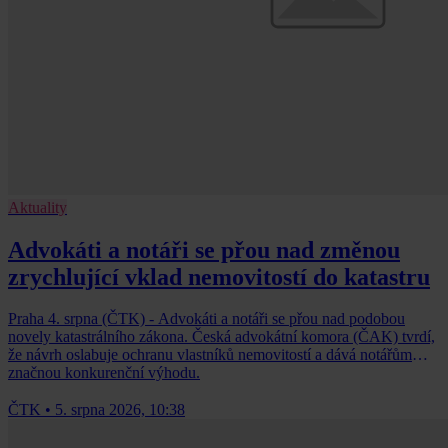
Aktuality
Advokáti a notáři se přou nad změnou
zrychlující vklad nemovitostí do katastru
Praha 4. srpna (ČTK) - Advokáti a notáři se přou nad podobou
novely katastrálního zákona. Česká advokátní komora (ČAK) tvrdí,
že návrh oslabuje ochranu vlastníků nemovitostí a dává notářům
značnou konkurenční výhodu.
ČTK
•
5. srpna 2026, 10:38