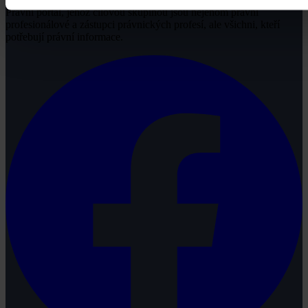
Právní portál, jehož cílovou skupinou jsou nejenom právní
profesionálové a zástupci právnických profesí, ale všichni, kteří
potřebují právní informace.