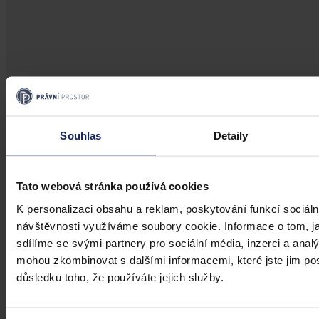
Aktuality
Souhlas
Detaily
Úkladná vražda a některé další činy by
mohly být nepromlčitelné, navrhla
koalice
Tato webová stránka používá cookies
Praha 1. srpna (ČTK) - Úkladná vražda a některé další trestné činy s
K personalizaci obsahu a reklam, poskytování funkcí sociáln
úmyslným usmrcením by se mohly zařadit mezi nepromlčitelné. Jde
návštěvnosti využíváme soubory cookie. Informace o tom, j
také například o některé činy související s obecným ohrožením,
sdílíme se svými partnery pro sociální média, inzerci a analý
teroristickým útokem a terorem, za něž hrozí až výjimečný trest.
mohou zkombinovat s dalšími informacemi, které jste jim posk
ČTK
•
3. srpna 2026, 10:04
důsledku toho, že používáte jejich služby.