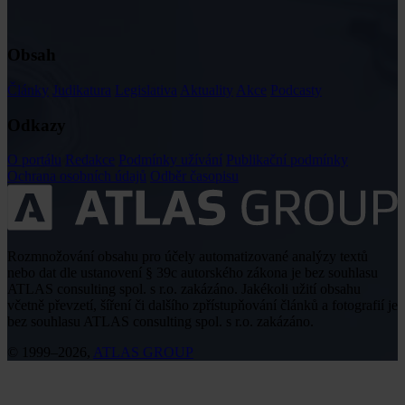
Obsah
Články
Judikatura
Legislativa
Aktuality
Akce
Podcasty
Odkazy
O portálu
Redakce
Podmínky užívání
Publikační podmínky
Ochrana osobních údajů
Odběr časopisu
Rozmnožování obsahu pro účely automatizované analýzy textů
nebo dat dle ustanovení § 39c autorského zákona je bez souhlasu
ATLAS consulting spol. s r.o. zakázáno. Jakékoli užití obsahu
včetně převzetí, šíření či dalšího zpřístupňování článků a fotografií je
bez souhlasu ATLAS consulting spol. s r.o. zakázáno.
© 1999–2026,
ATLAS GROUP