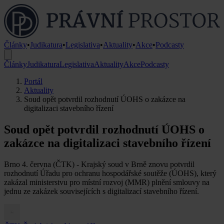
Články
•
Judikatura
•
Legislativa
•
Aktuality
•
Akce
•
Podcasty
Články
Judikatura
Legislativa
Aktuality
Akce
Podcasty
Portál
Aktuality
Soud opět potvrdil rozhodnutí ÚOHS o zakázce na
digitalizaci stavebního řízení
Soud opět potvrdil rozhodnutí ÚOHS o
zakázce na digitalizaci stavebního řízení
Brno 4. června (ČTK) - Krajský soud v Brně znovu potvrdil
rozhodnutí Úřadu pro ochranu hospodářské soutěže (ÚOHS), který
zakázal ministerstvu pro místní rozvoj (MMR) plnění smlouvy na
jednu ze zakázek souvisejících s digitalizací stavebního řízení.