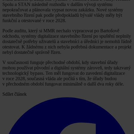
Spolu a STAN následně rozhodla v dalším vývoji systému
nepokračovat a plánovala vypsat novou zakázku. Nové systémy
stavebního řízení pak podle předpokladů bývalé vlády měly být
funkční a otestované v roce 2028.
Podle auditu, který si MMR nechalo vypracovat po Bartošově
odchodu, systémy digitalizace stavebního řízení po spuštění neplnily
dostatečně potřeby uživatelů a stavebníci a úředníci je nemohli řádně
otestovat. K žádnému z nich nebyla potřebná dokumentace a projekt
nebyl dostatečně správně řízen.
V současnosti funguje přechodné období, kdy stavební úřady
mohou používat původní a digitální systémy zároveň, tedy takzvaný
technologický bypass. Ten měl fungovat do zavedení digitalizace
v roce 2028, současná vláda ale počítá s tím, že úřady budou
v přechodném období fungovat minimálně o další dva roky déle.
Sdílet článek