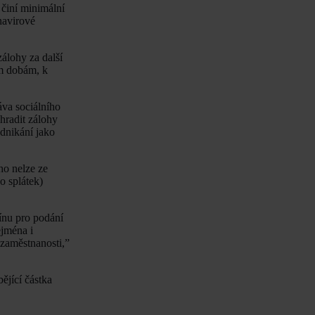
 činí minimální
navirové
álohy za další
ým dobám, k
áva sociálního
hradit zálohy
odnikání jako
ho nelze ze
o splátek)
ínu pro podání
ejména i
 zaměstnanosti,”
ějící částka