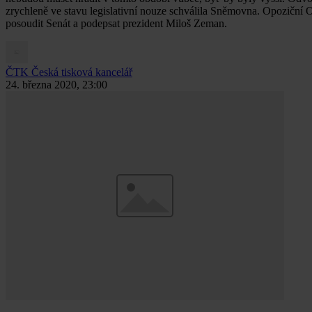
zrychleně ve stavu legislativní nouze schválila Sněmovna. Opoziční OD
posoudit Senát a podepsat prezident Miloš Zeman.
ČTK
Česká tisková kancelář
24. března 2020, 23:00