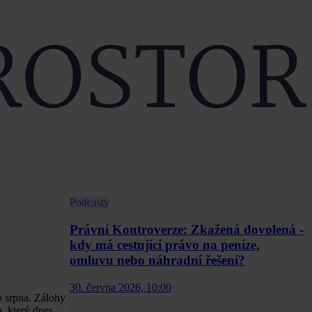
Podcasty
Právní Kontroverze: Zkažená dovolená -
kdy má cestující právo na peníze,
omluvu nebo náhradní řešení?
30. června 2026, 10:00
o srpna. Zálohy
, který dnes