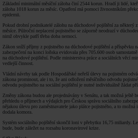
Základní minimální měsíční záloha činí 2544 korun. Hradí ji lidé, kteř
záloha 1018 korun za měsíc. Opatření má pomoci živnostníkům překo
epidemii.
Pokud drobní podnikatelé zálohu na důchodové pojištění za některý z 
měsíce. Půlroční neplacení pojistného se záporně neodrazí v důchod
nimž obvykle patří třeba doba nemoci.
Zákon sníží příjmy z pojistného na důchodové pojištění a příspěvku na
zabezpečení na konci loňska evidovala přes 705.600 osob samostatně 
na důchodové pojištění. Podle ministerstva práce a sociálních věcí mini
vedlejší činnost.
Vládní návrhy tak podle Hospodářské neřeší úlevy na pojistném odvád
zákona prominout, ale i to, že ani odložení měsíčního odvodu pojistné
odvodu pojistného na sociální pojištění je nutné individuálně žádat p
Změny zákona budou ale projednávány v Senátu, a tak možná ještě b
přehledu o příjmech a výdajích pro Českou správu sociálního zabezp
nějakou úlevu pro zaměstnavatele jako plátce pojistného, a to možná
dodala komora.
Systém sociálního pojištění skončil loni v přebytku 16,75 miliardy. L
bude, bude záležet na rozsahu koronavirové krize.