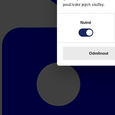
používáte jejich služby.
Výběr
Nutné
souhlasu
Odmítnout