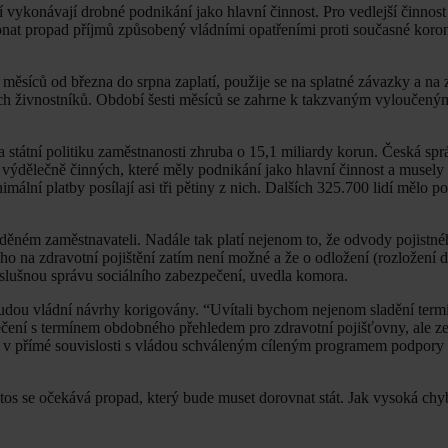
í vykonávají drobné podnikání jako hlavní činnost. Pro vedlejší činnost
nat propad příjmů způsobený vládními opatřeními proti současné koro
měsíců od března do srpna zaplatí, použije se na splatné závazky a na z
ech živnostníků. Období šesti měsíců se zahrne k takzvaným vyloučen
 státní politiku zaměstnanosti zhruba o 15,1 miliardy korun. Česká spr
výdělečně činných, které měly podnikání jako hlavní činnost a musely 
mální platby posílají asi tři pětiny z nich. Dalších 325.700 lidí mělo p
ěném zaměstnavateli. Nadále tak platí nejenom to, že odvody pojistné
ho na zdravotní pojištění zatím není možné a že o odložení (rozložení d
říslušnou správu sociálního zabezpečení, uvedla komora.
udou vládní návrhy korigovány. “Uvítali bychom nejenom sladění term
ečení s termínem obdobného přehledem pro zdravotní pojišťovny, ale z
 i v přímé souvislosti s vládou schváleným cíleným programem podpory
etos se očekává propad, který bude muset dorovnat stát. Jak vysoká chyb