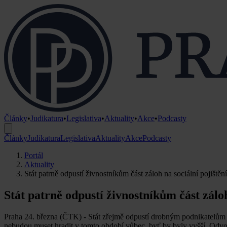
Články
•
Judikatura
•
Legislativa
•
Aktuality
•
Akce
•
Podcasty
Články
Judikatura
Legislativa
Aktuality
Akce
Podcasty
Portál
Aktuality
Stát patrně odpustí živnostníkům část záloh na sociální pojištění
Stát patrně odpustí živnostníkům část záloh
Praha 24. března (ČTK) - Stát zřejmě odpustí drobným podnikatelům m
nebudou muset hradit v tomto období vůbec, byť by byly vyšší. Odvod