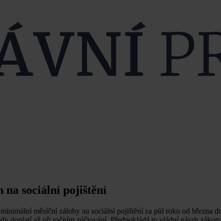
 na sociální pojištění
inimální měsíční zálohy na sociální pojištění za půl roku od března d
y doplatí až při ročním zúčtování. Předpokládá to vládní návrh zákona