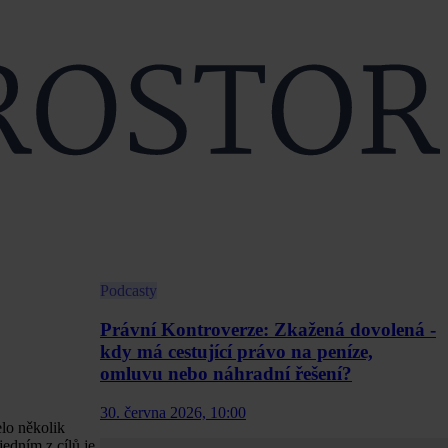
Podcasty
Právní Kontroverze: Zkažená dovolená -
kdy má cestující právo na peníze,
omluvu nebo náhradní řešení?
30. června 2026, 10:00
elo několik
edním z cílů je