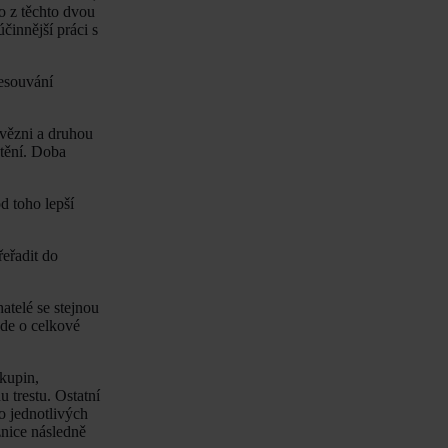
o z těchto dvou
činnější práci s
řesouvání
 vězni a druhou
stění. Doba
d toho lepší
eřadit do
atelé se stejnou
Jde o celkové
kupin,
 trestu. Ostatní
o jednotlivých
znice následně