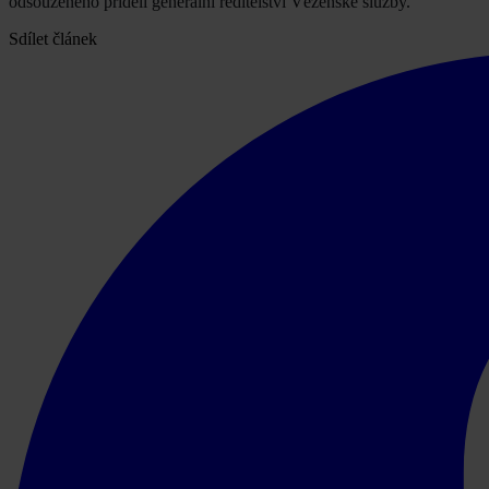
odsouzeného přidělí generální ředitelství Vězeňské služby.
Sdílet článek