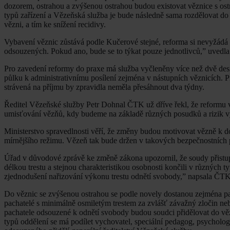
dozorem, ostrahou a zvýšenou ostrahou budou existovat věznice s os
typů zařízení a Vězeňská služba je bude následně sama rozdělovat do
vězni, a tím ke snížení recidivy.
Vybavení věznic zůstává podle Kučerové stejné, reforma si nevyžádá 
odsouzených. Pokud ano, bude se to týkat pouze jednotlivců,” uvedla
Pro zavedení reformy do praxe má služba vyčleněny více než dvě des
půlku k administrativnímu posílení zejména v nástupních věznicích. P
strávená na příjmu by zpravidla neměla přesáhnout dva týdny.
Ředitel Vězeňské služby Petr Dohnal ČTK už dříve řekl, že reformu vní
umisťování vězňů, kdy budeme na základě různých posudků a rizik v
Ministerstvo spravedlnosti věří, že změny budou motivovat vězně k 
mírnějšího režimu. Vězeň tak bude držen v takových bezpečnostních 
Úřad v důvodové zprávě ke změně zákona upozornil, že soudy přistup
délkou trestu a stejnou charakteristikou osobnosti končili v různých
zjednodušení nařizování výkonu trestu odnětí svobody,” napsala ČTK 
Do věznic se zvýšenou ostrahou se podle novely dostanou zejména p
pachatelé s minimálně osmiletým trestem za zvlášť závažný zločin nebo
pachatele odsouzené k odnětí svobody budou soudci přidělovat do vězn
typů oddělení se má podílet vychovatel, speciální pedagog, psycholog