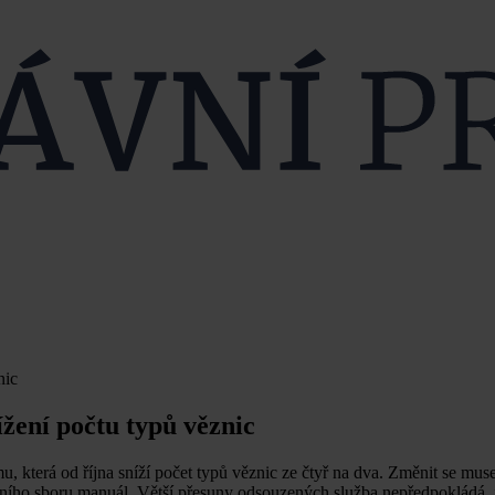
nic
žení počtu typů věznic
, která od října sníží počet typů věznic ze čtyř na dva. Změnit se mus
ostního sboru manuál. Větší přesuny odsouzených služba nepředpokládá, j