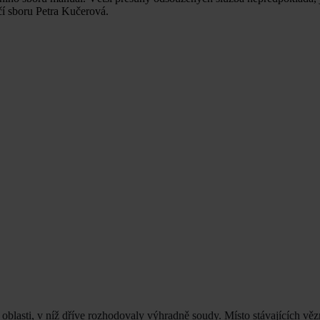
čí sboru Petra Kučerová.
lasti, v níž dříve rozhodovaly výhradně soudy. Místo stávajících věz