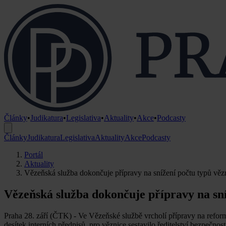
Články
•
Judikatura
•
Legislativa
•
Aktuality
•
Akce
•
Podcasty
Články
Judikatura
Legislativa
Aktuality
Akce
Podcasty
Portál
Aktuality
Vězeňská služba dokončuje přípravy na snížení počtu typů věz
Vězeňská služba dokončuje přípravy na sní
Praha 28. září (ČTK) - Ve Vězeňské službě vrcholí přípravy na reformu
desítek interních předpisů, pro věznice sestavilo ředitelství bezpečn