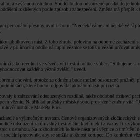
trahou a zvýšenou ostrahou. Soudci budou odsouzené posílat do jednoh
 oddělení rozlišených podle způsobu zabezpečení. Změna má přispět k ú
ani personální přesuny uvnitř sboru. “Neočekáváme ani nějaké větší p
.
ítky tabulkových míst. Z toho zhruba polovinu na odborné zacházení s
rávě v přijímacím oddíle nástupní věznice se totiž u vězňů určovat umí
má jako revoluci ve vězeňství i trestní politice vůbec. “Slibujeme si o
yhodnocovat každého vězně zvlášť,” uvedl.
dobrému chování, protože za odměnu bude možné odsouzené pružněji př
podmínkách, které budou odpovídat aktuálnímu stupni rizika.
ovaly k zařazování odsouzených rozdílně, takže obdobně rizikoví pach
 typech věznic. Například pražský městský soud prosazené změny vítá. “
mluvčí instituce Markéta Puci.
achatelé s výjimečným trestem, členové organizovaných zločineckých s
 lidé odsouzení za úmyslný trestný čin, kteří utekli z vazby či z výkonu
ic s ostrahou. Na rozhodnutích ředitele nástupní věznice o umístění d
 i sociální pracovník, aby se snížila možnost korupce. Do konkrétní vě