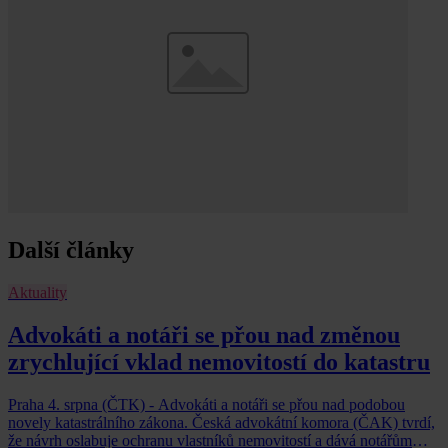
Další články
Aktuality
Advokáti a notáři se přou nad změnou
zrychlující vklad nemovitostí do katastru
Praha 4. srpna (ČTK) - Advokáti a notáři se přou nad podobou
novely katastrálního zákona. Česká advokátní komora (ČAK) tvrdí,
že návrh oslabuje ochranu vlastníků nemovitostí a dává notářům