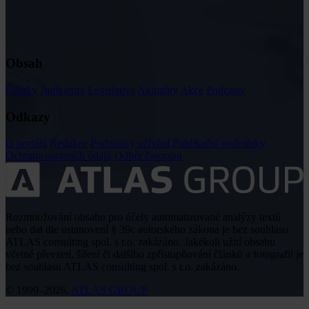
Obsah
Články
Judikatura
Legislativa
Aktuality
Akce
Podcasty
Odkazy
O portálu
Redakce
Podmínky užívání
Publikační podmínky
Ochrana osobních údajů
Odběr časopisu
Rozmnožování obsahu pro účely automatizované analýzy textů
nebo dat dle ustanovení § 39c autorského zákona je bez souhlasu
ATLAS consulting spol. s r.o. zakázáno. Jakékoli užití obsahu
včetně převzetí, šíření či dalšího zpřístupňování článků a fotografií je
bez souhlasu ATLAS consulting spol. s r.o. zakázáno.
© 1999–2026,
ATLAS GROUP