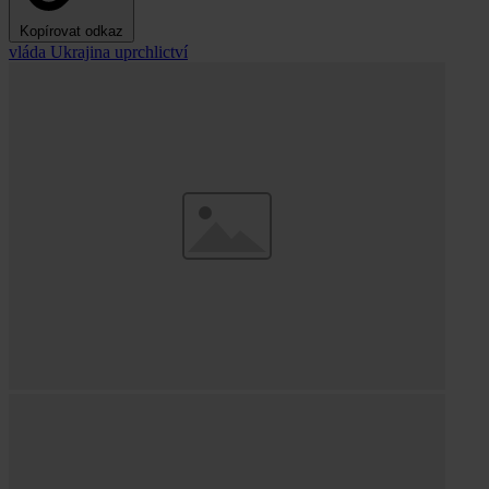
Kopírovat odkaz
vláda
Ukrajina
uprchlictví