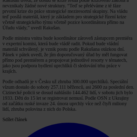
Rakušan uvedl, že dosud se krize řešila podle krizového zákona a
nevznikaly žádné nové struktury. “Teď se přeléváme z té fáze
prvotní krize do práce strategické meziresortní skupiny. Na vládu
teď posílá materiál, který je základem pro strategické řízení krize
včetně strategického týmu včetně pozice koordinátora přímo na
Úřadu vlády,” uvedl Rakušan.
Podle ministra vnitra bude koordinátor zároveň zástupcem premiéra
v expertní komisi, která bude vládě radit. Pokud bude vládní
materiál schválený, je vznik postu podle Rakušana otázkou dní.
Pánek v pátek uvedl, že jím doporučovaný úřad by měl fungovat
přímo pod premiérem a propojovat jednotlivé resorty v tématech,
jako jsou podpora bydlení uprchlíků či sledování trhu práce v
krajích.
Podle odhadů je v Česku už zhruba 300.000 uprchlíků. Speciální
vízum dostalo do soboty 257.111 běženců, asi 2600 za poslední den.
Cizinecké policii se dosud nahlásilo 144.462 lidí, v sobotu jich bylo
1933. Děti do 15 let se registrovat nemusí. Podle OSN z Ukrajiny
od začátku ruské invaze 24. února uprchly více než čtyři miliony
lidí, zhruba polovina z nich do Polska.
Sdílet článek