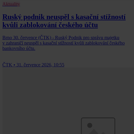
Aktuality
Ruský podnik neuspěl s kasační stížností
kvůli zablokování českého účtu
Brno 30. července (ČTK) - Ruský Podnik pro správu majetku
v zahraničí neuspěl s kasační stížností kvůli zablokování českého
bankovního účtu.
ČTK
•
31. července 2026, 10:55