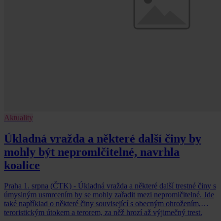
Aktuality
Úkladná vražda a některé další činy by
mohly být nepromlčitelné, navrhla
koalice
Praha 1. srpna (ČTK) - Úkladná vražda a některé další trestné činy s
úmyslným usmrcením by se mohly zařadit mezi nepromlčitelné. Jde
také například o některé činy související s obecným ohrožením,
teroristickým útokem a terorem, za něž hrozí až výjimečný trest.