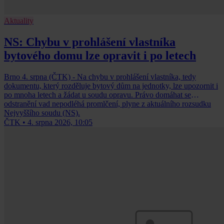
Aktuality
NS: Chybu v prohlášení vlastníka
bytového domu lze opravit i po letech
Brno 4. srpna (ČTK) - Na chybu v prohlášení vlastníka, tedy
dokumentu, který rozděluje bytový dům na jednotky, lze upozornit i
po mnoha letech a žádat u soudu opravu. Právo domáhat se
odstranění vad nepodléhá promlčení, plyne z aktuálního rozsudku
Nejvyššího soudu (NS).
ČTK
•
4. srpna 2026, 10:05