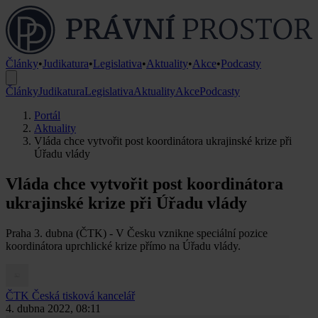
Články
•
Judikatura
•
Legislativa
•
Aktuality
•
Akce
•
Podcasty
Články
Judikatura
Legislativa
Aktuality
Akce
Podcasty
Portál
Aktuality
Vláda chce vytvořit post koordinátora ukrajinské krize při
Úřadu vlády
Vláda chce vytvořit post koordinátora
ukrajinské krize při Úřadu vlády
Praha 3. dubna (ČTK) - V Česku vznikne speciální pozice
koordinátora uprchlické krize přímo na Úřadu vlády.
ČTK
Česká tisková kancelář
4. dubna 2022, 08:11