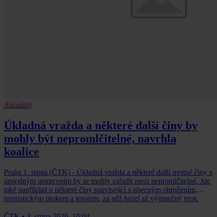
Aktuality
Úkladná vražda a některé další činy by
mohly být nepromlčitelné, navrhla
koalice
Praha 1. srpna (ČTK) - Úkladná vražda a některé další trestné činy s
úmyslným usmrcením by se mohly zařadit mezi nepromlčitelné. Jde
také například o některé činy související s obecným ohrožením,
teroristickým útokem a terorem, za něž hrozí až výjimečný trest.
ČTK
•
3. srpna 2026, 10:04