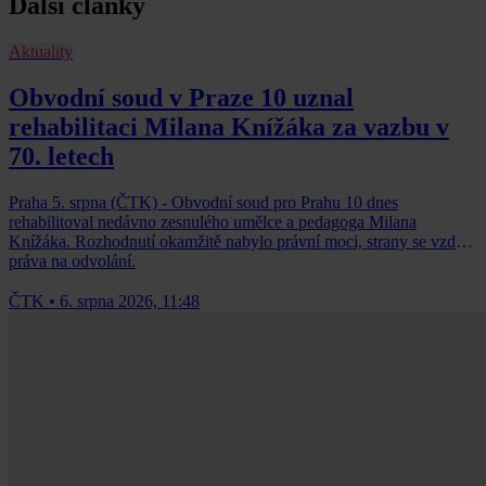
Další články
Aktuality
Obvodní soud v Praze 10 uznal
rehabilitaci Milana Knížáka za vazbu v
70. letech
Praha 5. srpna (ČTK) - Obvodní soud pro Prahu 10 dnes
rehabilitoval nedávno zesnulého umělce a pedagoga Milana
Knížáka. Rozhodnutí okamžitě nabylo právní moci, strany se vzdaly
práva na odvolání.
ČTK
•
6. srpna 2026, 11:48