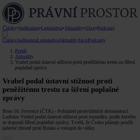
Články
•
Judikatura
•
Legislativa
•
Aktuality
•
Akce
•
Podcasty
Články
Judikatura
Legislativa
Aktuality
Akce
Podcasty
Portál
Aktuality
Vrabel podal ústavní stížnost proti peněžitému trestu za šíření
poplašné zprávy
Vrabel podal ústavní stížnost proti
peněžitému trestu za šíření poplašné
zprávy
Brno 16. července (ČTK) - Pořadatel protivládních demonstrací
Ladislav Vrabel podal ústavní stížnost proti rozsudku, podle kterého
se dopustil šíření poplašné zprávy. Tvrdil, že Česko plánuje použít
jaderné zbraně proti Rusku a vstoupit do války.