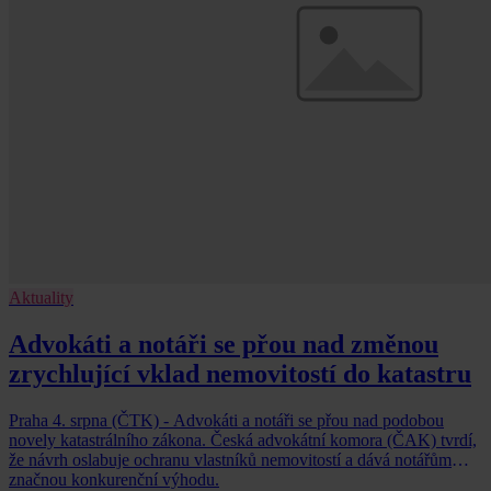
Aktuality
Advokáti a notáři se přou nad změnou
zrychlující vklad nemovitostí do katastru
Praha 4. srpna (ČTK) - Advokáti a notáři se přou nad podobou
novely katastrálního zákona. Česká advokátní komora (ČAK) tvrdí,
že návrh oslabuje ochranu vlastníků nemovitostí a dává notářům
značnou konkurenční výhodu.