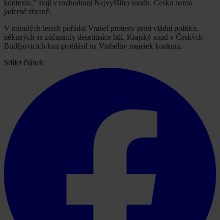
kontextu,” stojí v rozhodnutí Nejvyššího soudu. Česko nemá
jaderné zbraně.
V minulých letech pořádal Vrabel protesty proti vládní politice,
některých se zúčastnily desetitisíce lidí. Krajský soud v Českých
Budějovicích loni prohlásil na Vrabelův majetek konkurz.
Sdílet článek