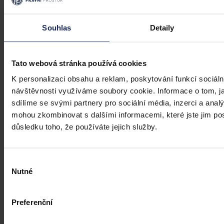
Ruský podnik neuspěl s kasační stížností
Souhlas
Detaily
kvůli zablokování českého účtu
Brno 30. července (ČTK) - Ruský Podnik pro správu majetku
v zahraničí neuspěl s kasační stížností kvůli zablokování českého
Tato webová stránka používá cookies
bankovního účtu.
K personalizaci obsahu a reklam, poskytování funkcí sociáln
návštěvnosti využíváme soubory cookie. Informace o tom, j
ČTK
•
31. července 2026, 10:55
sdílíme se svými partnery pro sociální média, inzerci a analý
mohou zkombinovat s dalšími informacemi, které jste jim posk
důsledku toho, že používáte jejich služby.
Výběr
Nutné
souhlasu
Preferenční