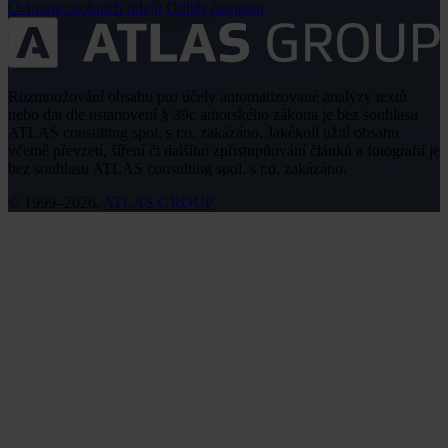
Ochrana osobních údajů
Odběr časopisu
Rozmnožování obsahu pro účely automatizované analýzy textů
nebo dat dle ustanovení § 39c autorského zákona je bez souhlasu
ATLAS consulting spol. s r.o. zakázáno. Jakékoli užití obsahu
včetně převzetí, šíření či dalšího zpřístupňování článků a fotografií je
bez souhlasu ATLAS consulting spol. s r.o. zakázáno.
© 1999–2026,
ATLAS GROUP