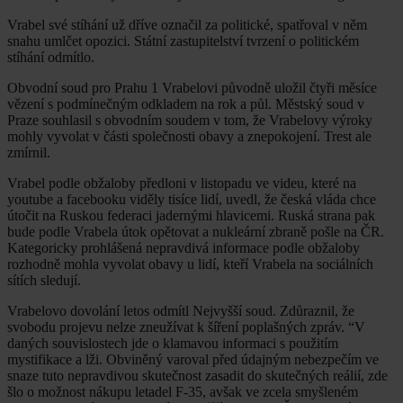
Vrabel své stíhání už dříve označil za politické, spatřoval v něm
snahu umlčet opozici. Státní zastupitelství tvrzení o politickém
stíhání odmítlo.
Obvodní soud pro Prahu 1 Vrabelovi původně uložil čtyři měsíce
vězení s podmínečným odkladem na rok a půl. Městský soud v
Praze souhlasil s obvodním soudem v tom, že Vrabelovy výroky
mohly vyvolat v části společnosti obavy a znepokojení. Trest ale
zmírnil.
Vrabel podle obžaloby předloni v listopadu ve videu, které na
youtube a facebooku viděly tisíce lidí, uvedl, že česká vláda chce
útočit na Ruskou federaci jadernými hlavicemi. Ruská strana pak
bude podle Vrabela útok opětovat a nukleární zbraně pošle na ČR.
Kategoricky prohlášená nepravdivá informace podle obžaloby
rozhodně mohla vyvolat obavy u lidí, kteří Vrabela na sociálních
sítích sledují.
Vrabelovo dovolání letos odmítl Nejvyšší soud. Zdůraznil, že
svobodu projevu nelze zneužívat k šíření poplašných zpráv. “V
daných souvislostech jde o klamavou informaci s použitím
mystifikace a lži. Obviněný varoval před údajným nebezpečím ve
snaze tuto nepravdivou skutečnost zasadit do skutečných reálií, zde
šlo o možnost nákupu letadel F-35, avšak ve zcela smyšleném