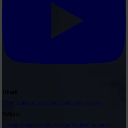
Obsah
Články
Judikatura
Legislativa
Aktuality
Akce
Podcasty
Odkazy
O portálu
Redakce
Podmínky užívání
Publikační podmínky