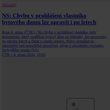
Aktuality
NS: Chybu v prohlášení vlastníka
bytového domu lze opravit i po letech
Brno 4. srpna (ČTK) - Na chybu v prohlášení vlastníka, tedy
dokumentu, který rozděluje bytový dům na jednotky, lze upozornit i
po mnoha letech a žádat u soudu opravu. Právo domáhat se
odstranění vad nepodléhá promlčení, plyne z aktuálního rozsudku
Nejvyššího soudu (NS).
ČTK
•
4. srpna 2026, 10:05