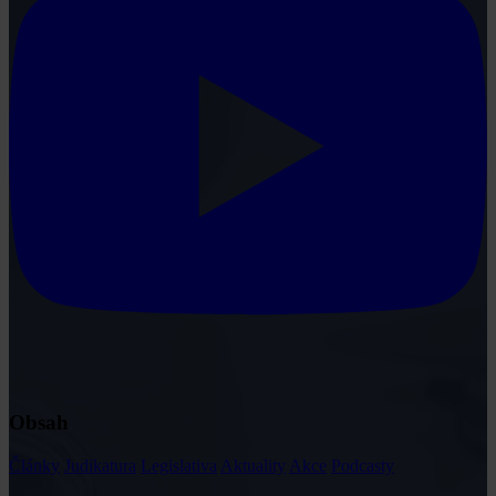
Obsah
Články
Judikatura
Legislativa
Aktuality
Akce
Podcasty