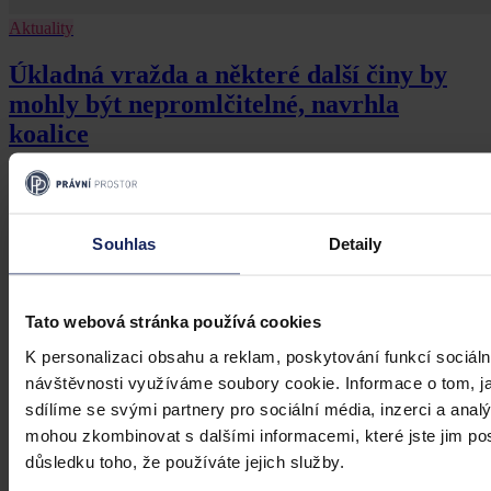
Aktuality
Úkladná vražda a některé další činy by
mohly být nepromlčitelné, navrhla
koalice
Praha 1. srpna (ČTK) - Úkladná vražda a některé další trestné činy s
úmyslným usmrcením by se mohly zařadit mezi nepromlčitelné. Jde
také například o některé činy související s obecným ohrožením,
teroristickým útokem a terorem, za něž hrozí až výjimečný trest.
Souhlas
Detaily
ČTK
•
3. srpna 2026, 10:04
Tato webová stránka používá cookies
K personalizaci obsahu a reklam, poskytování funkcí sociáln
návštěvnosti využíváme soubory cookie. Informace o tom, j
sdílíme se svými partnery pro sociální média, inzerci a analý
mohou zkombinovat s dalšími informacemi, které jste jim posk
důsledku toho, že používáte jejich služby.