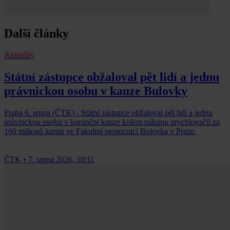
Další články
Aktuality
Státní zástupce obžaloval pět lidí a jednu
právnickou osobu v kauze Bulovky
Praha 6. srpna (ČTK) - Státní zástupce obžaloval pět lidí a jednu
právnickou osobu v korupční kauze kolem nákupu urychlovačů za
160 milionů korun ve Fakultní nemocnici Bulovka v Praze.
ČTK
•
7. srpna 2026, 10:11