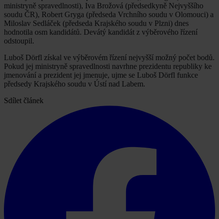
ministryně spravedlnosti), Iva Brožová (předsedkyně Nejvyššího
soudu ČR), Robert Gryga (předseda Vrchního soudu v Olomouci) a
Miloslav Sedláček (předseda Krajského soudu v Plzni) dnes
hodnotila osm kandidátů. Devátý kandidát z výběrového řízení
odstoupil.
Luboš Dörfl získal ve výběrovém řízení nejvyšší možný počet bodů.
Pokud jej ministryně spravedlnosti navrhne prezidentu republiky ke
jmenování a prezident jej jmenuje, ujme se Luboš Dörfl funkce
předsedy Krajského soudu v Ústí nad Labem.
Sdílet článek