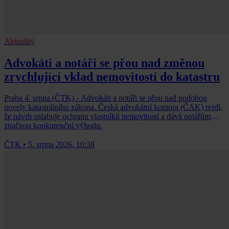
Aktuality
Advokáti a notáři se přou nad změnou
zrychlující vklad nemovitostí do katastru
Praha 4. srpna (ČTK) - Advokáti a notáři se přou nad podobou
novely katastrálního zákona. Česká advokátní komora (ČAK) tvrdí,
že návrh oslabuje ochranu vlastníků nemovitostí a dává notářům
značnou konkurenční výhodu.
ČTK
•
5. srpna 2026, 10:38