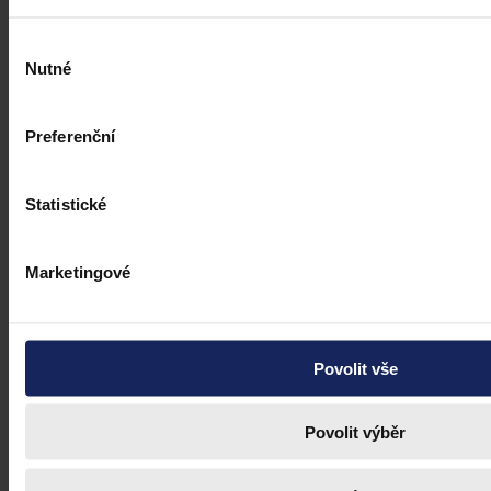
Výběr
Nutné
souhlasu
Preferenční
Statistické
Marketingové
Povolit vše
Právní portál, jehož cílovou skupinou jsou nejenom právní
profesionálové a zástupci právnických profesí, ale všichni, kteří
potřebují právní informace.
Povolit výběr