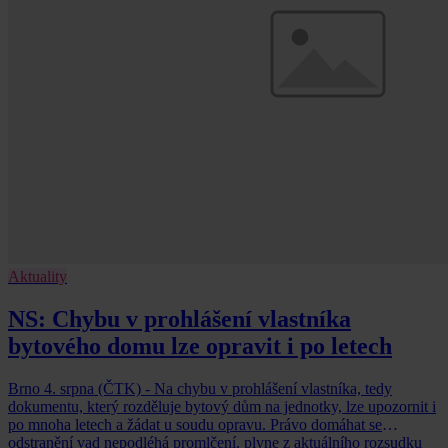
Aktuality
NS: Chybu v prohlášení vlastníka
bytového domu lze opravit i po letech
Brno 4. srpna (ČTK) - Na chybu v prohlášení vlastníka, tedy
dokumentu, který rozděluje bytový dům na jednotky, lze upozornit i
po mnoha letech a žádat u soudu opravu. Právo domáhat se
odstranění vad nepodléhá promlčení, plyne z aktuálního rozsudku