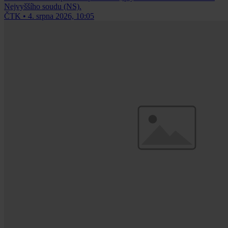
Nejvyššího soudu (NS).
ČTK
•
4. srpna 2026, 10:05