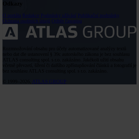
Odkazy
O portálu
Redakce
Podmínky užívání
Publikační podmínky
Ochrana osobních údajů
Odběr časopisu
Rozmnožování obsahu pro účely automatizované analýzy textů
nebo dat dle ustanovení § 39c autorského zákona je bez souhlasu
ATLAS consulting spol. s r.o. zakázáno. Jakékoli užití obsahu
včetně převzetí, šíření či dalšího zpřístupňování článků a fotografií je
bez souhlasu ATLAS consulting spol. s r.o. zakázáno.
© 1999–2026,
ATLAS GROUP