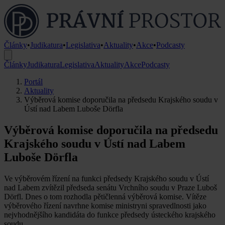
Články
•
Judikatura
•
Legislativa
•
Aktuality
•
Akce
•
Podcasty
Články
Judikatura
Legislativa
Aktuality
Akce
Podcasty
Portál
Aktuality
Výběrová komise doporučila na předsedu Krajského soudu v
Ústí nad Labem Luboše Dörfla
Výběrová komise doporučila na předsedu
Krajského soudu v Ústí nad Labem
Luboše Dörfla
Ve výběrovém řízení na funkci předsedy Krajského soudu v Ústí
nad Labem zvítězil předseda senátu Vrchního soudu v Praze Luboš
Dörfl. Dnes o tom rozhodla pětičlenná výběrová komise. Vítěze
výběrového řízení navrhne komise ministryni spravedlnosti jako
nejvhodnějšího kandidáta do funkce předsedy ústeckého krajského
soudu.