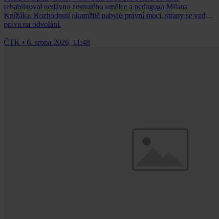
rehabilitoval nedávno zesnulého umělce a pedagoga Milana
Knížáka. Rozhodnutí okamžitě nabylo právní moci, strany se vzdaly
práva na odvolání.
ČTK
•
6. srpna 2026, 11:48