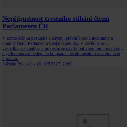
Nepřípustnost trestního stíhání členů
Parlamentu ČR
V tomto článku postupně analyzuji právní úpravu indemnity a
imunity členů Parlamentu České republiky. V závěru shrnu
výsledky své analýzy a pokusím se navrhnout vhodnou úpravu de
lege ferenda s ohledem na komparaci těchto institutů se zahraniční
úpravou.
Alžběta Příkaská
•
20. září 2017, 22:00