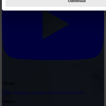
Odmítnout
Obsah
Články
Judikatura
Legislativa
Aktuality
Akce
Podcasty
Odkazy