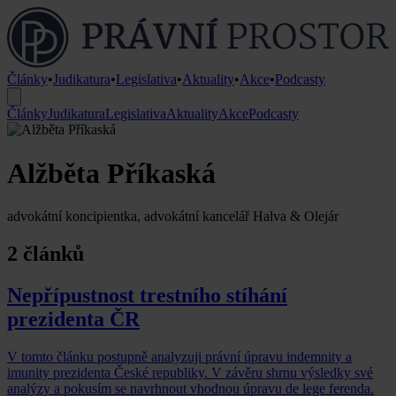
Články
•
Judikatura
•
Legislativa
•
Aktuality
•
Akce
•
Podcasty
Články
Judikatura
Legislativa
Aktuality
Akce
Podcasty
Alžběta Příkaská
advokátní koncipientka, advokátní kancelář Halva & Olejár
2 článků
Nepřípustnost trestního stíhání
prezidenta ČR
V tomto článku postupně analyzuji právní úpravu indemnity a
imunity prezidenta České republiky. V závěru shrnu výsledky své
analýzy a pokusím se navrhnout vhodnou úpravu de lege ferenda.