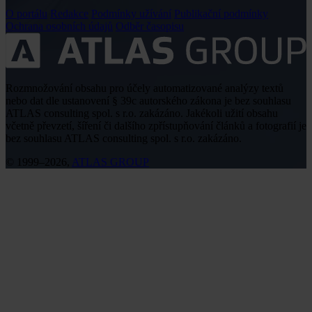
O portálu
Redakce
Podmínky užívání
Publikační podmínky
Ochrana osobních údajů
Odběr časopisu
Rozmnožování obsahu pro účely automatizované analýzy textů
nebo dat dle ustanovení § 39c autorského zákona je bez souhlasu
ATLAS consulting spol. s r.o. zakázáno. Jakékoli užití obsahu
včetně převzetí, šíření či dalšího zpřístupňování článků a fotografií je
bez souhlasu ATLAS consulting spol. s r.o. zakázáno.
© 1999–2026,
ATLAS GROUP