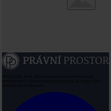
Právní portál, jehož cílovou skupinou jsou nejenom právní
profesionálové a zástupci právnických profesí, ale všichni, kteří
potřebují právní informace.