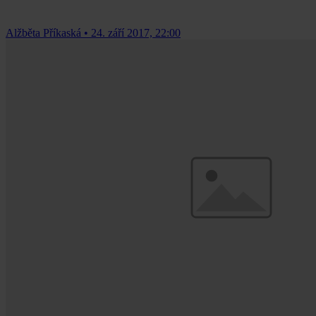
Alžběta Příkaská
•
24. září 2017, 22:00