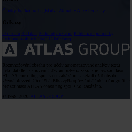
Články
Judikatura
Legislativa
Aktuality
Akce
Podcasty
Odkazy
O portálu
Redakce
Podmínky užívání
Publikační podmínky
Ochrana osobních údajů
Odběr časopisu
Rozmnožování obsahu pro účely automatizované analýzy textů
nebo dat dle ustanovení § 39c autorského zákona je bez souhlasu
ATLAS consulting spol. s r.o. zakázáno. Jakékoli užití obsahu
včetně převzetí, šíření či dalšího zpřístupňování článků a fotografií je
bez souhlasu ATLAS consulting spol. s r.o. zakázáno.
© 1999–2026,
ATLAS GROUP