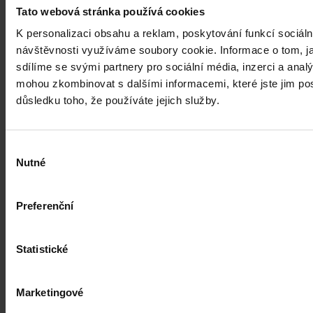
Tato webová stránka používá cookies
K personalizaci obsahu a reklam, poskytování funkcí sociáln
návštěvnosti využíváme soubory cookie. Informace o tom, j
sdílíme se svými partnery pro sociální média, inzerci a analý
mohou zkombinovat s dalšími informacemi, které jste jim posk
důsledku toho, že používáte jejich služby.
Výběr
Nutné
souhlasu
Preferenční
Statistické
Právní portál, jehož cílovou skupinou jsou nejenom právní
Marketingové
profesionálové a zástupci právnických profesí, ale všichni, kteří
potřebují právní informace.