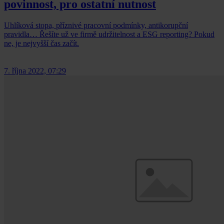
povinnost, pro ostatní nutnost
Uhlíková stopa, příznivé pracovní podmínky, antikorupční
pravidla… Řešíte už ve firmě udržitelnost a ESG reporting? Pokud
ne, je nejvyšší čas začít.
7. října 2022, 07:29