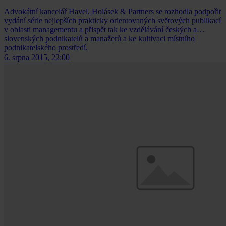
Advokátní kancelář Havel, Holásek & Partners se rozhodla podpořit
vydání série nejlepších prakticky orientovaných světových publikací
v oblasti managementu a přispět tak ke vzdělávání českých a
slovenských podnikatelů a manažerů a ke kultivaci místního
podnikatelského prostředí.
6. srpna 2015, 22:00