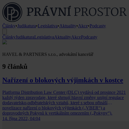
Články
•
Judikatura
•
Legislativa
•
Aktuality
•
Akce
•
Podcasty
Články
Judikatura
Legislativa
Aktuality
Akce
Podcasty
HAVEL & PARTNERS s.r.o., advokátní kancelář
9 článků
Nařízení o blokových výjimkách v kostce
Platforma Distribution Law Center (DLC) vydává od prosince 2021
každý týden zpravodaje, které shrnují hlavní změny unijní regulace
dodavatelsko-odběratelských vztahů, které s sebou přináší
novelizace nařízení o blokových výjimkách („VBER“) a
doprovodných Pokynů k vertikálním omezením („Pokyny“).
14. října 2022, 04:04