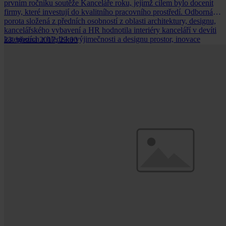
prvním ročníku soutěže Kanceláře roku, jejímž cílem bylo docenit
firmy, které investují do kvalitního pracovního prostředí. Odborná
porota složená z předních osobností z oblasti architektury, designu,
kancelářského vybavení a HR hodnotila interiéry kanceláří v devíti
kategoriích z hlediska výjimečnosti a designu prostor, inovace
23. března 2017, 23:00
celkové atmosféry a především kvality pracovního prostředí pro
samotné zaměstnance. Havel, Holásek & Partners získala první cenu
v kategorii advokátní kanceláře.