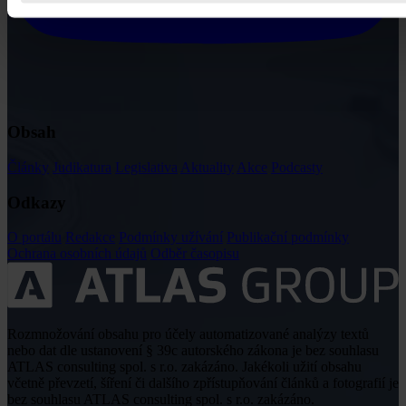
Obsah
Články
Judikatura
Legislativa
Aktuality
Akce
Podcasty
Odkazy
O portálu
Redakce
Podmínky užívání
Publikační podmínky
Ochrana osobních údajů
Odběr časopisu
Rozmnožování obsahu pro účely automatizované analýzy textů
nebo dat dle ustanovení § 39c autorského zákona je bez souhlasu
ATLAS consulting spol. s r.o. zakázáno. Jakékoli užití obsahu
včetně převzetí, šíření či dalšího zpřístupňování článků a fotografií je
bez souhlasu ATLAS consulting spol. s r.o. zakázáno.