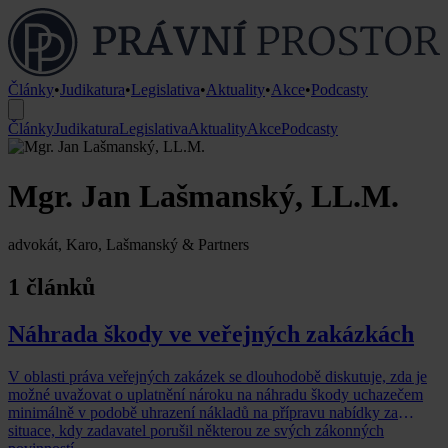
Články
•
Judikatura
•
Legislativa
•
Aktuality
•
Akce
•
Podcasty
Články
Judikatura
Legislativa
Aktuality
Akce
Podcasty
Mgr. Jan Lašmanský, LL.M.
advokát, Karo, Lašmanský & Partners
1 článků
Náhrada škody ve veřejných zakázkách
V oblasti práva veřejných zakázek se dlouhodobě diskutuje, zda je
možné uvažovat o uplatnění nároku na náhradu škody uchazečem
minimálně v podobě uhrazení nákladů na přípravu nabídky za
situace, kdy zadavatel porušil některou ze svých zákonných