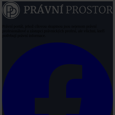
Právní portál, jehož cílovou skupinou jsou nejenom právní
profesionálové a zástupci právnických profesí, ale všichni, kteří
potřebují právní informace.