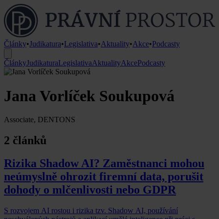
Články
•
Judikatura
•
Legislativa
•
Aktuality
•
Akce
•
Podcasty
Články
Judikatura
Legislativa
Aktuality
Akce
Podcasty
Jana Vorlíček Soukupová
Associate, DENTONS
2 článků
Rizika Shadow AI? Zaměstnanci mohou
neúmyslně ohrozit firemní data, porušit
dohody o mlčenlivosti nebo GDPR
S rozvojem AI rostou i rizika tzv. Shadow AI, používání