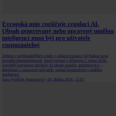
Evropská unie rozšiřuje regulaci AI.
Obsah generovaný nebo upravený umělou
inteligencí musí být pro uživatele
rozpoznatelný
Jednou z nejzásadnějších změn v oblasti regulace AI budou nová
pravidla transparentnosti, která vstoupí v účinnost 2. srpna 2026.
Zavádějí povinnost jakýkoli AI obsah označit, informovat o
deepfakes a upozornit uživatele, pokud komunikuje s umělou
inteligencí.
Jana Vorlíček Soukupová
•
20. dubna 2026, 12:07