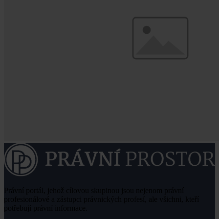
Právní portál, jehož cílovou skupinou jsou nejenom právní
profesionálové a zástupci právnických profesí, ale všichni, kteří
potřebují právní informace.