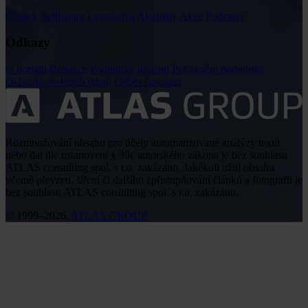
Články
Judikatura
Legislativa
Aktuality
Akce
Podcasty
Odkazy
O portálu
Redakce
Podmínky užívání
Publikační podmínky
Ochrana osobních údajů
Odběr časopisu
Rozmnožování obsahu pro účely automatizované analýzy textů
nebo dat dle ustanovení § 39c autorského zákona je bez souhlasu
ATLAS consulting spol. s r.o. zakázáno. Jakékoli užití obsahu
včetně převzetí, šíření či dalšího zpřístupňování článků a fotografií je
bez souhlasu ATLAS consulting spol. s r.o. zakázáno.
© 1999–2026,
ATLAS GROUP