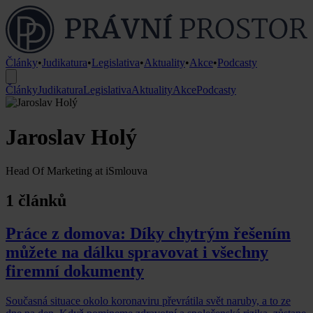
Články
•
Judikatura
•
Legislativa
•
Aktuality
•
Akce
•
Podcasty
Články
Judikatura
Legislativa
Aktuality
Akce
Podcasty
Jaroslav Holý
Head Of Marketing at iSmlouva
1 článků
Práce z domova: Díky chytrým řešením
můžete na dálku spravovat i všechny
firemní dokumenty
Současná situace okolo koronaviru převrátila svět naruby, a to ze