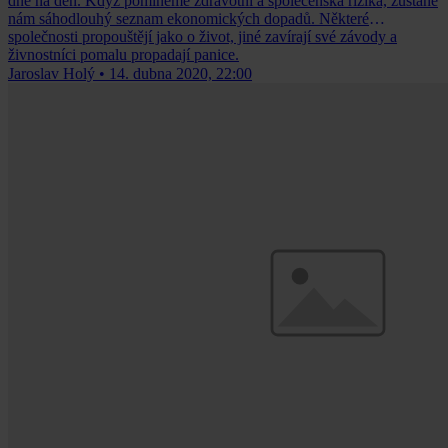
dne na den. Když pomineme zdravotní a společenská rizika, zůstane
nám sáhodlouhý seznam ekonomických dopadů. Některé
společnosti propouštějí jako o život, jiné zavírají své závody a
živnostníci pomalu propadají panice.
Jaroslav Holý
•
14. dubna 2020, 22:00