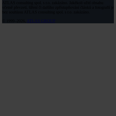
ATLAS consulting spol. s r.o. zakázáno. Jakékoli užití obsahu
včetně převzetí, šíření či dalšího zpřístupňování článků a fotografií je
bez souhlasu ATLAS consulting spol. s r.o. zakázáno.
© 1999–2026,
ATLAS GROUP