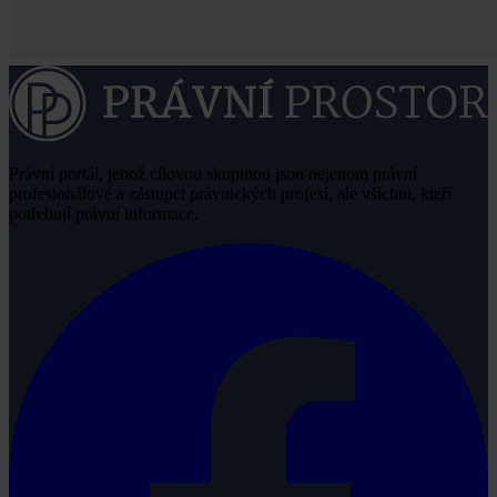
Právní portál, jehož cílovou skupinou jsou nejenom právní
profesionálové a zástupci právnických profesí, ale všichni, kteří
potřebují právní informace.