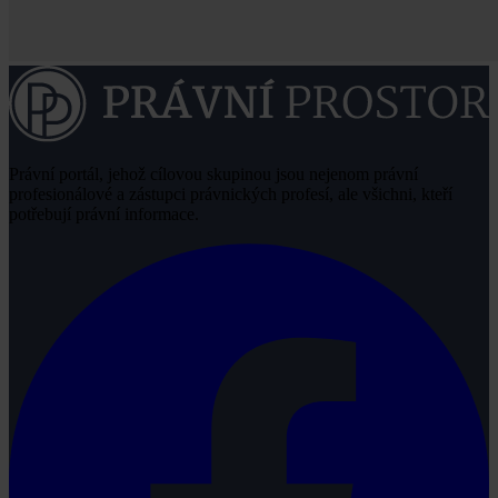
Právní portál, jehož cílovou skupinou jsou nejenom právní
profesionálové a zástupci právnických profesí, ale všichni, kteří
potřebují právní informace.