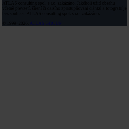
ATLAS consulting spol. s r.o. zakázáno. Jakékoli užití obsahu
včetně převzetí, šíření či dalšího zpřístupňování článků a fotografií je
bez souhlasu ATLAS consulting spol. s r.o. zakázáno.
© 1999–2026,
ATLAS GROUP