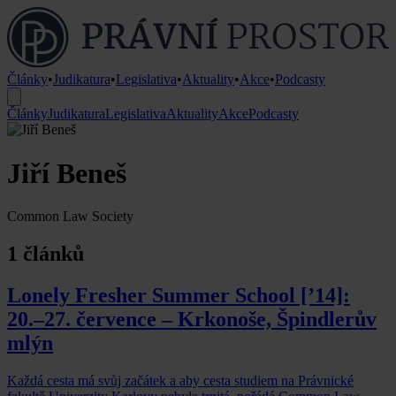
Články
•
Judikatura
•
Legislativa
•
Aktuality
•
Akce
•
Podcasty
Články
Judikatura
Legislativa
Aktuality
Akce
Podcasty
Jiří Beneš
Common Law Society
1 článků
Lonely Fresher Summer School [’14]:
20.–27. července – Krkonoše, Špindlerův
mlýn
Každá cesta má svůj začátek a aby cesta studiem na Právnické