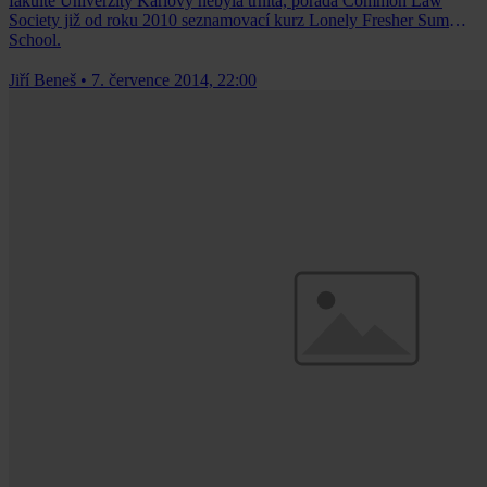
fakultě Univerzity Karlovy nebyla trnitá, pořádá Common Law
Society již od roku 2010 seznamovací kurz Lonely Fresher Summer
School.
Jiří Beneš
•
7. července 2014, 22:00