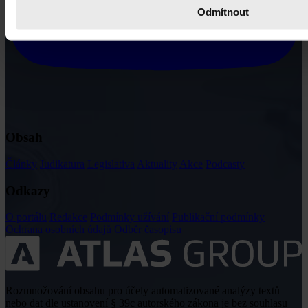
Odmítnout
Obsah
Články
Judikatura
Legislativa
Aktuality
Akce
Podcasty
Odkazy
O portálu
Redakce
Podmínky užívání
Publikační podmínky
Ochrana osobních údajů
Odběr časopisu
Rozmnožování obsahu pro účely automatizované analýzy textů
nebo dat dle ustanovení § 39c autorského zákona je bez souhlasu