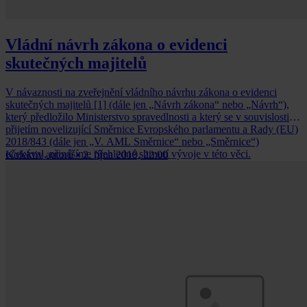
Vládní návrh zákona o evidenci
skutečných majitelů
V návaznosti na zveřejnění vládního návrhu zákona o evidenci
skutečných majitelů [1] (dále jen „Návrh zákona“ nebo „Návrh“),
který předložilo Ministerstvo spravedlnosti a který se v souvislosti s
přijetím novelizující Směrnice Evropského parlamentu a Rady (EU)
2018/843 (dále jen „V. AML Směrnice“ nebo „Směrnice“)
očekával, přinášíme přehledné shrnutí vývoje v této věci.
Kolektiv autorů
•
2. října 2019, 22:00