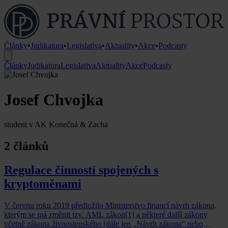
Články
•
Judikatura
•
Legislativa
•
Aktuality
•
Akce
•
Podcasty
Články
Judikatura
Legislativa
Aktuality
Akce
Podcasty
Josef Chvojka
student v AK Konečná & Zacha
2 článků
Regulace činností spojených s
kryptoměnami
V červnu roku 2019 předložilo Ministerstvo financí návrh zákona,
kterým se má změnit tzv. AML zákon[1] a některé další zákony
včetně zákona živnostenského (dále jen „Návrh zákona“ nebo