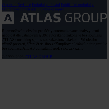
O portálu
Redakce
Podmínky užívání
Publikační podmínky
Ochrana osobních údajů
Odběr časopisu
Rozmnožování obsahu pro účely automatizované analýzy textů
nebo dat dle ustanovení § 39c autorského zákona je bez souhlasu
ATLAS consulting spol. s r.o. zakázáno. Jakékoli užití obsahu
včetně převzetí, šíření či dalšího zpřístupňování článků a fotografií je
bez souhlasu ATLAS consulting spol. s r.o. zakázáno.
© 1999–2026,
ATLAS GROUP