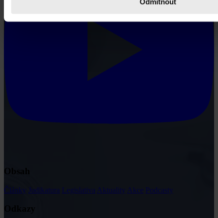
Odmítnout
Obsah
Články
Judikatura
Legislativa
Aktuality
Akce
Podcasty
Odkazy