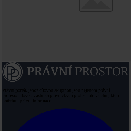
Právní portál, jehož cílovou skupinou jsou nejenom právní
profesionálové a zástupci právnických profesí, ale všichni, kteří
potřebují právní informace.