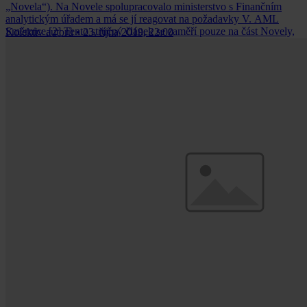
„Novela“). Na Novele spolupracovalo ministerstvo s Finančním
analytickým úřadem a má se jí reagovat na požadavky V. AML
Směrnice.[2] Tento stručný článek se zaměří pouze na část Novely,
Kolektiv autorů
•
23. října 2019, 22:00
která upravuje regulaci činností spojených s kryptoměnami.