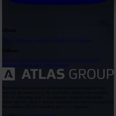
Obsah
Články
Judikatura
Legislativa
Aktuality
Akce
Podcasty
Odkazy
O portálu
Redakce
Podmínky užívání
Publikační podmínky
Ochrana osobních údajů
Odběr časopisu
Rozmnožování obsahu pro účely automatizované analýzy textů
nebo dat dle ustanovení § 39c autorského zákona je bez souhlasu
ATLAS consulting spol. s r.o. zakázáno. Jakékoli užití obsahu
včetně převzetí, šíření či dalšího zpřístupňování článků a fotografií je
bez souhlasu ATLAS consulting spol. s r.o. zakázáno.
© 1999–2026,
ATLAS GROUP