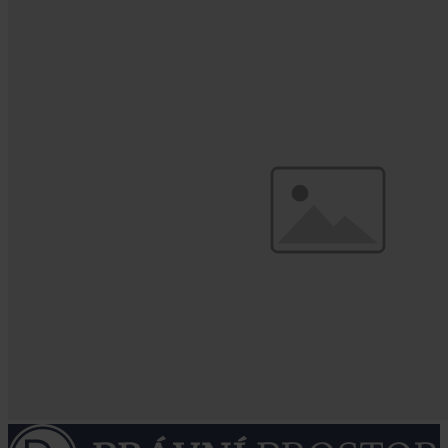
dědice odmítnuvšího dědictví s výhradou povinného dílu a zda tito
potomci nabývají právo na povinný díl. Je proto nutno užít obecná
ustanovení, která však reagují na odlišné situace a z nich vyvozená
řešení mohou vyvolávat aplikační problémy.