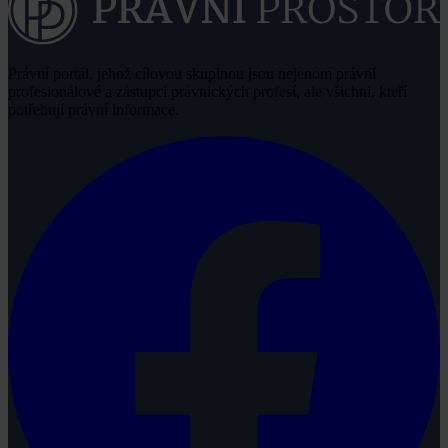
Právní portál, jehož cílovou skupinou jsou nejenom právní
profesionálové a zástupci právnických profesí, ale všichni, kteří
potřebují právní informace.