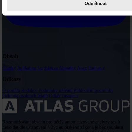
Odmítnout
Obsah
Články
Judikatura
Legislativa
Aktuality
Akce
Podcasty
Odkazy
O portálu
Redakce
Podmínky užívání
Publikační podmínky
Ochrana osobních údajů
Odběr časopisu
Rozmnožování obsahu pro účely automatizované analýzy textů
nebo dat dle ustanovení § 39c autorského zákona je bez souhlasu