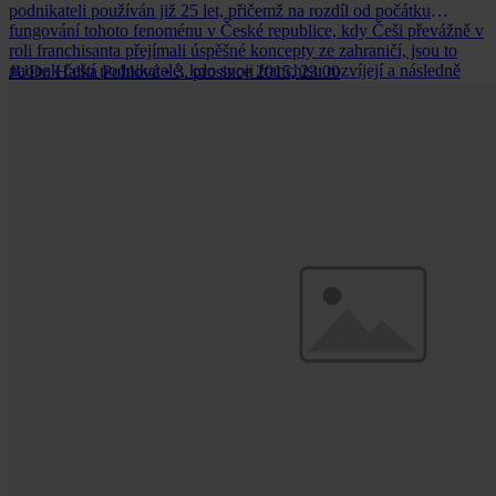
podnikateli používán již 25 let, přičemž na rozdíl od počátku
fungování tohoto fenoménu v České republice, kdy Češi převážně v
roli franchisanta přejímali úspěšné koncepty ze zahraničí, jsou to
naopak čeští podnikatelé, kdo svoji franchisu rozvíjejí a následně
JUDr. Halka Pohlová
•
3. prosince 2015, 23:00
poskytují do zahraničí.