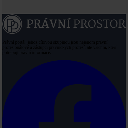
Právní portál, jehož cílovou skupinou jsou nejenom právní
profesionálové a zástupci právnických profesí, ale všichni, kteří
potřebují právní informace.