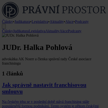
Články
•
Judikatura
•
Legislativa
•
Aktuality
•
Akce
•
Podcasty
Články
Judikatura
Legislativa
Aktuality
Akce
Podcasty
JUDr. Halka Pohlová
advokátka AK Noerr a členka správní rady České asociace
franchisingu
1 článků
Jak správně nastavit franchisovou
smlouvu
Na českém trhu se v poslední době stává franchising stále
populárnější formou podnikání. Tento systém je přitom českými