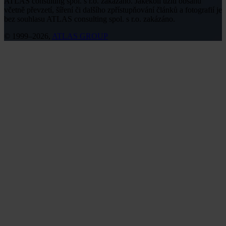
ATLAS consulting spol. s r.o. zakázáno. Jakékoli užití obsahu
včetně převzetí, šíření či dalšího zpřístupňování článků a fotografií je
bez souhlasu ATLAS consulting spol. s r.o. zakázáno.
© 1999–2026,
ATLAS GROUP