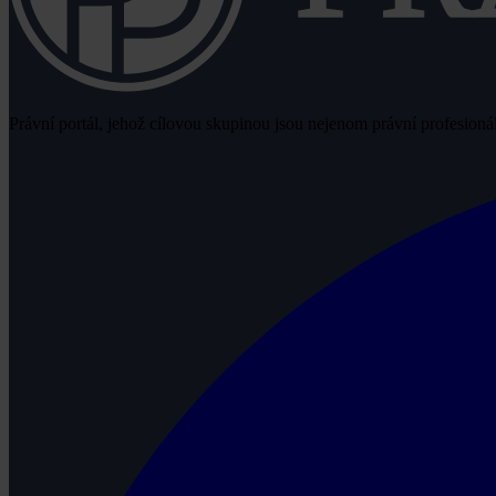
Právní portál, jehož cílovou skupinou jsou nejenom právní profesionálo