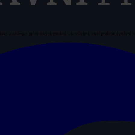
vé a zástupci právnických profesí, ale všichni, kteří potřebují právní 