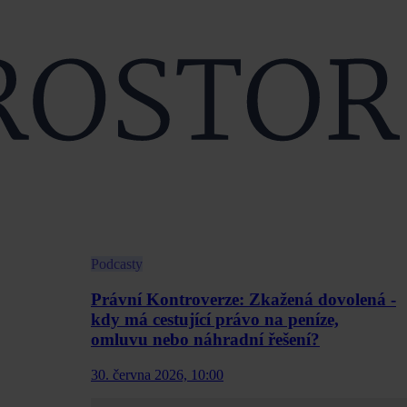
Podcasty
Právní Kontroverze: Zkažená dovolená -
kdy má cestující právo na peníze,
omluvu nebo náhradní řešení?
30. června 2026, 10:00