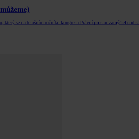
t můžeme)
, který se na letošním ročníku kongresu Právní prostor zamýšlel nad 