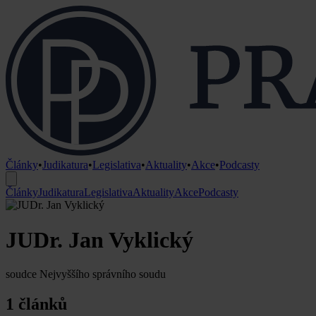
Články
•
Judikatura
•
Legislativa
•
Aktuality
•
Akce
•
Podcasty
Články
Judikatura
Legislativa
Aktuality
Akce
Podcasty
JUDr. Jan Vyklický
soudce Nejvyššího správního soudu
1 článků