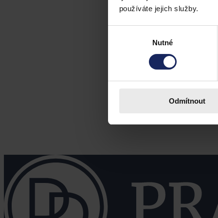
používáte jejich služby.
Výběr
Nutné
souhlasu
Odmítnout