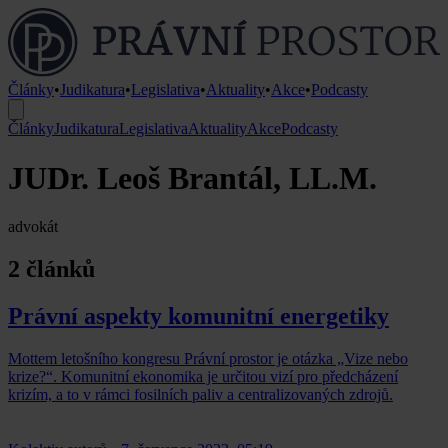
Články
•
Judikatura
•
Legislativa
•
Aktuality
•
Akce
•
Podcasty
Články
Judikatura
Legislativa
Aktuality
Akce
Podcasty
JUDr. Leoš Brantál, LL.M.
advokát
2 článků
Právní aspekty komunitní energetiky
Mottem letošního kongresu Právní prostor je otázka „Vize nebo
krize?“. Komunitní ekonomika je určitou vizí pro předcházení
krizím, a to v rámci fosilních paliv a centralizovaných zdrojů.