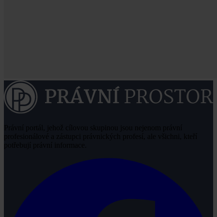
Právní portál, jehož cílovou skupinou jsou nejenom právní
profesionálové a zástupci právnických profesí, ale všichni, kteří
potřebují právní informace.