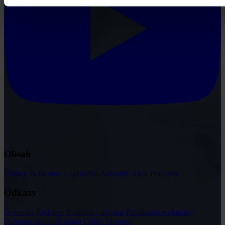
Obsah
Články
Judikatura
Legislativa
Aktuality
Akce
Podcasty
Odkazy
O portálu
Redakce
Podmínky užívání
Publikační podmínky
Ochrana osobních údajů
Odběr časopisu